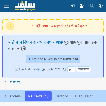
বইটির PDF কি অনুমোদিত/কপিরাইট মুক্ত?
⚠️
আক্বীকার বিধান ও নাম করণ - PDF
মুহাম্মাদ মুকাম্মাল হক
আল-ফাইযী
Download
Login or
Register to
A
C
T
Abu Abdullah
Jun 14, 2023
pdf
ইসলামি বই
u
r
a
t
e
g
h
a
s
বাংলা বই
o
t
r
i
o
Overview
Reviews (1)
History
Discussion
n
d