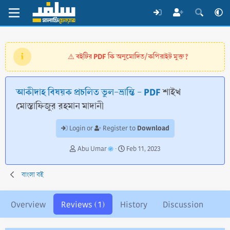
বইটির PDF কি অনুমোদিত/কপিরাইট মুক্ত?
⚠️
আকীদাহ বিষয়ক প্রচলিত ভুল-ভ্রান্তি - PDF
শাইখ
মোস্তাফিজুর রহমান মাদানী
Download
Login or
Register to
A
C
Abu Umar
Feb 11, 2023
u
r
t
e
বাংলা বই
h
a
o
t
r
i
Overview
Reviews (1)
History
Discussion
o
n
d