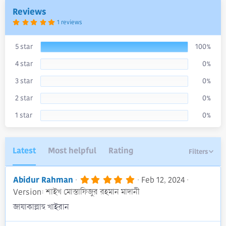
a
Reviews
t
5
1 reviews
e
.
0
0
s
5 star
100%
t
a
4 star
0%
r
(
s
3 star
0%
)
2 star
0%
1 star
0%
Latest
Most helpful
Rating
Filters
5
Abidur Rahman
Feb 12, 2024
.
Version: শাইখ মোস্তাফিজুর রহমান মাদানী
0
0
জাযাকাল্লাহু খাইরান
s
t