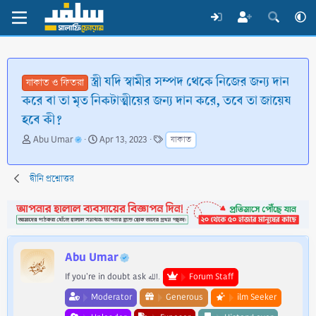
স্ত্রী যদি স্বামীর সম্পদ থেকে নিজের জন্য দান
যাকাত ও ফিতরা
করে বা তা মৃত নিকটাত্মীয়ের জন্য দান করে, তবে তা জায়েয
হবে কী?
T
S
T
Abu Umar
Apr 13, 2023
যাকাত
h
t
a
r
a
g
e
r
s
দ্বীনি প্রশ্নোত্তর
a
t
d
d
s
a
t
t
a
e
Abu Umar
r
t
If you're in doubt ask الله.
Forum Staff
e
Moderator
Generous
ilm Seeker
r