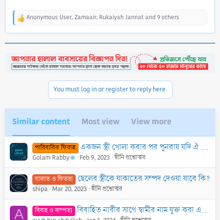
Anonymous User
,
Zamaair
,
Rukaiyah Jannat
and 9 others
R
e
a
c
t
i
o
n
You must log in or register to reply here.
s
:
Similar content
Most view
View more
একজন স্ত্রী খোলা করার পর পুনরায় যদি ঐ স্বামীর সাথে ঘর-সংসার করতে চায় তাহলে তার মেয়াদ কত বা তার পদ্ধতি কী?
পারিবারিক ফিকাহ
Golam Rabby
Feb 9, 2023
দ্বীনি প্রশ্নোত্তর
ছেলের স্ত্রীকে যাকাতের সম্পদ দেওয়া যাবে কি?
যাকাত ও ফিতরা
shipa
Mar 20, 2023
দ্বীনি প্রশ্নোত্তর
বিবাহিত নারীর সাথে স্বামীর নাম যুক্ত করা এবং স্বামীর পরিচয়ে পরিচিত হওয়ার বিধান কি?
বিবাহ ও দাম্পত্য
A