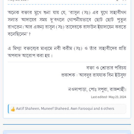
অনেক বক্তার মুখে শুনা যায় যে, ‘রাসূল (সঃ) এর যুগে সাহাবীগণ
সলাত আদায়ের সময় দু’বগলে গোপনীয়ভাবে ছোট ছোট পুতুল
রাখতেন। আর এজন্য রাসূল (সঃ) তাদেরকে রাফউল ইয়াদায়েন করতে
বলেছিলেন'?
এ মিথ্যা বক্তব্যের মাধ্যমে নবী করীম (সঃ) ও তাঁর সাহাবীদের প্রতি
অপবাদ আরোপ করা হয় ।​
বক্তা ও শ্রোতার পরিচয়
প্রকাশক : আবদুর রাযযাক বিন ইউসুফ
নওদাপাড়া, পোঃ সপুরা, রাজশাহী।​
Last edited:
May 23, 2024
Aatif Shaheen
,
Muneef Shaheed
,
Awn Farooqui
and 6 others
R
e
a
c
t