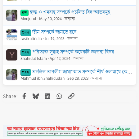
হজ্জ ও ওমরাহ সম্পর্কে প্রচলিত বিদ‘আতসমূহ
হজ
Monjurul
May 30, 2024
অন্যান্য
জ্বীন সম্পর্কে জানতে হবে
প্রবন্ধ
rasikulindia
Jul 19, 2023
অন্যান্য
পরিত্যক্ত সুন্নাহ সম্পর্কে কয়েকটি জ্ঞাতব্য বিষয়
প্রবন্ধ
Y
Shahidul Islam
Apr 12, 2024
অন্যান্য
প্রচলিত তাবলীগ জামা‘আত সম্পর্কে শীর্ষ ওলামায়ে কেরামের অবস্থান
প্রবন্ধ
Mahmud ibn Shahidullah
Sep 28, 2023
অন্যান্য
Facebook
Bluesky
LinkedIn
WhatsApp
Link
Share: