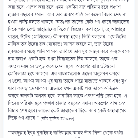
করা হবে। এরূপ করা হবে এমন একদিন যার পরিমাণ হবে পঞ্চাশ
হাজার বছরের সমান। আর তার এরূপ শস্তি লোকদের বিচার শেষ না
হওয়া পর্যন্ত চলতে থাকবে। অতঃপর তাদের কেউ পথ ধরবে জান্নাতের
দিকে আর কেউ জাহান্নামের দিকে।" জিজ্ঞেস করা হলো, হে আল্লাহর
রাসূল, উটের (মালিকের) কী অবস্থা হবে? তিনি বললেন, “যে উটের
মালিক তর উটের হক (যাকাত) আদায় করবে না, তার উটের
হকগুলোর মধ্যে পানি পানের তারিখে তার দুধ দোহন করে অন্যদেরকে
দান করাও একটি হক, যখন কিয়ামতের দিন আসবে, তাকে এক
সমতল ময়দানে উপুড় করে ফেলা হবে। অতঃপর তার উটগুলো
মোটাতাজা হয়ে আসবে। এর বাচ্চাগুলোও এদের অনুসরণ করবে।
এগুলো. আপন আপন খুর দ্বারা তাকে পায়ে মাড়াতে থাকবে এবং মুখ
দ্বারা কামড়াতে থাকবে। এভাবে যখন একটি পণ্ড তাকে অতিক্রম
করবে অপরটি অগ্রসর হবে। সারাদিন তাকে এরূপ শস্তি দেয়া হবে। এ
দিনের পরিমাণ হবে পঞ্চাশ হাজার বছরের সমান। অতঃপর বান্দাদের
বিচার শেষ হবে। তাদের কেউ জান্নাতের দিকে আর কেউ জাহান্নামের
দিকে পথ ধরবে।”
[সহীহ মুসলিম,
হা/২১৮০]
“অবদুল্লাহ ইব্ন বুরাইদাহ রাদিয়াল্লাহু আনহু তাঁর পিতা থেকে বর্ণনা