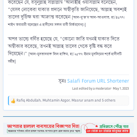
করেছেন যে, রসূলুল্লাহ সাল্লাল্লাহু 'আলাইহি ওয়াসাল্লাম বলেছেন,
“যেসব লোকেরা যাকাত প্রদানে অস্বীকৃতি জানিয়েছে, আল্লাহ অবশ্যই
তাদের দুর্ভিক্ষ দ্বরা আক্রান্ত করেছেন
[আল-মু'জ'ম আল-আওসাত,
হা/৪৫৭৭।
শাইখ তবারানী বলেছেন এ হাদীসের
সকল রাবী নির্ভরযোগ্য।]
অপর ভাষ্যে বর্ণিত হয়েছে যে, “কোনো জাতি যখনই যাকাত দিতে
অস্বীকার করেছে, তখনই আল্লাহ তাদের থেকে বৃষ্টি বন্ধ করে
দিয়েছেন।”
[আল-মুসতাদরাক লিল হাকিম,
হা/২৫৭৭। ইমাম মুসলিমের শর্তে হাদীসটি
সহীহ]
সূত্রঃ
Salafi Forum URL Shortener
Last edited by a moderator:
May 1, 2023
Rafiq Abdullah
,
Muhtamin Azgor
,
Masrur anam
and 5 others
R
e
a
c
t
i
o