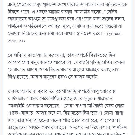
এবং পেছনের মানুষ পৃষ্ঠদেশ দেখে যাকাত আদায় না করা ব্যক্তিদেরকে
চিনতে পারে। এ প্রসঙ্গে আল্লাহ রাব্বুল 'আলামীন বলেন, “সেদিন
জাহান্নামের আগুনে তা উত্তপ্ত করা হবে এবং তার দ্বারা তাদের ললাট,
পার্শ্বদেশ ও পৃষ্ঠদেশকে দগ্ধ করা হবে, (সেদিন বলা হবে) এগুলো যা
তোমরা নিজেদের জন্য জমা করে রাখার স্বাদ গ্রহণ করো।”
(সূরা আত-
তাওবা : ৩৫)
যে ব্যক্তি যাকাত আদায় করবে না, তার সম্পর্কে কিয়ামতের দিন
আশেপাশের মানুষ জানতে পারবে যে, সে কতটা ঘৃণিত ব্যক্তি। কেননা
সে যাকাত আদায় থেকে বিরত থাকার মাধ্যমে আল্লাহর অবাধ্যতায়
লিপ্ত হয়েছে, আবার মানুষের হকও সে আদায় করেনি।
যাকাত আদায় না করার ভয়াবহ পরিণতি সম্পর্কে আবূ হুরায়রাহ
রাদিয়াল্লাহু 'আনহু থেকে বর্ণিত হয়েছে যে, রাসূলুল্লাহ সাল্লাল্লাহু
'আলাইহি ওয়াসাল্লাম বলেছেন, “সোনা-রূপার অধিকারী যেসব লোক
এ হক (যাকাত) আদায় করে না, কিয়ামতের দিন তার ঐ সোনা-রূপা
দিয়ে তার জন্য আগুনের অনেক পাত তৈরি করা হবে, অতঃপর তা
জাহান্নামের আগুনে গরম করা হবে। অতঃপর তা দিয়ে কপাল, পার্শ্বদেশ
ও পৃষ্ঠদেশে দাগ দেয়া হবে। যখনই ঠাণ্ডা হয়ে আসবে পুনরায় তা উত্তপ্ত