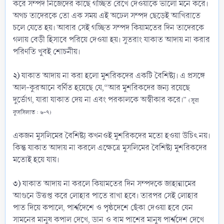
করে সম্পদ নিজেদের কাছে গচ্ছিত রেখে দেওয়াকে ভালো মনে করে।
অথচ তাদেরকে তো এক সময় এই অঢেল সম্পদ ছেড়েই আখিরাতে
চলে যেতে হয়। আবার সেই গচ্ছিত সম্পদ কিয়ামতের দিন তাদেরকে
গলায় বেড়ী হিসাবে পরিয়ে দেওয়া হয়। সুতরাং যাকাত আদায় না করার
পরিণতি খুবই শোচনীয়।
২)
যাকাত আদায় না করা হলো মুশরিকদের একটি বৈশিষ্ট্য। এ প্রসঙ্গে
আল-কুরআনে বর্ণিত হয়েছে যে,“আর মুশরিকদের জন্য রয়েছে
দুর্ভোগ, যারা যাকাত দেয় না এবং পরকালকে অস্বীকার করে।”
(সূরা
ফুসসিলাত : ৬-৭)
একজন মুসলিমের বৈশিষ্ট্য কখনওই মুশরিকদের মতো হওয়া উচিৎ নয়।
কিন্তু যাকাত আদায় না করলে এক্ষেত্রে মুসলিমের বৈশিষ্ট্য মুশরিকদের
মতোই হয়ে যায়।
৩)
যাকাত আদায় না করলে কিয়ামতের দিন সম্পদকে জাহান্নামের
আগুনে উত্তপ্ত করে লোহার পাতে রাখা হবে। তারপর সেই লোহার
পাত দিয়ে কপালে, পার্শ্বদেশে ও পৃষ্ঠদেশে ছেঁকা দেওয়া হবে যেন
সামনের মানুষ কপাল দেখে, ডান ও বাম পাশের মানুষ পার্শ্বদেশ দেখে