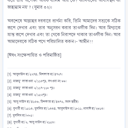
করে তার অপেক্ষা অধিক যালিম আর কে? কাফিরদের আবাসস্থল কী
জাহান্নাম নয়’? (যুমার ৩২)।
অবশেষে আল্লাহর দরবারে প্রার্থনা করি, তিনি আমাদের সত্যকে সঠিক
রূপে দেখার এবং তার অনুসরণ করার তাওফীক দিন। আর মিথ্যাকে
ভ্রান্ত রূপে দেখার এবং তা থেকে নিরাপদে থাকার তাওফীক দিন। আর
আমাদেরকে সঠিক পথে পরিচালিত করুন।- আমীন!!
[ঈষৎ সংক্ষেপায়িত ও পরিমার্জিত]​
[1]. আবূদাঊদ হা/৫২৭৪; মিশকাত হা/৪৭২৭।
[2]. মাজমূ‘ ফাতাওয়া ২/১১০পৃঃ, ফৎওয়া নং ৬৬।
[3]. মাজমূ‘ ফাতাওয়া ২/১১৭-১১৮ পৃঃ।
[4]. মাজমূ‘ ফাতাওয়া ২/১৫২পৃঃ।
[5]. আবু দাঊদ হা/৪১০৬; মিশকাত হা/৪৩৭২, সনদ ছহীহ।
[6]. বুখারী হা/১৫১৩; মুসলিম হা/১৩৩৪, আবুদাঊদ হা/১৮১১; নাসাঈ হা/২৬১৩।
[7]. মুসলিম হা/৮৮৫।
[8]. বুখারী হা/২; আবু দাউদ হা/২১৫০।