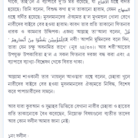
থাকে, তাহ’লে এ ব্যাপারে দু’টি মত রয়েছে, যা
গ্রন্থে বর্ণিত
الاقناع
হয়েছে। তিনি বলেন, বিশুদ্ধ কথা হ’ল তাকানো হারাম, যেমন
المنهاج
গ্রন্থে বর্ণিত হয়েছে। মুসলমানদের ঐক্যমত হ’ল মুখমন্ডল খোলা রেখে
নারীদের বাইরে বের হওয়া হারাম। কারণ তার প্রতি তাকানো ফিতনার
ধারক ও কামনার উদ্দিপক। এজন্য আল্লাহ তা‘আলা বলেন,
قُلْ
হে নবী! আপনি মুমিনদের বলে দিন,
لِلْمُؤْمِنِيْنَ يَغُضُّوْا مِنْ أَبْصَارِهِمْ ‘
তারা যেন চক্ষু অবনমিত রাখে’ (নূর ২৪/৩০)। আর শরী‘আতের
উপযুক্ত উপকারিতা হ’ল এ সকল ফিতনার দরজা বন্ধ করা এবং এ
ব্যাপারে ব্যাখ্যা-বিশ্লেষণ থেকে বিরত থাকা।
আল্লামা শাওকানী তার ‘নায়লুল আওত্বার’ গ্রন্থে বলেন, চেহারা খুলে
নারীদের বাইরে বের হওয়া মুসলমানদের ঐক্যমতে নিষিদ্ধ, বিশেষ
করে পাপাচারীদের সামনে।
আর যারা কুরআন ও সুন্নাহর ভিত্তিতে বেগানা নারীর চেহারা ও হাতের
প্রতি তাকানোকে বৈধ করেছেন, নিম্নোক্ত বিষয়গুলো ব্যতীত তাদের
আর কোন দলীল আমার জানা নেই।
১নং দলীল :