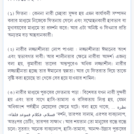
(১) ফিতনা : কেননা নারী চেহারা সুন্দর হয় এমন কার্যাবলী সম্পাদন
করার মাধ্যমে নিজেকে ফিতনায় ফেলে এবং সম্মোহনকারী হাবভাব বা
মুখাবয়বের মাধ্যমে তা প্রদর্শন করে। আর এটা অনিষ্ট ও ফিৎনার প্রতি
অন্যতম বড় আহবানকারী।
(২) নারীর লজ্জাশীলতা লোপ পাওয়া : লজ্জাশীলতা ঈমানের অংশ
এবং স্বভাবগত দাবী। আর শালীনতার ক্ষেত্রে নারীরা আদর্শ। এজন্য
বলা হয়, কুমারীরা তাদের অন্তপুরেও অধিক লজ্জাশীল। নারীর
লজ্জাহীনতা হচ্ছে তার ঈমানের স্বল্পতা। আর যে ফিতরাত দিয়ে তাকে
সৃষ্টি করা হয়েছে তা থেকে বের হয়ে যাওয়ার শামিল।
(৩) নারীর মাধ্যমে পুরুষের ফেতনায় পড়া : বিশেষত যখন নারী সুন্দরী
হয় এবং তার সাথে হাসি-তামাসা ও রসিকতায় লিপ্ত হয়, যেমন
অধিকাংশ পর্দাহীন মেয়েদের ক্ষেত্রে ঘটে। বলা হয়ে থাকে,
نظرة ...
‘দর্শন, তারপর সালাম, এরপর বাক্যালাপ,
فسلام، فكلام فموعد فلقاء-
অতঃপর ডেটিং, তারপর সাক্ষাৎ’। আর শয়তান তো মানুষের রন্ধ্রে রন্ধ্রে
চলে। সুতরাং অনেক বাক্যালাপ, হাসি-তামাসা, আনন্দ-উল্লাস পুরুষের