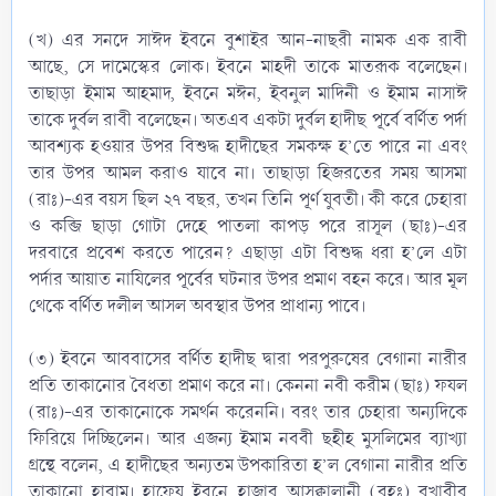
(খ) এর সনদে সাঈদ ইবনে বুশাইর আন-নাছরী নামক এক রাবী
আছে, সে দামেস্কের লোক। ইবনে মাহদী তাকে মাতরূক বলেছেন।
তাছাড়া ইমাম আহমাদ, ইবনে মঈন, ইবনুল মাদিনী ও ইমাম নাসাঈ
তাকে দুর্বল রাবী বলেছেন। অতএব একটা দুর্বল হাদীছ পূর্বে বর্ণিত পর্দা
আবশ্যক হওয়ার উপর বিশুদ্ধ হাদীছের সমকক্ষ হ’তে পারে না এবং
তার উপর আমল করাও যাবে না। তাছাড়া হিজরতের সময় আসমা
(রাঃ)-এর বয়স ছিল ২৭ বছর, তখন তিনি পূর্ণ যুবতী। কী করে চেহারা
ও কব্জি ছাড়া গোটা দেহে পাতলা কাপড় পরে রাসূল (ছাঃ)-এর
দরবারে প্রবেশ করতে পারেন? এছাড়া এটা বিশুদ্ধ ধরা হ’লে এটা
পর্দার আয়াত নাযিলের পূর্বের ঘটনার উপর প্রমাণ বহন করে। আর মূল
থেকে বর্ণিত দলীল আসল অবস্থার উপর প্রাধান্য পাবে।
(৩) ইবনে আববাসের বর্ণিত হাদীছ দ্বারা পরপুরুষের বেগানা নারীর
প্রতি তাকানোর বৈধতা প্রমাণ করে না। কেননা নবী করীম (ছাঃ) ফযল
(রাঃ)-এর তাকানোকে সমর্থন করেননি। বরং তার চেহারা অন্যদিকে
ফিরিয়ে দিচ্ছিলেন। আর এজন্য ইমাম নববী ছহীহ মুসলিমের ব্যাখ্যা
গ্রন্থে বলেন, এ হাদীছের অন্যতম উপকারিতা হ’ল বেগানা নারীর প্রতি
তাকানো হারাম। হাফেয ইবনে হাজার আসক্বালানী (রহঃ) বুখারীর