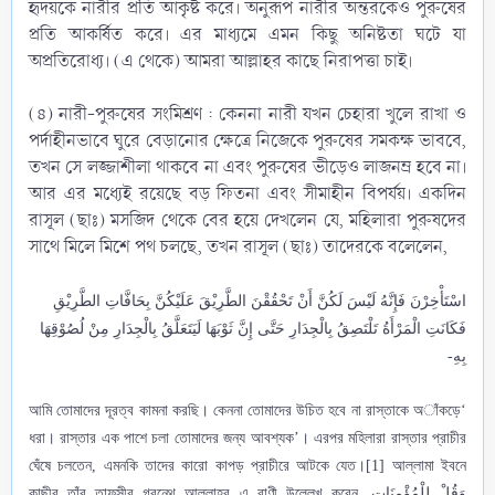
হৃদয়কে নারীর প্রতি আকৃষ্ট করে। অনুরূপ নারীর অন্তরকেও পুরুষের
প্রতি আকর্ষিত করে। এর মাধ্যমে এমন কিছু অনিষ্টতা ঘটে যা
অপ্রতিরোধ্য। (এ থেকে) আমরা আল্লাহর কাছে নিরাপত্তা চাই।
(৪) নারী-পুরুষের সংমিশ্রণ : কেননা নারী যখন চেহারা খুলে রাখা ও
পর্দাহীনভাবে ঘুরে বেড়ানোর ক্ষেত্রে নিজেকে পুরুষের সমকক্ষ ভাববে,
তখন সে লজ্জাশীলা থাকবে না এবং পুরুষের ভীড়েও লাজনম্র হবে না।
আর এর মধ্যেই রয়েছে বড় ফিতনা এবং সীমাহীন বিপর্যয়। একদিন
রাসূল (ছাঃ) মসজিদ থেকে বের হয়ে দেখলেন যে, মহিলারা পুরুষদের
সাথে মিলে মিশে পথ চলছে, তখন রাসূল (ছাঃ) তাদেরকে বলেলেন,​
اسْتَأْخِرْنَ فَإِنَّهُ لَيْسَ لَكُنَّ أَنْ تَحْقُقْنَ الطَّرِيْقَ عَلَيْكُنَّ بِحَافَّاتِ الطَّرِيْقِ
فَكَانَتِ الْمَرْأَةُ تَلْتَصِقُ بِالْجِدَارِ حَتَّى إِنَّ ثَوْبَهَا لَيَتَعَلَّقُ بِالْجِدَارِ مِنْ لُصُوْقِهَا
بِهِ-
‘আমি তোমাদের দূরত্ব কামনা করছি। কেননা তোমাদের উচিত হবে না রাস্তাকে অাঁকড়ে
ধরা। রাস্তার এক পাশে চলা তোমাদের জন্য আবশ্যক’। এরপর মহিলারা রাস্তার প্রাচীর
ঘেঁষে চলতেন, এমনকি তাদের কারো কাপড় প্রাচীরে আটকে যেত।[1] আল্লামা ইবনে
কাছীর তাঁর তাফসীর গ্রন্থে আল্লাহর এ বাণী উল্লেখ করেন,
وَقُلْ لِلْمُؤْمِنَاتِ