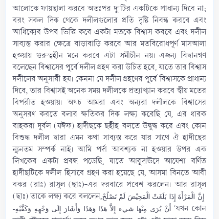
আলোকে ফায়ছালা করবে অতঃপর দু’টির একটিকে প্রাধান্য দিবে না;
বরং সকল দিক থেকে দলীলগুলোর প্রতি দৃষ্টি নিবন্ধ করবে এবং
আধিক্যের উপর ভিত্তি করে একটা মতকে বিশ্বাস করবে এবং দলীল
সাব্যস্ত করার ক্ষেত্রে বাড়াবাড়ি করবে আর মতবিরোধপূর্ণ মাসআলা
হওয়ায় গুরুত্বহীন মনে করবে এটা সমীচীন নয়। এজন্য বিদ্বানগণ
বলেছেন বিশ্বাসের পূর্বে দলীল গ্রহণ করা উচিত হবে, যাতে তার বিশ্বাস
দলীলের অনুসারী হয়। কেননা যে দলীল গ্রহণের পূর্বে বিশ্বাসকে প্রাধান্য
দিবে, তার বিশ্বাসই অনেক সময় দলীলকে প্রত্যাখ্যান করবে স্বীয় মতের
বিপরীত হওয়ায়। অথচ আমরা এবং অন্যরা দলীলকে বিশ্বাসের
অনুসরণ করতে বলার ক্ষতিকর দিক লক্ষ্য করেছি যে, এর ধারক
বাহকরা দুর্বল (যঈফ) হাদীছকে ছহীহ বলতে উদ্বুদ্ধ করে এবং কোন
বিশুদ্ধ দলীল দ্বারা এমন কথা সাব্যস্ত করে যার সাথে ঐ হাদীছের
ন্যূনতম সম্পর্ক নাই। আমি পর্দা আবশ্যক না হওয়ার উপর এক
লিখকের একটা প্রবন্ধ পড়েছি, যাতে আবূদাঊদে আয়েশা বর্ণিত
হাদীছটিকে দলীল হিসাবে গ্রহণ করা হয়েছে যে, আসমা বিনতে আবী
বকর (রাঃ) রাসূল (ছাঃ)-এর দরবারে প্রবেশ করলেন। আর রাসূল
(ছাঃ) তাকে লক্ষ্য করে বললেন,
إِنَّ الْمَرْأَةَ إِذَا بَلَغَتْ الْمَحِيْضَ لَمْ تَصْلُحْ
‘যখন কোন
أَنْ يُرَى مِنْهَا شيء إِلاَّ هَذَا وَهَذَا وَأَشَارَ إِلَى وَجْهِهِ وَكَفَّيْهِ-