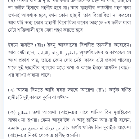
(গ) আমরা যদি এ দু’টি সম্ভাবনার একটিকেও গ্রহণ না করি, তাহ’লে
তা দলীল হিসাবে গ্রহণীয় হবে না। আর ছাহাবীর তাফসীর গ্রহণ করা
তখনই আবশ্যক হবে, যখন কোন ছাহাবী তার বিরোধিতা না করবে।
আর যদি অন্য কোন ছাহাবী বিরোধিতা করেন তাহ’লে ৩য় দলীল দ্বারা
যেটা শক্তিশালী হবে সেটা গ্রহণ করতে হবে।
ইবনে মাসঊদ (রাঃ) ইবনু আববাসের বিপরীত তাফসীর করেছেন।
আর সেটা হ’ল,
অর্থাৎ চাদর ও কাপড়ের যে
إلا ما ظهر بالرداء والثياب
অংশ প্রকাশ পায়, তাতে কোন দোষ নেই। কারণ এটা প্রকাশ পাবেই।
ফলে দুই ছাহাবীর ব্যাখ্যার মধ্যে কথা ও কাজে ইবনে মাসঊদ (রাঃ)-
এর ব্যাখ্যা প্রাধান্য পাবে।
(২) আসমা বিনতে আবি বকর সম্বন্ধে আয়েশা (রাঃ) কর্তৃক বর্ণিত
হাদীছটি দুই কারণে দুর্বল বা যঈফ-
(ক)
তথা আয়েশা (রাঃ)-এর সাথে খালিদ বিন দুরাইকের
انقطاع
সাক্ষাৎ না হওয়া। যেমন আবূদাঊদ ও আবূ হাতিম আর-রাযী বলেন,
অর্থাৎ খালিদ বিন দুরাইক আয়েশা
خالد بن دريك لم يسمع من عائشة
(রাঃ)-এর নিকট থেকে এ হাদীছ শুনেনি।