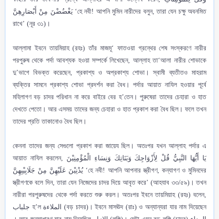
يَغْضُضْنَ مِنْ أَبْصَارِهِنَّ
‘হে নবী! আপনি মুমিন নারীদের বলুন, তারা যেন চক্ষু অবনমিত
রাখে’ (নূর ৩১)।
আল্লামা ইবনে তায়মিয়াহ (রহঃ) তাঁর মাজমূ‘ ফাতওয়া গ্রন্থের শেষ সংস্করণে নারীর
পরপুরুষ থেকে পর্দা আবশ্যক হওয়া সম্পর্কে লিখেছেন, আল্লাহ তা‘আলা নারীর শোভাকে
দু’ভাগে বিভক্ত করেছেন, প্রকাশ্য ও অপ্রকাশ্য শোভা। স্বামী ব্যতীতও মাহরাম
ব্যক্তির সামনে প্রকাশ্য শোভা প্রদর্শন করা বৈধ। পর্দার আয়াত নাযিল হওয়ার পূর্বে
মহিলাগণ বড় চাদর পরিধান না করে বাইরে বের হ’তেন। পুরুষেরা তাদের চেহারা ও হাত
দেখতে পেতো। আর এসময় তাদের জন্য চেহারা ও হাত প্রকাশ করা বৈধ ছিল। ফলে তখন
তাদের প্রতি তাকানোও বৈধ ছিল।
কেননা তাদের জন্য সেগুলো প্রকাশ করা জায়েয ছিল। অতঃপর যখন আল্লাহ পর্দার এ
আয়াত নাযিল করলেন,
يَا أَيُّهَا النَّبِيُّ قُلْ لِأَزْوَاجِكَ وَبَنَاتِكَ وَنِسَاءِ الْمُؤْمِنِيْنَ
يُدْنِيْنَ عَلَيْهِنَّ مِنْ جَلَابِيْبِهِنَّ
‘হে নবী! আপনি আপনার স্ত্রীগণ, কন্যাগণ ও মুমিনদের
স্ত্রীগণকে বলে দিন, তারা যেন নিজেদের চাদর দিয়ে আবৃত করে’ (আহযাব ৩৩/৫৯)। তখন
নারীরা পরপুরুষদের থেকে পর্দা করতে শুরু করল। অতঃপর ইবনে তায়মিয়াহ (রহঃ) বলেন,
جلباب
হ’ল
الملاءة
(বড় চাদর)। ইবনে মাসঊদ (রাঃ) ও অন্যান্যরা যার নাম দিয়েছেন