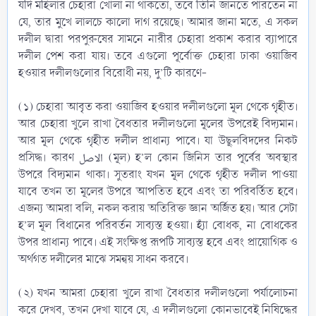
যদি মহিলার চেহারা খোলা না থাকতো, তবে তিনি জানতে পারতেন না
যে, তার মুখে লালচে কালো দাগ রয়েছে। আমার জানা মতে, এ সকল
দলীল দ্বারা পরপুরুষের সামনে নারীর চেহারা প্রকাশ করার ব্যাপারে
দলীল পেশ করা যায়। তবে এগুলো পূর্বোক্ত চেহারা ঢাকা ওয়াজিব
হওয়ার দলীলগুলোর বিরোধী নয়, দু’টি কারণে-
(১) চেহারা আবৃত করা ওয়াজিব হওয়ার দলীলগুলো মূল থেকে গৃহীত।
আর চেহারা খুলে রাখা বৈধতার দলীলগুলো মূলের উপরেই বিদ্যমান।
আর মূল থেকে গৃহীত দলীল প্রাধান্য পাবে। যা উছূলবিদদের নিকট
প্রসিদ্ধ। কারণ الاصل (মূল) হ’ল কোন জিনিস তার পূর্বের অবস্থার
উপরে বিদ্যমান থাকা। সুতরাং যখন মূল থেকে গৃহীত দলীল পাওয়া
যাবে তখন তা মূলের উপরে আপতিত হবে এবং তা পরিবর্তিত হবে।
এজন্য আমরা বলি, নকল করায় অতিরিক্ত জ্ঞান অর্জিত হয়। আর সেটা
হ’ল মূল বিধানের পরিবর্তন সাব্যস্ত হওয়া। হ্যাঁ বোধক, না বোধকের
উপর প্রাধান্য পাবে। এই সংক্ষিপ্ত রূপটি সাব্যস্ত হবে এবং প্রায়োগিক ও
অর্থগত দলীলের মাঝে সমন্বয় সাধন করবে।
(২) যখন আমরা চেহারা খুলে রাখা বৈধতার দলীলগুলো পর্যালোচনা
করে দেখব, তখন দেখা যাবে যে, এ দলীলগুলো কোনভাবেই নিষিদ্ধের