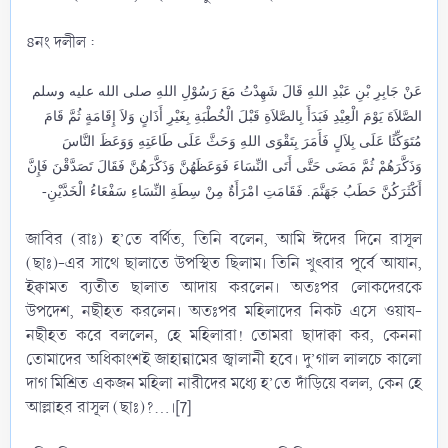
৪নং দলীল :
عَنْ جَابِرِ بْنِ عَبْدِ اللهِ قَالَ شَهِدْتُ مَعَ رَسُوْلِ اللهِ صلى الله عليه وسلم
الصَّلاَةَ يَوْمَ الْعِيْدِ فَبَدَأَ بِالصَّلاَةِ قَبْلَ الْخُطْبَةِ بِغَيْرِ أَذَانٍ وَلاَ إِقَامَةٍ ثُمَّ قَامَ
مُتَوَكِّئًا عَلَى بِلاَلٍ فَأَمَرَ بِتَقْوَى اللهِ وَحَثَّ عَلَى طَاعَتِهِ وَوَعَظَ النَّاسَ
وَذَكَّرَهُمْ ثُمَّ مَضَى حَتَّى أَتَى النِّسَاءَ فَوَعَظَهُنَّ وَذَكَّرَهُنَّ فَقَالَ تَصَدَّقْنَ فَإِنَّ
أَكْثَرَكُنَّ حَطَبُ جَهَنَّمَ. فَقَامَتِ امْرَأَةٌ مِنْ سِطَةِ النِّسَاءِ سَفْعَاءُ الْخَدَّيْنِ-
জাবির (রাঃ) হ’তে বর্ণিত, তিনি বলেন, আমি ঈদের দিনে রাসূল
(ছাঃ)-এর সাথে ছালাতে উপস্থিত ছিলাম। তিনি খুৎবার পূর্বে আযান,
ইক্বামত ব্যতীত ছালাত আদায় করলেন। অতঃপর লোকদেরকে
উপদেশ, নছীহত করলেন। অতঃপর মহিলাদের নিকট এসে ওয়ায-
নছীহত করে বললেন, হে মহিলারা! তোমরা ছাদাক্বা কর, কেননা
তোমাদের অধিকাংশই জাহান্নামের জ্বালানী হবে। দু’গাল লালচে কালো
দাগ মিশ্রিত একজন মহিলা নারীদের মধ্যে হ’তে দাঁড়িয়ে বলল, কেন হে
আল্লাহর রাসূল (ছাঃ)?...।[7]