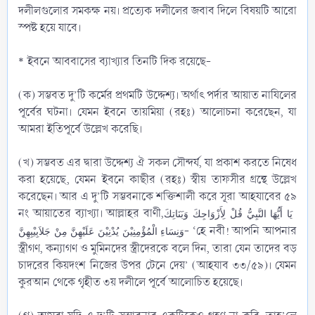
দলীলগুলোর সমকক্ষ নয়। প্রত্যেক দলীলের জবাব দিলে বিষয়টি আরো
স্পষ্ট হয়ে যাবে।
* ইবনে আববাসের ব্যাখ্যার তিনটি দিক রয়েছে-
(ক) সম্ভবত দু’টি কর্মের প্রথমটি উদ্দেশ্য। অর্থাৎ পর্দার আয়াত নাযিলের
পূর্বের ঘটনা। যেমন ইবনে তায়মিয়া (রহঃ) আলোচনা করেছেন, যা
আমরা ইতিপূর্বে উল্লেখ করেছি।
(খ) সম্ভবত এর দ্বারা উদ্দেশ্য ঐ সকল সৌন্দর্য, যা প্রকাশ করতে নিষেধ
করা হয়েছে, যেমন ইবনে কাছীর (রহঃ) স্বীয় তাফসীর গ্রন্থে উল্লেখ
করেছেন। আর এ দু’টি সম্ভবনাকে শক্তিশালী করে সূরা আহযাবের ৫৯
নং আয়াতের ব্যাখ্যা। আল্লাহর বাণী,
يَا أَيُّهَا النَّبِيُّ قُلْ لِأَزْوَاجِكَ وَبَنَاتِكَ
- ‘হে নবী! আপনি আপনার
وَنِسَاءِ الْمُؤْمِنِيْنَ يُدْنِيْنَ عَلَيْهِنَّ مِنْ جَلاَبِيْبِهِنَّ
স্ত্রীগণ, কন্যাগণ ও মুমিনদের স্ত্রীদেরকে বলে দিন, তারা যেন তাদের বড়
চাদরের কিয়দংশ নিজের উপর টেনে দেয়’ (আহযাব ৩৩/৫৯)। যেমন
কুরআন থেকে গৃহীত ৩য় দলীলে পূর্বে আলোচিত হয়েছে।