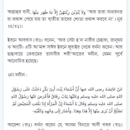
আল্লাহর বাণী,
‘আর তারা সাধারণত
وَلاَ يُبْدِيْنَ زِيْنَتَهُنَّ إِلاَّ مَا ظَهَرَ مِنْهَا
যা প্রকাশ পেয়ে যায় তা ব্যতীত তাদের শোভা প্রকাশ করবে না’ (নূর
২৪/৩১)।
ইবনে আববাস (রাঃ) বলেন, ‘আর সেটা হ’ল নারীর চেহারা, তালুদ্বয়
ও আংটি। এটি আ‘মাশ সাঈদ ইবনে জুবাইর থেকে বর্ণনা করেন। আর
ছাহাবায়ে কেরামের তাফসীর শরী‘আতের দলীল, যেমন পূর্বে
আলোচিত হয়েছে।​
২নং দলীল :
عَنْ عَائِشَةَ رضى الله عنها أَنَّ أَسْمَاءَ بِنْتَ أَبِىْ بَكْرٍ دَخَلَتْ عَلَى رَسُوْلِ
اللهِ صلى الله عليه وسلم وَعَلَيْهَا ثِيَابٌ رِقَاقٌ فَأَعْرَضَ عَنْهَا رَسُوْلُ اللهِ
صلى الله عليه وسلم وَقَالَ يَا أَسْمَاءُ إِنَّ الْمَرْأَةَ إِذَا بَلَغَتِ الْمَحِيْضَ لَمْ
تَصْلُحْ أَنْ يُرَى مِنْهَا إِلاَّ هَذَا وَهَذَا. وَأَشَارَ إِلَى وَجْهِهِ وَكَفَّيْهِ-
আয়েশা (রাঃ) বর্ণনা করেন যে, আসমা বিনতে আবী বকর (রাঃ)