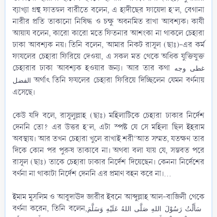
ব্যাখ্যা গ্রন্থ ফাতহুল বারীতে বলেন, এ হাদীছের ফায়েদা হ’ল, বেগানা
নারীর প্রতি তাকানো নিষিদ্ধ ও চক্ষু অবনমিত রাখা আবশ্যক। কাযী
আয়ায বলেন, কারো কারো মতে ফিতনার আশংকা না থাকলে চেহারা
ঢাকা আবশ্যক নয়। তিনি বলেন, আমার নিকট রাসূল (ছাঃ)-এর কর্ম
ফাযলের চেহারা ফিরিয়ে দেওয়া, এ সকল মত থেকে অধিক যুক্তিযুক্ত
চেহারার ঢাকা আবশ্যক হওয়ার জন্য। আর তার কথা
غطى وجه
অর্থাৎ তিনি ফযলের চেহারা ফিরিয়ে দিচ্ছিলেন যেমন বর্ণনায়
الفضل
এসেছে।
কেউ যদি বলে, রাসূলুল্লাহ (ছাঃ) মহিলাটিকে চেহারা ঢাকার নির্দেশ
দেননি তো? এর উত্তর হ’ল, এটা স্পষ্ট যে সে মহিলা ছিল ইহরাম
অবস্থায়। আর তখন চেহারা খুলে রাখাই শরী‘আত সম্মত, যতক্ষণ তার
দিকে কোন পর পুরুষ তাকাবে না। অথবা বলা যায় যে, সম্ভবত পরে
রাসূল (ছাঃ) তাকে চেহারা ঢাকার নির্দেশ দিয়েছেন। কেননা নির্দেশের
বর্ণনা না থাকাটা নির্দেশ দেননি এর প্রমাণ বহন করে না।...
ইমাম মুসলিম ও আবূদাঊদ জারীর ইবনে আব্দুল্লাহ আল-বাজিলী থেকে
বর্ণনা করেন, তিনি বলেন,
سَأَلْتُ رَسُوْلَ اللهِ صَلَّى اللهُ عَلَيْهِ وَسَلَّمَ