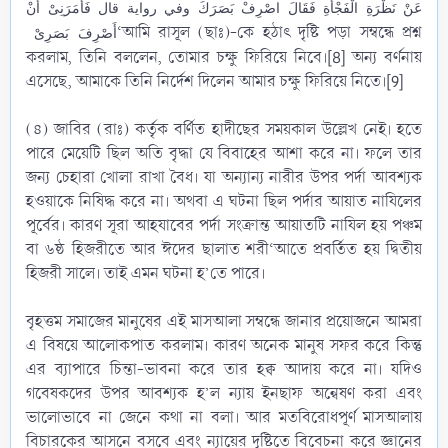
عَنْ نَظْرَةِ الْفَجْأَةِ فَقَالَ اصْرِفْ بَصَرَكَ وفي رواية قال فَأَمَرَنِىْ أَنْ
‘আমি রাসূল (ছাঃ)-কে হঠাৎ দৃষ্টি পড়া সম্বন্ধে প্রশ্ন
أَصْرِفَ بَصَرِىْ
করলাম, তিনি বললেন, তোমার চক্ষু ফিরিয়ে নিবে।[8] অন্য বর্ণনায়
এসেছে, আমাকে তিনি নির্দেশ দিলেন আমার চক্ষু ফিরিয়ে নিতে।[9]
(৪) জাবির (রাঃ) কর্তৃক বর্ণিত হাদীছের সময়কাল উল্লেখ নেই। হতে
পারে মেয়েটি ছিল অতি বৃদ্ধা যে বিবাহের আশা করে না। ফলে তার
জন্য চেহারা খোলা রাখা বৈধ। যা অন্যান্য নারীর উপর পর্দা আবশ্যক
হওয়াকে নিষিদ্ধ করে না। অথবা এ ঘটনা ছিল পর্দার আয়াত নাযিলের
পূর্বের। কারণ সূরা আহযাবের পর্দা সংক্রান্ত আয়াতটি নাযিল হয় পঞ্চম
বা ৬ষ্ঠ হিজরীতে আর ঈদের ছালাত শরী‘আতে প্রবর্তিত হয় দ্বিতীয়
হিজরী সালে। তাই এমন ঘটনা হ’তে পারে।
বৃহত্তম সমাজের মানুষের এই মাসআলা সম্বন্ধে জানার প্রয়োজনে আমরা
এ বিষয়ে আলোকপাত করলাম। কারণ অনেক মানুষ সফর করে কিন্তু
এর ব্যাপারে চিন্তা-ভাবনা করে তার হক্ব আদায় করে না। যদিও
গবেষকদের উপর আবশ্যক হ’ল ন্যায় ইনছাফ অন্বেষণ করা এবং
ভালোভাবে না জেনে কথা না বলা। আর মতবিরোধপূর্ণ মাসআলায়
বিচারকের আসনে বসবে এবং ন্যায়ের দৃষ্টিতে বিবেচনা করে জ্ঞানের