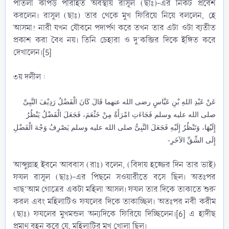
পাতলা কাপড় পরিহিত অবস্থায় রাসূল (ছাঃ)-এর নিকট প্রবেশ
করলেন। রাসূল (ছাঃ) তার থেকে মুখ ফিরিয়ে নিয়ে বললেন, হে
আসমা! নারী যখন যৌবনে পদার্পণ করে তখন তার এটা ওটা ব্যতীত
প্রকাশ করা বৈধ নয়। তিনি চেহারা ও দু’কব্জির দিকে ইঙ্গিত করে
দেখালেন।[5]​
৩য় দলীল :
عَنْ عَبْدِ اللهِ بْنِ عَبَّاسٍ رضى الله عنهما قَالَ كَانَ الْفَضْلُ رَدِيْفَ النَّبِىِّ
صلى الله عليه وسلم فَجَاءَتِ امْرَأَةٌ مِنْ خَثْعَمَ، فَجَعَلَ الْفَضْلُ يَنْظُرُ
إِلَيْهَا، وَتَنْظُرُ إِلَيْهِ فَجَعَلَ النَّبِىُّ صلى الله عليه وسلم يَصْرِفُ وَجْهَ الْفَضْلِ
إِلَى الشِّقِّ الآخَرِ-
আব্দুল্লাহ ইবনে আববাস (রাঃ) বলেন, (বিদায় হজ্জের দিন তার ভাই)
ফযল রাসূল (ছাঃ)-এর পিছনে সওয়ারীতে বসে ছিল। অতঃপর
খাছ‘আম গোত্রের একটা মহিলা আসল। ফযল তার দিকে তাকাতে শুরু
করল এবং মহিলাটিও ফযলের দিকে তাকাচ্ছিল। অতঃপর নবী করীম
(ছাঃ) ফযলের মুখমন্ডল অন্যদিকে ফিরিয়ে দিচ্ছিলেন।[6] এ হাদীছ
প্রমাণ বহন করে যে, মহিলাটির মুখ খোলা ছিল।​