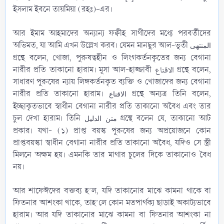
ইসলাম ইবনে তায়মিয়া (রহঃ)-এর।
আর ইমাম আহমাদের অন্যান্য ফক্বীহ সাথীদের মধ্যে পরবর্তীদের
অভিমত, যা আমি এখন উল্লেখ করব। যেমন মানছূর আল-ভূতী
المنتهى
গ্রন্থে বলেন, খোজা, পুরুষত্বহীন ও লিংগকর্তনকৃতের জন্য বেগানা
নারীর প্রতি তাকানো হারাম। মূসা আল-হাজ্জাবী الاقناع গ্রন্থে বলেন,
সাধারণ পুরুষের ন্যায় লিঙ্গকর্তনকৃত ব্যক্তি ও খোজাদের জন্য বেগানা
নারীর প্রতি তাকানো হারাম।
গ্রন্থে অন্যত্র তিনি বলেন,
الاقناع
ইচ্ছাকৃতভাবে স্বাধীন বেগানা নারীর প্রতি তাকানো অবৈধ এবং তার
চুল দেখা হারাম। তিনি
গ্রন্থে বলেন যে, তাকানো আট
متن الدليل
প্রকার। যথা- (১) প্রাপ্ত বয়স্ক পুরুষের জন্য অপ্রয়োজনে কোন
প্রাপ্তবয়স্কা স্বাধীন বেগানা নারীর প্রতি তাকানো অবৈধ, যদিও সে স্ত্রী
মিলনে অক্ষম হয়। এমনকি তার মাথার চুলের দিকে তাকানোও বৈধ
নয়।
আর শাফেঈদের বক্তব্য হ’ল, যদি তাকানোর মাঝে কামনা থাকে বা
ফিতনার আশংকা থাকে, তাহ’লে কোন মতপার্থক্য ছাড়াই অকাট্যভাবে
হারাম। আর যদি তাকানোর মাঝে কামনা বা ফিতনার আশংকা না