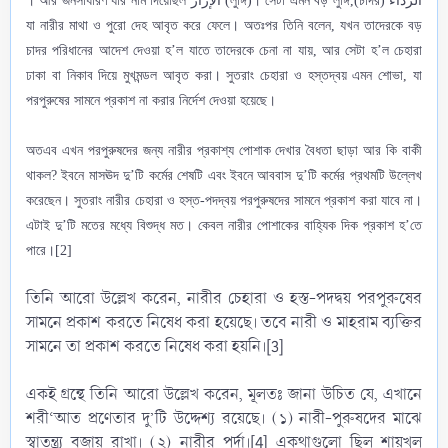
الإزار
(লুঙ্গি)। সেটা এমন বড় লুঙ্গি,
الرداء (চাদর)। আর জনসাধারণ যার নাম দিয়েছিল
যা নারীর মাথা ও পুরো দেহ আবৃত করে ফেলে। অতঃপর তিনি বলেন, যখন তাদেরকে বড়
চাদর পরিধানের আদেশ দেওয়া হ’ল যাতে তাদেরকে চেনা না যায়, আর সেটা হ’ল চেহারা
ঢাকা বা নিকাব দিয়ে মুখমন্ডল আবৃত করা। সুতরাং চেহারা ও হস্তদ্বয় এমন শোভা, যা
পরপুরুষের সামনে প্রকাশ না করার নির্দেশ দেওয়া হয়েছে।
অতএব এখন পরপুরুষদের জন্য নারীর প্রকাশ্য পোশাক দেখার বৈধতা ছাড়া আর কি বাকী
থাকল? ইবনে মাসঊদ দু’টি কর্মের শেষটি এবং ইবনে আববাস দু’টি কর্মের প্রথমটি উল্লেখ
করেছেন। সুতরাং নারীর চেহারা ও হস্ত-পদদ্বয় পরপুরুষদের সামনে প্রকাশ করা যাবে না।
এটাই দু’টি মতের মধ্যে বিশুদ্ধ মত। কেবল নারীর পোশাকের বাহ্যিক দিক প্রকাশ হ’তে
পারে।[2]
তিনি আরো উল্লেখ করেন, নারীর চেহারা ও হস্ত-পদদ্বয় পরপুরুষের
সামনে প্রকাশ করতে নিষেধ করা হয়েছে। তবে নারী ও মাহরাম ব্যক্তির
সামনে তা প্রকাশ করতে নিষেধ করা হয়নি।[3]
একই গ্রন্থে তিনি আরো উল্লেখ করেন, মূলতঃ জানা উচিত যে, এখানে
শরী‘আত প্রণেতার দু’টি উদ্দেশ্য রয়েছে। (১) নারী-পুরুষদের মাঝে
স্বাতন্ত্র্য বজায় রাখা। (২) নারীর পর্দা।[4] একথাগুলো ছিল শায়খুল