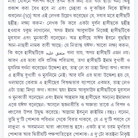
নারী যৌবনে পদার্পণ করে তখন তার জন্য এটা ওটা ছাড়া অন্য কিছু
প্রকাশ করা বৈধ হবে না এবং চেহারা ও দু’কব্জির দিকে ইঙ্গিত
করলেন।[10] আর এই লেখক উল্লেখ করেছেন যে, সবার মতে হাদীছটি
ছহীহ। লক্ষ্য করুন! লেখক কি করে একটা দুর্বল হাদীছকে ছহীহ
হওয়ার হুকুম লাগালেন, অথচ ইমাম আবূদাঊদ নিজেই হাদীছটিকে
মুরসাল এবং মুনকাতী বলেছেন। অত্র হাদীছে সাঈদ ইবনে বুছহির
আন-নাছরী নামক রাবী আছে। যে নিতান্ত যঈফ। আরো লক্ষ্য করুন,
কি করে হাদীছটিকে
বলা যায়, অথচ হাদীছটি এমন নয়।
متفق عليه
কারণ এর দ্বারা যদি প্রসিদ্ধ পরিভাষা, তথা হাদীছটি ইমাম বুখারী ও
মুসলিম বর্ণনা করেছেন উদ্দেশ্য হয়, তাহ’লে তা ডাহা মিথ্যা কথা। কারণ
এ হাদীছ বুখারী ও মুসলিমে নেই। আর যদি এর দ্বারা উদ্দেশ্য হয় যে,
ওলামায়ে কেরাম এ হাদীছের বিশুদ্ধতার ব্যাপারে একমত, তাহ’লেও
এটা ডাহা মিথ্যা কথা। কারণ স্বয়ং ইমাম আবূদাঊদ হাদীছটিকে মুরসাল
ও মুনকাতী বলেছেন এবং ইমাম আহমাদ সহ হাদীছের অন্যান্য ইমামগণ
একে যঈফ বলেছেন। আসলে স্বজনপ্রীতি ও অজ্ঞতা তাকে এ বিপদ ও
ধ্বংসের উপর উদ্বুদ্ধ করেছে। আল্লামা ইবনুল ক্বাইয়িম (রহঃ) বলেন,
তুমি দু’টি পোশাক পরিধান থেকে বিরত থাকবে, যে এ দু’টি পরবে সে
লাঞ্ছনা ও অবমাননা দ্বারা ধ্বংসপ্রাপ্ত হবে। একটা হ’ল চরম মূর্খতার
পোশাক আর দ্বিতীয়টি পক্ষপাতিত্বের পোশাক। এ দু’টো কতইনা নিকৃষ্ট