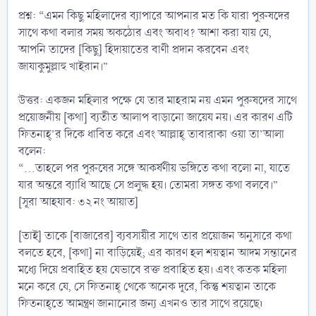
প্রশ্ন: “এমন কিছু মহিলাদের ব্যাপারে আপনার মত কি যারা পুরুষদের
সাথে কথা বলার সময় অকঠোর এবং অবাধ? আশা করা যায় যে,
আপনি তাদের [কিছু] হিদায়াতের বাণী প্রদান করবেন এবং
জাযাকুমুল্লাহু খাইরান।”
উত্তর: একজন মহিলার পক্ষে যে তার মাহরাম নয় এমন পুরুষদের সাথে
প্রয়োজনীয় [কথা] ব্যতীত আলাপ বাড়ানো জায়েয নয়। এর কারণ এটি
ফিতনাহ্’র দিকে ধাবিত করে এবং আল্লাহ্ তাবারাকা ওয়া তা’আলা
বলেন:
“...তাহলে পর পুরুষের সঙ্গে আকর্ষণীয় ভঙ্গিতে কথা বলো না, যাতে
যার অন্তরে ব্যাধি আছে সে প্রলুদ্ধ হয়। তোমরা সঙ্গত কথা বলবে।”
[সূরা আহযাব: ৩২ নং আয়াত]
[তাই] তাকে [বাজারের] ব্যবসায়ীর সাথে তার প্রয়োজন অনুসারে কথা
বলতে হবে, [কথা] না বাড়িয়েই; এর কারণ হল শয়ত্বান আদম সন্তানের
মধ্যে দিয়ে প্রবাহিত হয় যেভাবে রক্ত প্রবাহিত হয়। এবং কতক মহিলা
মনে করে যে, সে ফিতনাহ্ থেকে অনেক দূরে, কিন্তু শয়ত্বান তাকে
ফিতনাহ্তে আমন্ত্রণ জানানোর জন্য এখনও তার সাথে রয়েছে৷