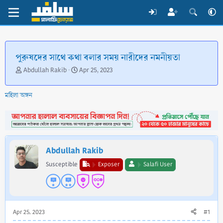
পুরুষদের সাথে কথা বলার সময় নারীদের নমনীয়তা
T
S
Abdullah Rakib
Apr 25, 2023
h
t
r
a
মহিলা অঙ্গন
e
r
a
t
d
d
s
a
t
t
a
e
Abdullah Rakib
r
t
Susceptible
Exposer
Salafi User
e
r
Apr 25, 2023
#1