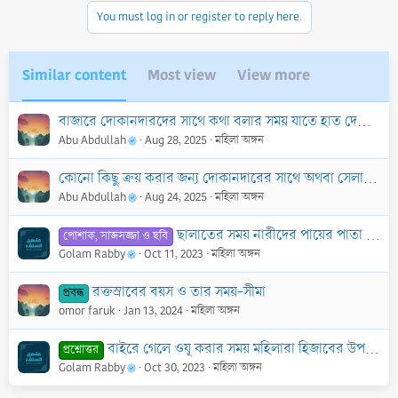
c
You must log in or register to reply here.
t
i
o
n
Similar content
Most view
View more
s
:
বাজারে দোকানদারদের সাথে কথা বলার সময় যাতে হাত দেখা না যায়, সে জন্য হাতমোজা পরার হুকুম কী?
Abu Abdullah
Aug 28, 2025
মহিলা অঙ্গন
কোনো কিছু ক্রয় করার জন্য দোকানদারের সাথে অথবা সেলাই করার জন্য দর্জির সাথে স্বাভাবিকভাবে (কোমল কণ্ঠে নয়) কথা বলা কি হারাম?
Abu Abdullah
Aug 24, 2025
মহিলা অঙ্গন
ছালাতের সময় নারীদের পায়ের পাতা ঢেকে রাখা ওয়াজিব কি?
পোশাক, সাজসজ্জা ও ছবি
Golam Rabby
Oct 11, 2023
মহিলা অঙ্গন
রক্তস্রাবের বয়স ও তার সময়-সীমা
প্রবন্ধ
omor faruk
Jan 13, 2024
মহিলা অঙ্গন
বাইরে গেলে ওযূ করার সময় মহিলারা হিজাবের উপর মাথা মাসাহ করতে পারবে কি?
প্রশ্নোত্তর
Golam Rabby
Oct 30, 2023
মহিলা অঙ্গন