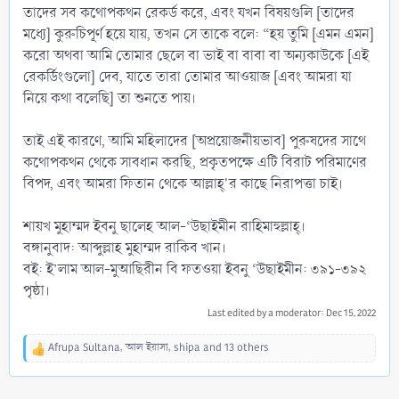
তাদের সব কথোপকথন রেকর্ড করে, এবং যখন বিষয়গুলি [তাদের
মধ্যে] কুরুচিপূর্ণ হয়ে যায়, তখন সে তাকে বলে: “হয় তুমি [এমন এমন]
করো অথবা আমি তোমার ছেলে বা ভাই বা বাবা বা অন্যকাউকে [এই
রেকর্ডিংগুলো] দেব, যাতে তারা তোমার আওয়াজ [এবং আমরা যা
নিয়ে কথা বলেছি] তা শুনতে পায়।
তাই এই কারণে, আমি মহিলাদের [অপ্রয়োজনীয়ভাব] পুরুষদের সাথে
কথোপকথন থেকে সাবধান করছি, প্রকৃতপক্ষে এটি বিরাট পরিমাণের
বিপদ, এবং আমরা ফিতান থেকে আল্লাহ্'র কাছে নিরাপত্তা চাই।
শায়খ মুহাম্মদ ইবনু ছালেহ আল-‘উছাইমীন রাহিমাহুল্লাহ্।
বঙ্গানুবাদ: আব্দুল্লাহ মুহাম্মদ রাকিব খান।
বই: ই’লাম আল-মুআছিরীন বি ফতওয়া ইবনু ‘উছাইমীন: ৩৯১-৩৯২
পৃষ্ঠা।
Last edited by a moderator:
Dec 15, 2022
Afrupa Sultana
,
আল ইয়াসা
,
shipa
and 13 others
R
e
a