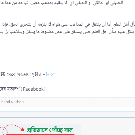
الحنبلي أو المالكي أو الحنفي أي: لا يتقيد بمذهب معين، فيأخذ من هذا ما
 أهل العلم، أما أن يتنقل في المذاهب على هواه لا، يلزمه أن يتحرى الحق، فإذا ا
إذا أشكل عليه سأل أهل العلم حتى يستقر على عمل مضبوط ما يتنقل ويتلاعب بل ي
 সাইট থেকে ফতোয়া গৃহীত -
লিংক
দের মতাদর্শ (Facebook)
ir
and 4 others