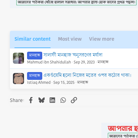
o
n
s
:
Similar content
Most view
View more
সালাফী মানহাজ অনুসরণের মর্যাদা
মানহাজ
Mahmud ibn Shahidullah
Sep 29, 2023
মানহাজ
একগুঁয়েমি হলো নিজের মতের ওপর কঠোর থাকা।
মানহাজ
Istiaq Ahmed
Sep 15, 2025
মানহাজ
Facebook
Bluesky
LinkedIn
WhatsApp
Link
Share: