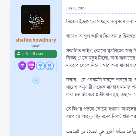
r
Jun 16, 2023
t
e
নিজের ইচ্ছামতো মাযহাব অনুসরণ করা ব
r
শায়েখ আব্দুল আযিয বিন বায রাহিমাহুল্লা
shafinchowdhury
Salafi
সম্মানিত শাইখ, কোনো মুসলিমের জন্য
Salafi User
ফিকহ থেকে হুকুম নিলো, আর সালাতের অন
মাযহাব থেকে নিলো আর অন্য মাযহাব
জবাব - সে এরকমটা করতে পারবে না, বর
খায়েশ অনুযায়ী একেক মাযহাব মানার প্র
কথা হক্ব হিসেবে প্রতীয়মান হয়, তাহলে স
সে দ্বিধায় পড়লে কোনো যথাযথ আমলের উ
ব্যাপারে আহলুল ইলমদের নিকট প্রশ্ন কর
 ويأخذ مسألة أخرى في الصلاة من المذهب