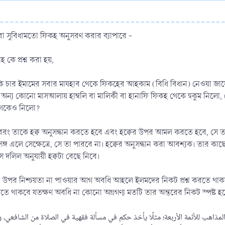
া সুবিধামতো ফিকহ অনুসরণ করার ব্যাপারে -
হ কে প্রশ্ন করা হয়,
 কি চার ইমামের সবার মাযহাব থেকে ফিকহের আহকাম (বিধি বিধান) নেওয়া 
্য কোনো মাসআলায় হাম্বলি বা মালিকী বা হানাফি ফিকহ থেকে হুকুম নিলো, কো
 থেকেও নিলো?
ং তাকে হক্ব অনুসন্ধান করতে হবে এবং হক্বের উপর আমল করতে হবে, সে তা নি
সঙ্গ এলে সেক্ষেত্রে, সে তা পারবে না। হক্বের অনুসন্ধান করা আবশ্যক। তার ক
ে দলিল অনুযায়ী হক্বটা বেছে নিবে।
পর নিশ্চয়তা না পাওয়ার আগ অবধি আহলে ইলমদের নিকট প্রশ্ন করতে থাকবে। 
তে থাকবে যতক্ষণ অবধি না কোনো অগ্রগণ্য মতটি তার অন্তরের নিকট স্পষ্ট হয়ে
مذاهب للأئمة الأربعة؛ مثلًا يأخذ حكم في مسألة فقهية في الصلاة من الشافعي،