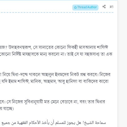
#1
Thread Author
জায়েজ? উদাহরণস্বরূপ, সে সালাতের কোনো ফিকহী মাসআলায় শাফিঈ
নো নির্দিষ্ট মাযহাবকে মান্য করলো না। তাই সে যা সহজসাধ্য তা এক
য়ে দ্বিধা-দন্দ্বে থাকলে আহলুল ইলমদের নিকট প্রশ্ন করবে। নিজের
াছে যদি ইমাম শাফিঈ, মালিক, আহমাদ, আবু হানিফা বা বাকিদের কারো
সে নিজের সুবিধানুযায়ী মত মেনে বেড়াবে না, বরং তার দ্বিধার
 যাচ্ছে।
سماحة الشيخ! هل يجوز للمسلم أن يأخذ الأحكام الفقهية من جميع ال