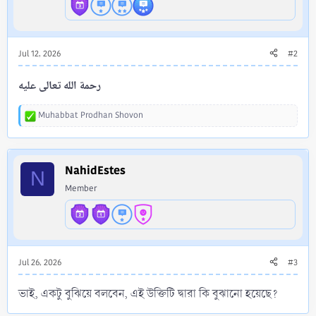
Jul 12, 2026
#2
رحمة الله تعالى عليه
Muhabbat Prodhan Shovon
R
e
a
c
NahidEstes
t
N
i
Member
o
n
s
:
Jul 26, 2026
#3
ভাই, একটু বুঝিয়ে বলবেন, এই উক্তিটি দ্বারা কি বুঝানো হয়েছে?