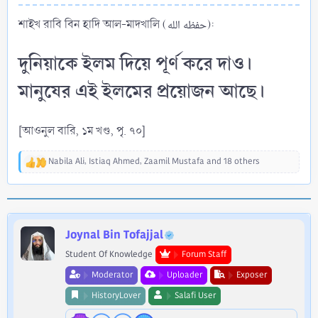
শাইখ রাবি বিন হাদি আল-মাদখালি (حفظه الله):
দুনিয়াকে ইলম দিয়ে পূর্ণ করে দাও।
মানুষের এই ইলমের প্রয়োজন আছে।
[আওনুল বারি, ১ম খণ্ড, পৃ. ৭০]
Nabila Ali
,
Istiaq Ahmed
,
Zaamil Mustafa
and 18 others
R
e
a
c
t
i
Joynal Bin Tofajjal
o
Student Of Knowledge
Forum Staff
n
s
Moderator
Uploader
Exposer
:
HistoryLover
Salafi User