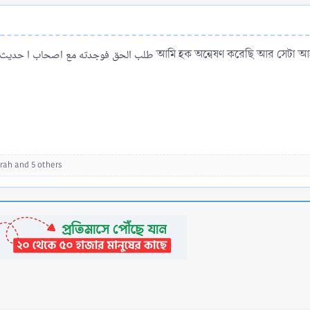
খালিফা হারুনুর রশীদ রহিমাহুল্লাহ বলেনفوجدته مع اصحاب ا حديث
irah
and 5 others