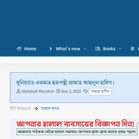
Home
What's new
Books
দুনিয়াতে একমাত্র হকপন্থী জামাত আহলুল হাদিস।
T
S
T
Mehebub Murshid
Nov 3, 2023
আহলে হাদীস
h
t
a
r
a
g
e
r
s
দ্বীনি আলোচনা
সালাফ কথন
a
t
d
d
s
a
t
t
a
e