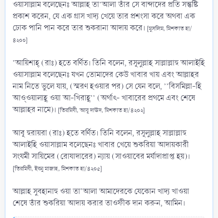
ওয়াসাল্লাম বলেছেনঃ আল্লাহ তা’আলা তাঁর সে বান্দাদের প্রতি সন্তুষ্টি
প্রকাশ করেন, যে এক গ্রাস খাদ্য খেয়ে তার প্রশংসা করে অথবা এক
ঢোক পানি পান করে তার শুকরানা আদায় করে।
[মুসলিম, মিশকাত হা/
৪২০০]
’আয়িশাহ্ (রাঃ) হতে বর্ণিত। তিনি বলেন, রসূলুল্লাহ সাল্লাল্লাহু আলাইহি
ওয়াসাল্লাম বলেছেনঃ যখন তোমাদের কেউ খাবার খায় এবং আল্লাহর
নাম নিতে ভুলে যায়, (স্মরণ হওয়ার পর) সে যেন বলে, ’’বিসমিল্লা-হি
আও্ওয়ালাহূ ওয়া আ-খিরাহূ’’ (অর্থাৎ- খাবারের প্রথমে এবং শেষে
আল্লাহর নামে)।
[তিরমিযী, আবূ দাঊদ, মিশকাত হা/৪২০২]
আবূ হুরায়রা (রাঃ) হতে বর্ণিত। তিনি বলেন, রসূলুল্লাহ সাল্লাল্লাহু
আলাইহি ওয়াসাল্লাম বলেছেনঃ খাবার খেয়ে শুকরিয়া আদায়কারী
সংযমী সায়িমের (রোযাদারের) ন্যায় (সাওয়াবের মর্যাদাপ্রাপ্ত হয়)।
[তিরমিযী, ইবনু মাজাহ, মিশকাত হা/৪২০৫]
আল্লাহ সুবহানাহু ওয়া তা'আলা আমাদেরকে যেকোন খাদ্য খাওয়া
শেষে তাঁর শুকরিয়া আদায় করার তাওফীক দান করুন, আমিন।