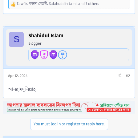
Tawfik
,
কাইফ মেহেদী
,
Salahuddin Jamil
and 7 others
R
e
a
c
t
i
Shahidul Islam
S
o
Blogger
n
s
:
Apr 12, 2024
#2
আলহামদুলিল্লাহ
You must log in or register to reply here.