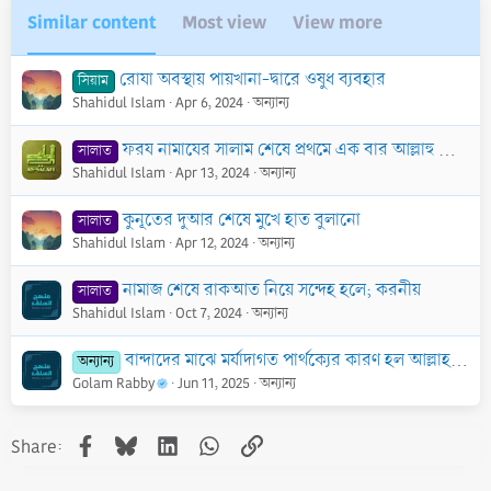
Similar content
Most view
View more
রোযা অবস্থায় পায়খানা-দ্বারে ওষুধ ব্যবহার
সিয়াম
Shahidul Islam
Apr 6, 2024
অন্যান্য
ফরয নামাযের সালাম শেষে প্রথমে এক বার আল্লাহু আকবার, নাকি তিন বার আস্তাগফিরুল্লাহ? একটি দলিল ভিত্তিক পর্যালোচনা
সালাত
Shahidul Islam
Apr 13, 2024
অন্যান্য
কুনূতের দুআর শেষে মুখে হাত বুলানো
সালাত
Shahidul Islam
Apr 12, 2024
অন্যান্য
নামাজ শেষে রাকআত নিয়ে সন্দেহ হলে; করনীয়
সালাত
Shahidul Islam
Oct 7, 2024
অন্যান্য
বান্দাদের মাঝে মর্যাদাগত পার্থক্যের কারণ হল আল্লাহর শুকরিয়া আদায় করা
অন্যান্য
Golam Rabby
Jun 11, 2025
অন্যান্য
Facebook
Bluesky
LinkedIn
WhatsApp
Link
Share: