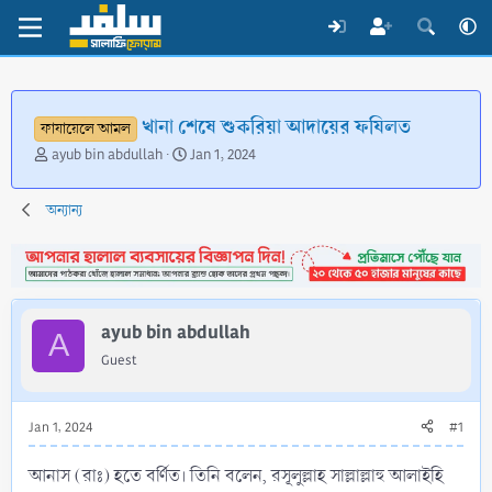
খানা শেষে শুকরিয়া আদায়ের ফযিলত
ফাযায়েলে আমল
T
S
ayub bin abdullah
Jan 1, 2024
h
t
r
a
অন্যান্য
e
r
a
t
d
d
s
a
t
t
a
e
ayub bin abdullah
A
r
Guest
t
e
r
Jan 1, 2024
#1
আনাস (রাঃ) হতে বর্ণিত। তিনি বলেন, রসূলুল্লাহ সাল্লাল্লাহু আলাইহি