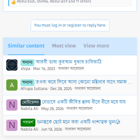
Abdul badi
,
Shimla
,
Abdul latif
and 11 others
R
e
a
c
You must log in or register to reply here.
t
i
o
n
Similar content
Most view
View more
s
:
আরবী ভাষা কুরআন বুঝার চাবিকাঠি
অন্যান্য
shipa
Mar 16, 2023
সাধারণ আলোচনা
তওবা করে ফিরে আসা কোনো মহিলার সাথে সমাজ যে আচরণ করে-তার ব্যাপারে একটি প্রশ্ন-
অন্যান্য
Afrupa Sultana
Dec 28, 2025
সাধারণ আলোচনা
যেভাবে একটি জীবিত হৃদয় ধীরে ধীরে মরে যায়
মোটিভেশন
N
Nabila Ali
May 28, 2026
সাধারণ আলোচনা
গুনাহকে ছোট মনে করা একটি ধংশাত্বক ভূল🥲
পরামর্শ
N
Nabila Ali
Jun 18, 2026
সাধারণ আলোচনা