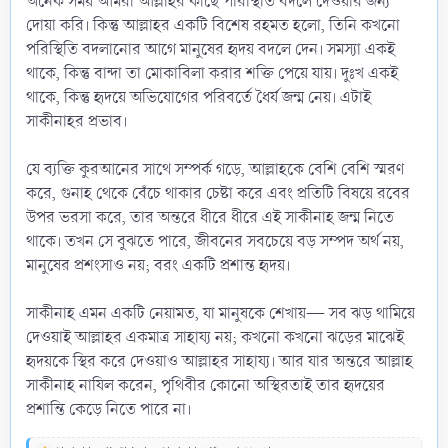
অনেক সময় আমরা আল্লাহর কাছে পরিস্থিতি বদলে দেওয়ার জন্য
দোয়া করি। কিন্তু আল্লাহর একটি বিশেষ রহমত হলো, তিনি কখনো
পরিস্থিতি বদলানোর আগে মানুষের হৃদয় বদলে দেন। সমস্যা একই
থাকে, কিন্তু বান্দা তা মোকাবিলা করার শক্তি পেয়ে যায়। দুঃখ একই
থাকে, কিন্তু হৃদয়ে অভিযোগের পরিবর্তে ধৈর্য জন্ম নেয়। এটাই
সাকীনাহর প্রভাব।
যে ব্যক্তি কুরআনের সাথে সম্পর্ক গড়ে, আল্লাহকে বেশি বেশি স্মরণ
করে, গুনাহ থেকে বেঁচে থাকার চেষ্টা করে এবং প্রতিটি বিষয়ে রবের
উপর ভরসা করে, তার অন্তরে ধীরে ধীরে এই সাকীনাহ জন্ম নিতে
থাকে। তখন সে বুঝতে পারে, জীবনের সবচেয়ে বড় সম্পদ অর্থ নয়,
মানুষের প্রশংসাও নয়; বরং একটি প্রশান্ত হৃদয়।
সাকীনাহ এমন একটি নেয়ামত, যা মানুষকে শেখায়— সব ঝড় থামিয়ে
দেওয়াই আল্লাহর একমাত্র সাহায্য নয়; কখনো কখনো ঝড়ের মাঝেই
হৃদয়কে স্থির করে দেওয়াও আল্লাহর সাহায্য। আর যার অন্তরে আল্লাহ
সাকীনাহ নাযিল করেন, পৃথিবীর কোনো অস্থিরতাই তার হৃদয়ের
প্রশান্তি কেড়ে নিতে পারে না।