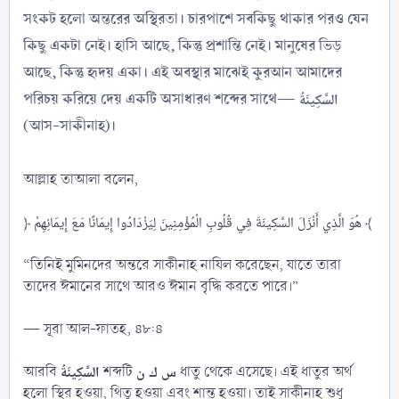
সংকট হলো অন্তরের অস্থিরতা। চারপাশে সবকিছু থাকার পরও যেন
কিছু একটা নেই। হাসি আছে, কিন্তু প্রশান্তি নেই। মানুষের ভিড়
আছে, কিন্তু হৃদয় একা। এই অবস্থার মাঝেই কুরআন আমাদের
পরিচয় করিয়ে দেয় একটি অসাধারণ শব্দের সাথে—
السَّكِينَةُ
(আস-সাকীনাহ)
।
আল্লাহ তাআলা বলেন,
﴿ هُوَ الَّذِي أَنْزَلَ السَّكِينَةَ فِي قُلُوبِ الْمُؤْمِنِينَ لِيَزْدَادُوا إِيمَانًا مَعَ إِيمَانِهِمْ ﴾
“তিনিই মুমিনদের অন্তরে সাকীনাহ নাযিল করেছেন, যাতে তারা
তাদের ঈমানের সাথে আরও ঈমান বৃদ্ধি করতে পারে।”
— সূরা আল-ফাতহ, ৪৮:৪
س ك ن
السَّكِينَةُ
আরবি
শব্দটি
ধাতু থেকে এসেছে। এই ধাতুর অর্থ
হলো স্থির হওয়া, থিতু হওয়া এবং শান্ত হওয়া। তাই সাকীনাহ শুধু