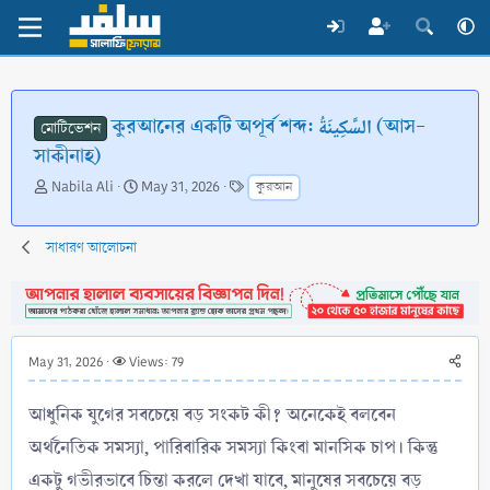
কুরআনের একটি অপূর্ব শব্দ: السَّكِينَةُ (আস-
মোটিভেশন
সাকীনাহ)
T
S
T
Nabila Ali
May 31, 2026
কুরআন
h
t
a
r
a
g
e
r
s
সাধারণ আলোচনা
a
t
d
d
s
a
t
t
a
e
May 31, 2026
Views: 79
r
t
আধুনিক যুগের সবচেয়ে বড় সংকট কী? অনেকেই বলবেন
e
r
অর্থনৈতিক সমস্যা, পারিবারিক সমস্যা কিংবা মানসিক চাপ। কিন্তু
একটু গভীরভাবে চিন্তা করলে দেখা যাবে, মানুষের সবচেয়ে বড়