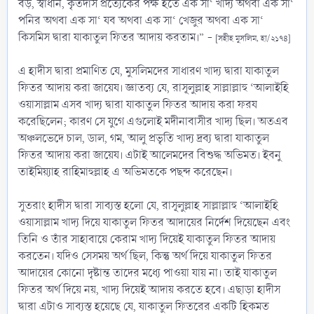
বড়, স্বাধীন, কৃতদাস প্রত্যেকের পক্ষ হতে এক সা‘ খাদ্য অথবা এক সা‘
পনির অথবা এক সা‘ যব অথবা এক সা‘ খেজুর অথবা এক সা‘
কিসমিস দ্বারা যাকাতুল ফিতর আদায় করতাম।” -
[সহীহ মুসলিম, হা/২১৭৪]
এ হাদীস দ্বারা প্রমাণিত যে, মুসলিমদের সাধারণ খাদ্য দ্বারা যাকাতুল
ফিতর আদায় করা জায়েয। জ্ঞাতব্য যে, রাসূলুল্লাহ সাল্লাল্লাহু ‘আলাইহি
ওয়াসাল্লাম এসব খাদ্য দ্বারা যাকাতুল ফিতর আদায় করা ফরয
করেছিলেন; কারণ সে যুগে এগুলোই মদীনাবাসীর খাদ্য ছিল। অতএব
অঞ্চলভেদে চাল, ডাল, গম, আলু প্রভৃতি খাদ্য দ্রব্য দ্বারা যাকাতুল
ফিতর আদায় করা জায়েয। এটাই আলেমদের বিশুদ্ধ অভিমত। ইবনু
তাইমিয়্যাহ রাহিমাহুল্লাহ এ অভিমতকে পছন্দ করেছেন।
সুতরাং হাদীস দ্বারা সাব্যস্ত হলো যে, রাসূলুল্লাহ সাল্লাল্লাহু ‘আলাইহি
ওয়াসাল্লাম খাদ্য দিয়ে যাকাতুল ফিতর আদায়ের নির্দেশ দিয়েছেন এবং
তিনি ও তাঁর সাহাবায়ে কেরাম খাদ্য দিয়েই যাকাতুল ফিতর আদায়
করতেন। যদিও সেসময় অর্থ ছিল, কিন্তু অর্থ দিয়ে যাকাতুল ফিতর
আদায়ের কোনো দৃষ্টান্ত তাদের মধ্যে পাওয়া যায় না। তাই যাকাতুল
ফিতর অর্থ দিয়ে নয়, খাদ্য দিয়েই আদায় করতে হবে। এছাড়া হাদীস
দ্বারা এটাও সাব্যস্ত হয়েছে যে, যাকাতুল ফিতরের একটি হিকমত