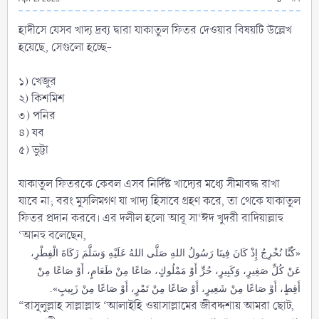
হাদীসে যেসব খাদ্য দ্রব্য দ্বারা যাকাতুল ফিতর দেওয়ার বিষয়টি উল্লেখ
হয়েছে, সেগুলো হচ্ছে-
১) খেজুর
২) কিশমিশ
৩) পনির
৪) যব
৫) ভুট্টা
যাকাতুল ফিতরকে কেবল এসব নির্দিষ্ট খাদ্যের মধ্যে সীমাবদ্ধ রাখা
যাবে না; বরং মুসলিমগণ যা খাদ্য হিসাবে গ্রহণ করে, তা থেকে যাকাতুল
ফিতর প্রদান করবে। এর দলীল হলো আবূ সা‘ঈদ খুদরী রাদিয়াল্লাহু
‘আনহু বলেছেন,
«‌كُنَّا ‌نُخْرِجُ إِذْ كَانَ فِينَا رَسُولُ اللهِ صَلَّى اللهُ عَلَيْهِ وَسَلَّمَ زَكَاةَ الْفِطْرِ،
‌عَنْ ‌كُلِّ ‌صَغِيرٍ، وَكَبِيرٍ، حُرٍّ أَوْ مَمْلُوكٍ، صَاعًا مِنْ طَعَامٍ، أَوْ صَاعًا مِنْ
أَقِطٍ، أَوْ صَاعًا مِنْ شَعِيرٍ، أَوْ صَاعًا مِنْ تَمْرٍ، أَوْ صَاعًا مِنْ زَبِيبٍ».
“রাসূলুল্লাহ সাল্লাল্লাহু ‘আলাইহি ওয়াসাল্লামের জীবদ্দশায় আমরা ছোট,