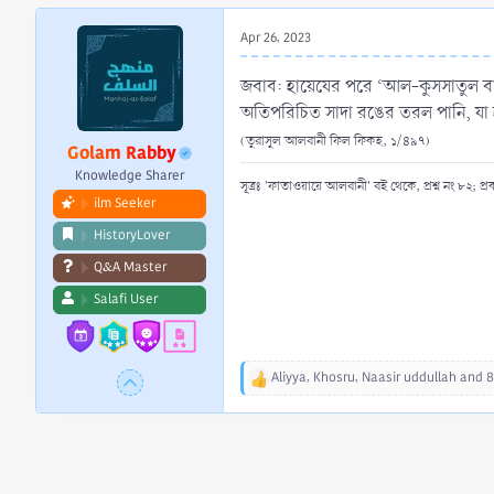
r
t
Apr 26, 2023
e
r
জবাব: হায়েযের পরে ‘আল-কুসসাতুল বায়য
অতিপরিচিত সাদা রঙের তরল পানি, যা হায়
(তুরাসুল আলবানী ফিল ফিকহ, ১/৪৯৭)
Golam Rabby
Knowledge Sharer
সূত্রঃ 'ফাতাওয়ায়ে আলবানী' বই থেকে, প্রশ্ন নং ৮২; প্
ilm Seeker
HistoryLover
Q&A Master
Salafi User
Aliyya
,
Khosru
,
Naasir uddullah
and 8
R
e
a
c
t
i