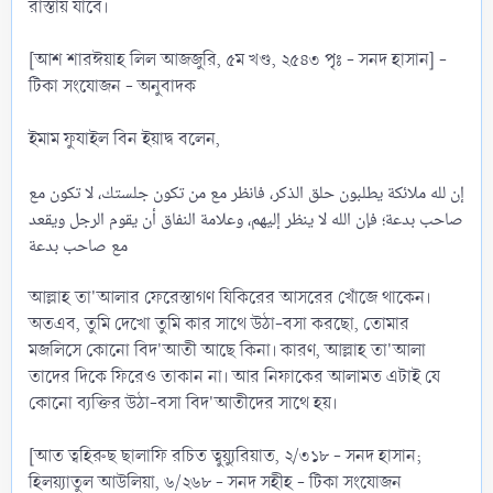
রাস্তায় যাবে।
[আশ শারঈয়াহ লিল আজজুরি, ৫ম খণ্ড, ২৫৪৩ পৃঃ - সনদ হাসান] -
টিকা সংযোজন - অনুবাদক
ইমাম ফুযাইল বিন ইয়াদ্ব বলেন,
إن لله ملائكة يطلبون حلق الذكر، فانظر مع من تكون جلستك، لا تكون مع
صاحب بدعة؛ فإن الله لا ينظر إليهم، وعلامة النفاق أن يقوم الرجل ويقعد
مع صاحب بدعة
আল্লাহ তা'আলার ফেরেস্তাগণ যিকিরের আসরের খোঁজে থাকেন।
অতএব, তুমি দেখো তুমি কার সাথে উঠা-বসা করছো, তোমার
মজলিসে কোনো বিদ'আতী আছে কিনা। কারণ, আল্লাহ তা'আলা
তাদের দিকে ফিরেও তাকান না। আর নিফাকের আলামত এটাই যে
কোনো ব্যক্তির উঠা-বসা বিদ'আতীদের সাথে হয়।
[আত ত্বহিরুছ ছালাফি রচিত ত্বুয়্যুরিয়াত, ২/৩১৮ - সনদ হাসান;
হিলয়্যাতুল আউলিয়া, ৬/২৬৮ - সনদ সহীহ - টিকা সংযোজন