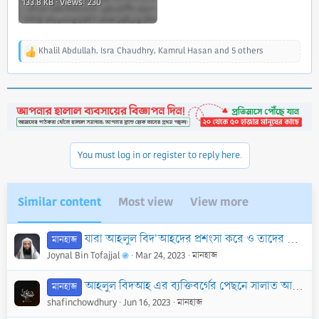
133.8 KB · Views: 230
Khalil Abdullah
,
Isra Chaudhry
,
Kamrul Hasan
and 5 others
R
e
a
c
t
i
o
n
You must log in or register to reply here.
s
:
Similar content
Most view
View more
যারা আহলুল বিদ'আহদের প্রশংসা করে ও তাদের বাহবা দেয় তারাও আহলুল বিদ'আহর বলে গন্য হবে ?
মানহাজ
Joynal Bin Tofajjal
Mar 24, 2023
মানহাজ
আহলুল বিদআহ এর ব্যক্তিবর্গের পেছনে সালাত আদায়ের ব্যাপারে ইমাম আহমাদ এর মানহাজ
মানহাজ
shafinchowdhury
Jun 16, 2023
মানহাজ