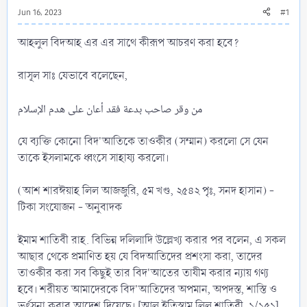
Jun 16, 2023
#1
আহলুল বিদআহ এর এর সাথে কীরূপ আচরণ করা হবে?
রাসূল সাঃ যেভাবে বলেছেন,
من وقر صاحب بدعة فقد أعان على هدم الإسلام
যে ব্যক্তি কোনো বিদ'আতিকে তাওকীর (সম্মান) করলো সে যেন
তাকে ইসলামকে ধ্বংসে সাহায্য করলো।
(আশ শারঈয়াহ লিল আজজুরি, ৫ম খণ্ড, ২৫৪২ পৃঃ, সনদ হাসান) -
টিকা সংযোজন - অনুবাদক
ইমাম শাতিবী রাহ. বিভিন্ন দলিলাদি উল্লেখ্য করার পর বলেন, এ সকল
আছার থেকে প্রমাণিত হয় যে বিদআতিদের প্রশংসা করা, তাদের
তাওকীর করা সব কিছুই তার বিদ'আতের তাযীম করার ন্যায় গণ্য
হবে। শরীয়ত আমাদেরকে বিদ'আতিদের অপমান, অপদস্ত, শাস্তি ও
ভর্ৎসনা করার আদেশ দিয়েছে। [আল ইতিস্বাম লিল শাতিবী, ১/১৫১]