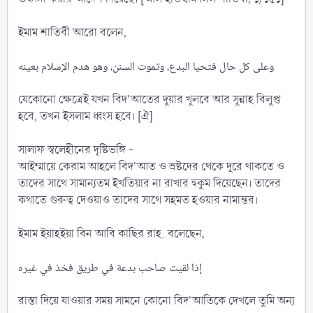
ইমাম শাতিবী আরো বলেন,
وعلى كل حال فتحيا البدع، وتموت السنن، وهو هدم الإسلام بعينه
যেকোনো ক্ষেত্রেই যখন বিদ'আতের দুয়ার খুলবে আর সুন্নাহ বিলুপ্ত
হবে, তখন ইসলাম ধ্বংস হবে। [ঐ]
সালাফ স্বলেহীনের দৃষ্টিভঙ্গি -
আইম্মায়ে কেরাম আহলে বিদ'আত ও ভ্রষ্টদের থেকে দূরে থাকতে ও
তাদের সাথে সামান্যতম ইখতিয়ার না রাখার হুকুম দিয়েছেন। তাদের
কথাতে গুরুত্ব দেওয়াও তাদের সাথে সহমত হওয়ার নামান্তর।
ইমাম ইয়াহইয়া বিন আবি কাছির রাহ. বলেছেন,
إذا لقيت صاحب بدعة في طريق فخذ في غيره
রাস্তা দিয়ে যাওয়ার সময় সামনে কোনো বিদ'আতিকে দেখলে তুমি অন্য