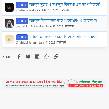
আহলুস সুন্নাহ ও আহলুল বিদআহ এর সাথে বিতর্কের আচরণগত পার্থক্য
মানহাজ
shafinchowdhury
Mar 14, 2025
মানহাজ
আহলুল বিদআতের কাছ থেকে শ্রবণ ও তাদের সাথে তর্ক-বিতর্ক করার ব্যাপারে সালাফগণের অবস্থান ।
মানহাজ
Joynal Bin Tofajjal
Nov 29, 2022
মানহাজ
কোনো একজনের মতকে নিয়ে গোঁড়ামি করা এবং এর প্রতি অতিভক্তি করা
মানহাজ
Shahidul Islam
Jan 31, 2024
মানহাজ
Facebook
Bluesky
LinkedIn
WhatsApp
Link
Share: