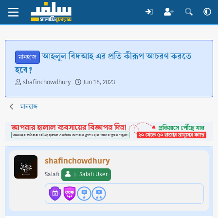
আহলুল বিদআহ এর প্রতি কীরূপ আচরণ করতে
মানহাজ
হবে?
T
S
shafinchowdhury
Jun 16, 2023
h
t
r
a
মানহাজ
e
r
a
t
d
d
s
a
t
t
a
e
shafinchowdhury
r
t
Salafi
Salafi User
e
r