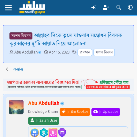
আল্লাহর দিকে ভুলে যাওয়ার সম্বোধন বিষয়ক
সংশয় নিরসন
কুরআনের দু’টি আয়াত নিয়ে আলোচনা
T
S
T
Abu Abdullah
Apr 15, 2023
কুরআন
সংশয় নিরসন
h
t
a
r
a
g
e
r
s
অন্যান্য
a
t
d
d
s
a
t
t
a
e
Abu Abdullah
r
t
Knowledge Sharer
ilm Seeker
Uploader
e
Salafi User
r