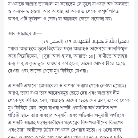
যাওয়াকে আল্লাহ তা‘আলা না করেছেন সে ভুলে যাওয়ার অর্থ অলসতা
ও অন্যমনস্ক হওয়া। আর আল্লাহ তা‘আলা এ থেকে সম্পূর্ণ পবিত্র।
কারণ, এটি দুর্বলতা ও দোষ। যা আল্লাহর ক্ষেত্রে প্রযোজ্য নয়।
আর আল্লাহর এ—
﴿نَسُواْ ٱللَّهَ فَأَنسَىٰهُمۡ أَنفُسَهُمۡۚ ١٩﴾ [الحشر: ١٩]
“যারা আল্লাহকে ভুলে গিয়েছিল ফলে আল্লাহও তাদেরকে আত্মবিস্মৃত
করে দিয়েছিলেন;” [সূরা আল-হাসর, আয়াত: ১৯] -বাণীতে আল্লাহর
জন্য সাব্যস্ত কৃত ভুলে যাওয়ার অর্থ হলো, তাদের গোমরাহীতে ছেড়ে
দেওয়া এবং তাদের থেকে মুখ ফিরিয়ে নেওয়া।
এ শব্দটি এখানে ‘মোকাবেলা ও রূপক’ অধ্যায় থেকে নেওয়া হয়েছে।
কারণ, তারা যখন তার আদেশসমূহ ছেড়ে দেয় এবং আল্লাহর দীন
থেকে মুখ ফিরিয়ে নেয়, আল্লাহও তাদের ছেড়ে দেন এবং তাদের থেকে
মুখ ফিরিয়ে নেন। ভুলে যাওয়া শব্দটি একাধিক অর্থ সম্বলিত শব্দ।
প্রতিটি স্থানে তার ব্যবহার অনুযায়ী এবং অভিধান অনুযায়ী অর্থ হবে।
এ শব্দটি আল্লাহ ষড়যন্ত্রকারীদের ষড়যন্ত্রের বিদ্রুপকারীদের বিদ্রূপের
এবং ঠাট্টা-কারীদের ঠাট্টার জাওয়াব দেওয়ার মতো। এ গুলো সবই
বদলা ও রূপক অর্থের অধ্যায়ের শব্দ। আর তাদের এ ধরনের শাস্তি