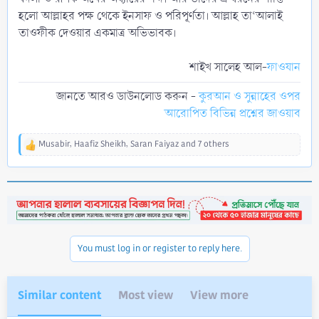
হলো আল্লাহর পক্ষ থেকে ইনসাফ ও পরিপূর্ণতা। আল্লাহ তা‘আলাই
তাওফীক দেওয়ার একমাত্র অভিভাবক।
শাইখ সালেহ আল-
ফাওযান
জানতে আরও ডাউনলোড করুন -
কুরআন ও সুন্নাহের ওপর
আরোপিত বিভিন্ন প্রশ্নের জাওয়াব
Musabir
,
Haafiz Sheikh
,
Saran Faiyaz
and 7 others
R
e
a
c
t
i
o
n
You must log in or register to reply here.
s
:
Similar content
Most view
View more