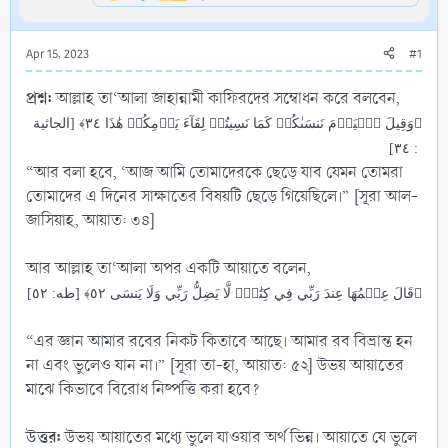
Apr 15, 2023
#1
প্রশ্ন:
আল্লাহ তা‘আলা জাহান্নামী কাফিরদের সম্বোধন করে বলবেন,
﴿وَقِيلَ ٱلۡيَوۡمَ نَنسَىٰكُمۡ كَمَا نَسِيتُمۡ لِقَآءَ يَوۡمِكُمۡ هَٰذَا ٣٤﴾ [الجاثية
: ٣٤]
“আর বলা হবে, ‘আজ আমি তোমাদেরকে ছেড়ে যাব যেমন তোমরা
তোমাদের এ দিনের সাক্ষাতের বিষয়টি ছেড়ে গিয়েছিলে।” [সূরা আল-
জাসিয়াহ, আয়াত: ৩৪]
আর আল্লাহ তা‘আলা অপর একটি আয়াতে বলেন,
﴿قَالَ عِلۡمُهَا عِندَ رَبِّي فِي كِتَٰبٖۖ لَّا يَضِلُّ رَبِّي وَلَا يَنسَى ٥٢﴾ [طه: ٥٢]
“এর জ্ঞান আমার রবের নিকট কিতাবে আছে। আমার রব বিভ্রান্ত হন
না এবং ভুলেও যান না।” [সূরা তা-হা, আয়াত: ৫২] উভয় আয়াতের
মাঝে কিভাবে বিরোধ নিষ্পত্তি করা হবে?
উত্তর:
উভয় আয়াতের মধ্যে ভুলে যাওয়ার অর্থ ভিন্ন। আয়াতে যে ভুলে