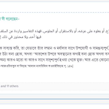
া'দী বলেছেন-
، أو بعلوه على عرشه، أو بالاستقرار، أو الجلوس، فهذه التفاسير واردة عن السلف، 
فيها أحد، ولا محذور في ذلك إذا
যস্ত করি, তা যেভাবে তাঁর সম্মান ও মর্যাদার সাথে উপযোগী ও সামঞ্জস্যপূ
র উঠা বলা হোক, অথবা ‘আরশের উপরে অবস্থানের কথাই বলা হোক অথবা ব
য কারও মতো বা কারও সাথে সাদৃশ্যপূর্ণ হওয়া থেকে মুক্ত। আর এতে কোনো নিষিদ
আজওয়িবাতুস সা'দিয়্যাহ 'আলাল মাসায়িলিল কওয়াইতিয়্যাহ পৃ. ১৪৬]
and 17 others