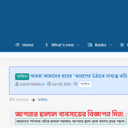
Home
What's new
Books
আমরা আমাদের রবের 'আরশের উঠাকে সাব্যস্ত করি
আকিদা
T
S
T
Golam Rabby
Jun 30, 2023
আকিদা
h
t
a
r
a
g
e
r
s
দ্বীনি আলোচনা
আকিদা
a
t
d
d
s
a
t
t
a
e