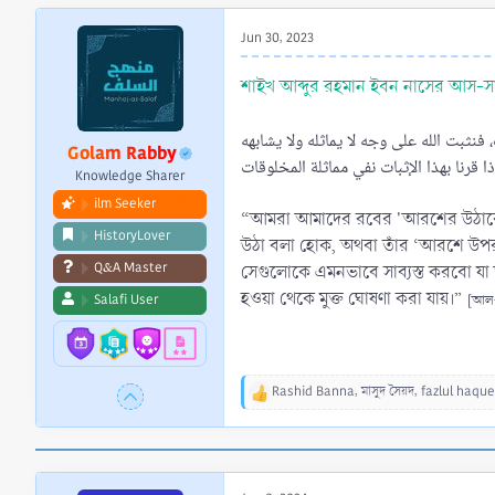
r
t
Jun 30, 2023
e
r
শাইখ আব্দুর রহমান ইবন নাসের আস-স
فنثبت الله على وجه لا يماثله ولا يشابهه
Golam Rabby
 قرنا بهذا الإثبات نفي مماثلة المخلوقات
Knowledge Sharer
ilm Seeker
“আমরা আমাদের রবের 'আরশের উঠাকে সাব্
HistoryLover
উঠা বলা হোক, অথবা তাঁর ‘আরশে উপ
Q&A Master
সেগুলোকে এমনভাবে সাব্যস্ত করবো যা অন্
হওয়া থেকে মুক্ত ঘোষণা করা যায়।”
Salafi User
[আল-
Rashid Banna
,
মাসুদ সৈয়দ
,
fazlul haque
R
e
a
c
t