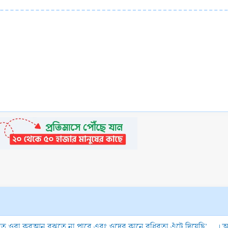
 ওরা কুরআন বুঝতে না পারে এবং ওদের কানে বধিরতা এঁটে দিয়েছি’... । অ