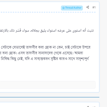
#1
Thread Author
نثبت أنه استوى على عرشه استواء يليق بجلاله، سواء فُسّر ذلك بالارتفاع
র্ণ, সেটাকে যেভাবেই তাফসীর করা হোক না কেন, চাই সেটাকে উপরে
সা বলা হোক। এসব তাফসীর সালাফদের থেকে এসেছে। আমরা
্ধ কিছু নেই, যদি এ সাব্যস্তকরণ সৃষ্টির কারও সাথে সাদৃশ্যপূর্ণ