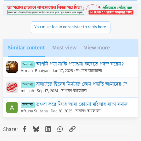
উপরে ভোট দিয়ে আমাদের জানান।
You must log in or register to reply here.
জাযাকুমুল্লাহু খাইরান।
ফোরামের অন্যান্য
নিয়ম ও নীতিমালা
পড়ুন।
Similar content
Most view
View more
SalafiForum.com - ইলমের পথে সালাফদের সাথে।
আপনি পড়া নাকি পড়াশুনা করেতে পছন্দ করেন?
অন্যান্য
Arman_Bhuiyan
Jan 17, 2025
সাধারণ আলোচনা
সালাতের হিসেব নির্নয়ের কোন পদ্ধতি আমাদের দেশের জন্য উপযুক্ত?
অন্যান্য
misbah
Sep 17, 2024
সাধারণ আলোচনা
তওবা করে ফিরে আসা কোনো মহিলার সাথে সমাজ যে আচরণ করে-তার ব্যাপারে একটি প্রশ্ন-
অন্যান্য
Afrupa Sultana
Dec 28, 2025
সাধারণ আলোচনা
Facebook
Bluesky
LinkedIn
WhatsApp
Link
Share: