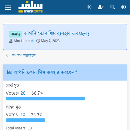
আপনি কোন থিম ব্যবহার করছেন?
অন্যান্য
T
S
Abu Umar
May 7, 2023
h
t
r
a
সাধারণ আলোচনা
e
r
a
t
d
d
আপনি কোন থিম ব্যবহার করছেন?
s
a
t
t
a
e
ডার্ক মুড
r
Votes:
20
66.7%
t
e
লাইট মুড
r
Votes:
10
33.3%
Total voters
30