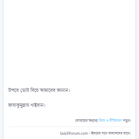
উপরে ভোট দিয়ে আমাদের জানান।
জাযাকুমুল্লাহু খাইরান।
ফোরামের অন্যান্য
নিয়ম ও নীতিমালা
পড়ুন।
SalafiForum.com - ইলমের পথে সালাফদের সাথে।