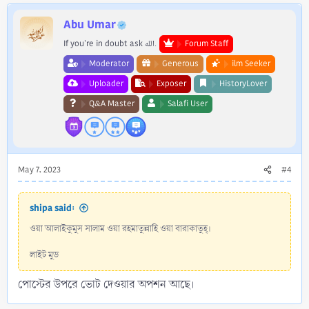
উপরে ভোট দিয়ে আমাদের জানান।
Abu Umar
জাযাকুমুল্লাহু খাইরান।
If you're in doubt ask الله.
Forum Staff
ফোরামের অন্যান্য
নিয়ম ও নীতিমালা
পড়ুন।
Moderator
Generous
ilm Seeker
SalafiForum.com - ইলমের পথে সালাফদের সাথে।
Uploader
Exposer
HistoryLover
Q&A Master
Salafi User
May 7, 2023
#4
shipa said:
ওয়া আলাইকুমুস সালাম ওয়া রহমাতুল্লাহি ওয়া বারাকাতুহ্।
লাইট মুড
পোস্টের উপরে ভোট দেওয়ার অপশন আছে।