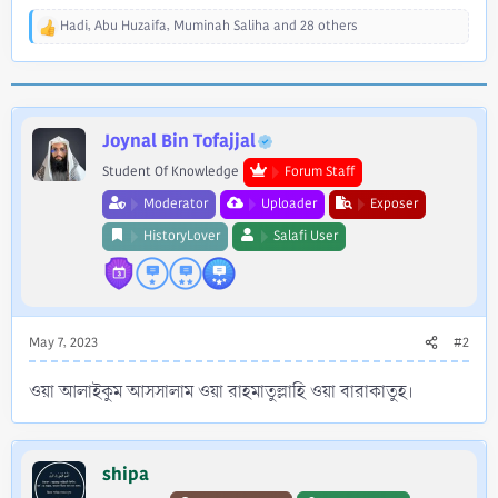
Hadi
,
Abu Huzaifa
,
Muminah Saliha
and 28 others
R
e
a
c
t
i
Joynal Bin Tofajjal
o
Student Of Knowledge
Forum Staff
n
s
Moderator
Uploader
Exposer
:
HistoryLover
Salafi User
May 7, 2023
#2
ওয়া আলাইকুম আসসালাম ওয়া রাহমাতুল্লাহি ওয়া বারাকাতুহ।
shipa