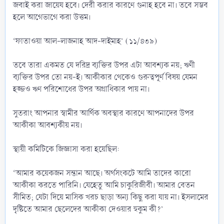
জবাই করা জায়েয হবে। দেরী করার কারণে গুনাহ হবে না। তবে সম্ভব
হলে আগেভাগে করা উত্তম।
‘ফাতাওয়া আল-লাজনাহ আদ-দাইমাহ’ (১১/৪৩৯)
তবে তারা একমত যে দরিদ্র ব্যক্তির উপর এটা আবশ্যক নয়; ঋণী
ব্যক্তির উপর তো নয়-ই। আকীকার থেকেও গুরুত্বপূর্ণ বিষয় যেমন
হজ্জও ঋণ পরিশোধের উপর অগ্রাধিকার পায় না।
সুতরাং আপনার স্বামীর আর্থিক অবস্থার কারণে আপনাদের উপর
আকীকা আবশ্যকীয় নয়।
স্থায়ী কমিটিকে জিজ্ঞাসা করা হয়েছিল:
‘আমার কয়েকজন সন্তান আছে। অর্থসংকটে আমি তাদের কারো
আকীকা করতে পারিনি। যেহেতু আমি চাকুরিজীবী। আমার বেতন
সীমিত; যেটা দিয়ে মাসিক খরচ ছাড়া অন্য কিছু করা যায় না। ইসলামের
দৃষ্টিতে আমার ছেলেদের আকীকা দেওয়ার হুকুম কী?’