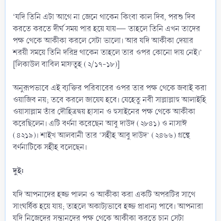
‘যদি তিনি এটা আগে না জেনে থাকেন কিংবা কাল দিব, পরশু দিব
—
করতে করতে দীর্ঘ সময় পার হয়ে যায়
তাহলে তিনি এখন তাদের
পক্ষ থেকে আকীকা করলে সেটা ভালো। আর যদি আকীকা দেয়ার
শরয়ী সময়ে তিনি দরিদ্র থাকেন তাহলে তার ওপর কোনো দায় নেই।’
[লিকাউল বাবিল মাফতূহ (২/১৭-১৮)]
অনুরূপভাবে এই ব্যক্তির পরিবারের ওপর তার পক্ষ থেকে জবাই করা
ওয়াজিব নয়; তবে করলে জায়েয হবে। যেহেতু নবী সাল্লাল্লাহু আলাইহি
ওয়াসাল্লাম তাঁর দৌহিত্রদ্বয় হাসান ও হুসাইনের পক্ষ থেকে আকীকা
করেছিলেন। এটি বর্ণনা করেছেন আবু দাউদ (২৮৪১) ও নাসাঈ
(৪২১৯)। শাইখ আলবানী তার ‘সহীহ আবু দাউদ’ (২৪৬৬) গ্রন্থে
বর্ণনাটিকে সহীহ বলেছেন।
দুই:
যদি আপনাদের হজ্জ পালন ও আকীকা করা একটি অপরটির সাথে
সাংঘর্ষিক হয়ে যায়; তাহলে অকাট্যভাবে হজ্জ প্রাধান্য পাবে। আপনারা
যদি নিজেদের সন্তানদের পক্ষ থেকে আকীকা করতে চান সেটা