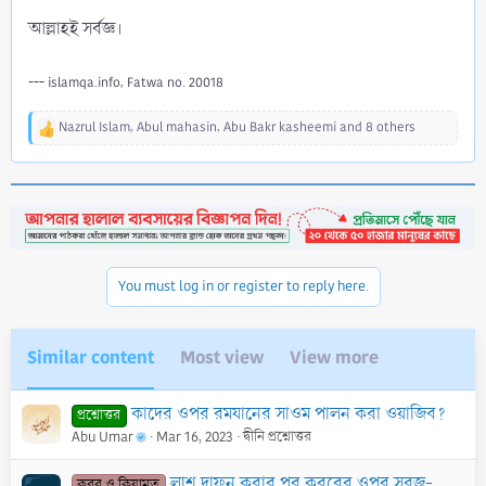
আল্লাহই সর্বজ্ঞ।
--- islamqa.info, Fatwa no. 20018
Nazrul Islam
,
Abul mahasin
,
Abu Bakr kasheemi
and 8 others
R
e
a
c
t
i
o
n
You must log in or register to reply here.
s
:
Similar content
Most view
View more
কাদের ওপর রমযানের সাওম পালন করা ওয়াজিব?
প্রশ্নোত্তর
Abu Umar
Mar 16, 2023
দ্বীনি প্রশ্নোত্তর
লাশ দাফন করার পর কবরের ওপর সবুজ-কাচা ডাল পুঁতে দেওয়া কি ঠিক? এতে কী কবরের আযাব বন্ধ থাকে?
কবর ও কিয়ামত