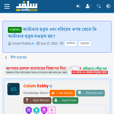
আকীকার হুকুম এবং দরিদ্রের ওপর থেকে কি
প্রশ্নোত্তর
আকীকার হুকুম মওকূফ হয়?
T
S
T
Golam Rabby
Sep 27, 2023
আকিকা
প্রশ্নোত্তর
h
t
a
r
a
g
e
r
s
দ্বীনি প্রশ্নোত্তর
a
t
d
d
s
a
t
t
a
e
Golam Rabby
r
t
Knowledge Sharer
ilm Seeker
HistoryLover
e
Q&A Master
Salafi User
r