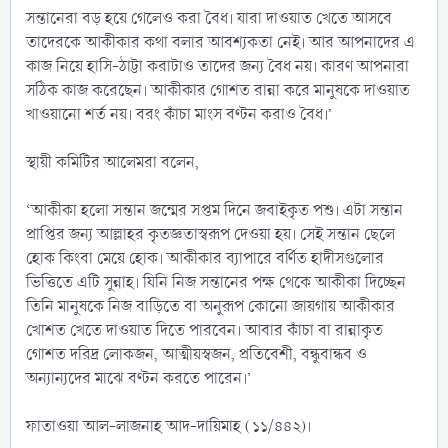
সন্তানেরা বড় হয়ে গেলেও করা বৈধ। যারা দাওয়াত খেতে আসবে
তাদেরকে আকীকার কথা বলার আবশ্যকতা নেই। আর আপনাদের এ
কাজ নিয়ে হাসি-ঠাট্টা করাটাও তাদের জন্য বৈধ নয়। কারণ আপনারা
সঠিক কাজ করেছেন। আকীকার গোশত রান্না করে মানুষকে দাওয়াত
খাওয়ানো শর্ত নয়। বরং কাঁচা মাংস বণ্টন করাও বৈধ।’
স্থায়ী কমিটির আলেমরা বলেন,
‘আকীকা হলো সন্তান জন্মের সপ্তম দিনে জবাইকৃত পশু। এটা সন্তান
প্রাপ্তির জন্য আল্লাহর কৃতজ্ঞতাস্বরূপ দেওয়া হয়। সেই সন্তান ছেলে
হোক কিংবা মেয়ে হোক। আকীকার ব্যাপারে বর্ণিত হাদীসগুলোর
ভিত্তিতে এটি সুন্নাহ। যিনি নিজ সন্তানের পক্ষ থেকে আকীকা দিচ্ছেন
তিনি মানুষকে নিজ বাড়িতে বা অনুরূপ কোনো জায়গায় আকীকার
খোশত খেতে দাওয়াত দিতে পারবেন। আবার কাঁচা বা রান্নাকৃত
গোশত দরিদ্র লোকজন, আত্মীয়স্বজন, প্রতিবেশী, বন্ধুবান্ধব ও
অন্যান্যদের মাঝে বণ্টন করতে পারেন।’
ফাতাওয়া আল-লাজনাহ আদ-দায়িমাহ (১১/৪৪২)।