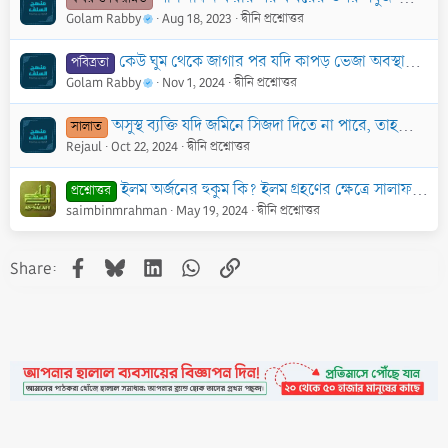
Golam Rabby
Aug 18, 2023
দ্বীনি প্রশ্নোত্তর
কেউ ঘুম থেকে জাগার পর যদি কাপড় ভেজা অবস্থায় পায় কিন্তু স্বপ্নদোষের কথা স্মরণ না হয়, তাহলে তার ওপর কি গোসল ওয়াজিব?
পবিত্রতা
Golam Rabby
Nov 1, 2024
দ্বীনি প্রশ্নোত্তর
অসুস্থ ব্যক্তি যদি জমিনে সিজদা দিতে না পারে, তাহলে কি তার সামনে বালিশ বা উঁচু কিছু রাখা যাবে, যার ওপর সে সাজদা দেবে?
সালাত
Rejaul
Oct 22, 2024
দ্বীনি প্রশ্নোত্তর
ইলম অর্জনের হুকুম কি? ইলম গ্রহণের ক্ষেত্রে সালাফদের মূলনীতি কি ছিল?
প্রশ্নোত্তর
saimbinmrahman
May 19, 2024
দ্বীনি প্রশ্নোত্তর
Facebook
Bluesky
LinkedIn
WhatsApp
Link
Share: