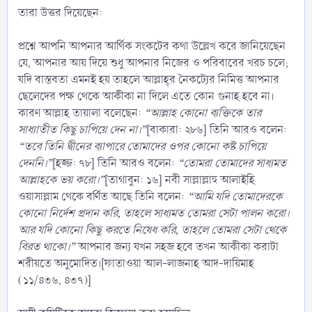
তারা উত্তর দিয়েছেন:
প্রশ্নে আপনি আপনার আর্থিক সংকটের কথা উল্লেখ করে জানিয়েছেন
যে, আপনার আয় দিয়ে শুধু আপনার নিজের ও পরিবারের খরচ চলে;
যদি বাস্তবতা এমনই হয় তাহলে আল্লাহ্‌র নৈকট্যের নিমিত্ত আপনার
ছেলেদের পক্ষ থেকে আকীকা না দিলে এতে কোন গুনাহ হবে না।
কারণ আল্লাহ তায়ালা বলেছেন:
“আল্লাহ কোনো ব্যক্তিকে তার
সাধ্যাতীত কিছু চাপিয়ে দেন না।”
[বাকারা: ২৮৬] তিনি আরও বলেন:
“তবে তিনি দ্বীনের ব্যাপারে তোমাদের ওপর কোনো কষ্ট চাপিয়ে
দেননি।”
[হজ্জ: ৭৮] তিনি আরও বলেন:
“তোমরা তোমাদের সাধ্যমত
আল্লাহকে ভয় করো।”
[তাগাবুন: ১৬] নবী সাল্লাল্লাহু আলাইহি
ওয়াসাল্লাম থেকে বর্ণিত আছে তিনি বলেন:
“আমি যদি তোমাদেরকে
কোনো নির্দেশ প্রদান করি, তাহলে সাধ্যমত তোমরা সেটা পালন করো।
আর যদি কোনো কিছু করতে নিষেধ করি, তাহলে তোমরা সেটা থেকে
বিরত থাকো।”
আপনার জন্য যখন সহজ হবে তখন আকীকা করাটা
শরীয়তে অনুমোদিত।[ফাতাওয়া আল-লাজনাহ আদ-দায়িমাহ
(১১/৪৩৬, ৪৩৭)]