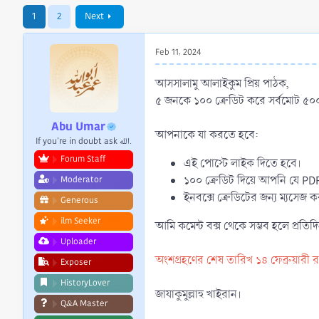
r
1
2
Next
t
e
r
Feb 11, 2024
আসসালামু আলাইকুম প্রিয় পাঠক,
৫ জনকে ১০০ ক্রেডিট করে সর্বমোট ৫০০
Abu Umar
আপনাকে যা করতে হবে:
If you're in doubt ask الله.
Forum Staff
এই পোস্টে লাইক দিতে হবে।
১০০ ক্রেডিট দিয়ে আপনি যে PDF
Moderator
ইনবক্সে ক্রেডিটের জন্য ম্যসেজ ক
Generous
ilm Seeker
আমি কমেন্ট বক্স থেকে সম্ভব হলে প্রত
Uploader
অংশগ্রহণের শেষ তারিখ ১৪ ফেব্রুয়ারী 
Exposer
HistoryLover
জাযাকুমুল্লাহু খাইরান।
Q&A Master