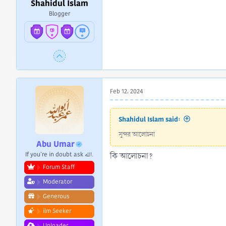
Shahidul Islam
Blogger
Feb 12, 2024
Shahidul Islam said:
সুন্দর আলোচনা
Abu Umar
If you're in doubt ask الله.
কি আলোচনা?
Forum Staff
Moderator
Generous
ilm Seeker
Uploader