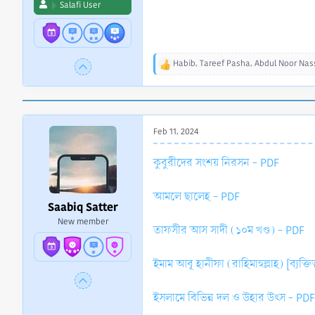
Salafi User
Habib
,
Tareef Pasha
,
Abdul Noor Nass
R
e
a
c
t
Feb 11, 2024
i
o
n
কুবুরীদের সংশয় নিরসন - PDF
s
:
আমলে ছালেহ - PDF
Saabiq Satter
New member
তাফসীর আস সাদী (১০ম খণ্ড) - PDF
ইমাম আবূ হানীফা (রাহিমাহুল্লাহ) [ব্যক্ত
ইসলামে বিভিন্ন দল ও উহার উৎস - PDF