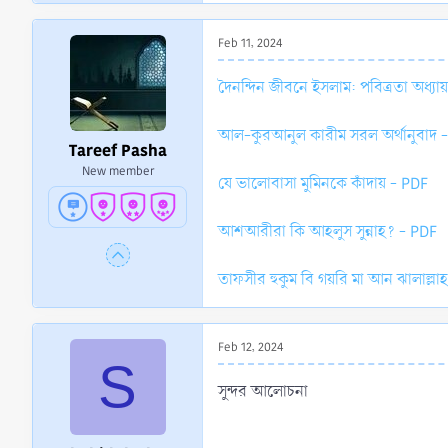
Feb 11, 2024
দৈনন্দিন জীবনে ইসলাম: পবিত্রতা অধ্যায
আল-কুরআনুল কারীম সরল অর্থানুবাদ 
Tareef Pasha
New member
যে ভালোবাসা মুমিনকে কাঁদায় - PDF
আশআরীরা কি আহলুস সুন্নাহ? - PDF
তাফসীর হুকুম বি গয়রি মা আন‌ ঝালাল্
Feb 12, 2024
S
সুন্দর আলোচনা