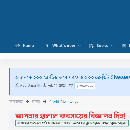
Home
What's new
Books
৫ জনকে ১০০ ক্রেডিট করে সর্বমোট ৫০০ ক্রেডিট Giveaw
T
S
T
Abu Umar
Feb 11, 2024
giveaways
h
t
a
r
a
g
e
r
s
কমিউনিটি
হাদিয়া
Credit Giveaways
a
t
d
d
s
a
t
t
a
e