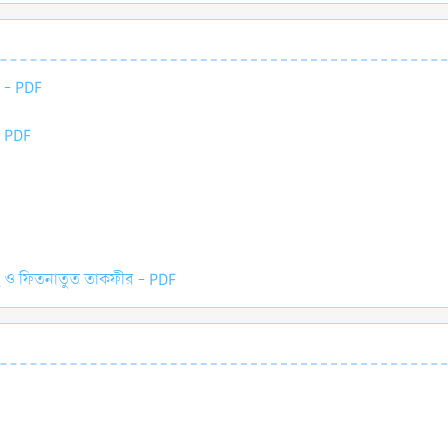
় - PDF
- PDF
লাহ ও ফিতনাতুত তাকফীর - PDF