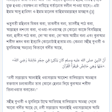
মুক্ত হওয়া (যতক্ষণ না দায়িত্বে বর্তানোর দলীল পাওয়া যাবে)। এটা
ইমাম আবু হানিফা ও ইমাম মালেক রাহিমাহুমাল্লাহর মাযহাব।[3]
ঋতুবতী মহিলার যিকর করা, তাকবীর বলা, তাসবীহ পাঠ করা,
আল্লাহর প্রশংসা করা, খাওয়া-দাওয়াসহ যে কোনো কাজে বিসমিল্লাহ
বলা, হাদীস পাঠ করা, দো‘আ করা, দো‘আয় আমীন বলা এবং কুরআন
শরীফ শ্রবণ করা ইত্যাদি কোনোটাই হারাম নয়। কেননা সহীহ বুখারী ও
মুসলিমসহ অন্যান্য কিতাবে বর্ণিত আছে,
«أنَّ النَّبِيَّ صلى الله عليه وسلم كَانَ يَتَّكِئُ فِيْ حِجْرِ عَائِشَةَ رَضِيَ اللهُ
عَنْهَا وَهِيَ حَائِضٌ فَيَقْرَأُ الْقُرْآنَ».​
“নবী সাল্লাল্লাহু আলাইহি ওয়াসাল্লাম আয়েশা রাদিয়াল্লাহু আনহার
রক্তস্রাব চলাকালীন তার কোলে হেলান দিয়ে কুরআন শরীফ
তিলাওয়াত করতেন।”
সহীহ বুখারী ও মুসলিমে উম্মে আতিয়াহ রাদিয়াল্লাহু আনহা থেকে
আরো বর্ণিত আছে যে, নবী সাল্লাল্লাহু আলাইহি ওয়াসাল্লামকে আমি