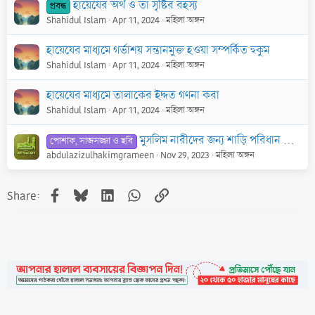
হায়েযের অর্থ ও তা সৃষ্টির রহস্য
প্রবন্ধ
Shahidul Islam
Apr 11, 2024
মহিলা অঙ্গন
হায়েযের মাধ্যমে গর্ভাশয় সন্তানমুক্ত হওয়া সম্পর্কিত হুকুম
Shahidul Islam
Apr 11, 2024
মহিলা অঙ্গন
হায়েযের মাধ্যমে তালাকের ইদ্দত গণনা করা
Shahidul Islam
Apr 11, 2024
মহিলা অঙ্গন
মুসলিম নারীদের জন্য শাড়ি পরিধান করার বিধান কি? শাড়ি পরিধান করা কি হারাম? বিস্তারিত যানতে চাই।
পোশাক, সাজসজ্জা ও ছবি
abdulazizulhakimgrameen
Nov 29, 2023
মহিলা অঙ্গন
Facebook
Bluesky
LinkedIn
WhatsApp
Link
Share: