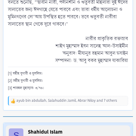
বলতে শুনেছি, “স্বাধীন নারী, পর্দানশীন ও ঋতুবতী মহিলারা দুই ঈদের
সালাতের জন্য ঈদগাহে যেতে পারবে এবং তারা ধর্মীয় আলোচনা ও
মুমিনগণের দো‘আয় উপস্থিত হতে পারবে। তবে ঋতুবতী নারীরা
সালাতের স্থান থেকে দূরে থাকবে।”
নারীর প্রাকৃতিক রক্তস্রাব
শাইখ মুহাম্মাদ ইবন সালেহ আল-উসাইমীন
অনুবাদ: মীযানুর রহমান আবুল হুসাইন
সম্পাদনা: ড. আবু বকর মুহাম্মাদ যাকারিয়া​
[1] সহীহ বুখারী ও মুসলিম।
[2] সহীহ বুখারী ও মুসলিম।
[3] শারহুল মুহায্যাব: ৩/৭০।
ayub bin abdullah
,
Salahuddin Jamil
,
Abrar Niloy
and 7 others
R
e
a
c
t
i
Shahidul Islam
S
o