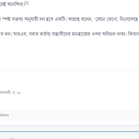
[1]
িয়েই আনন্দিত।
পষ্ট বক্তব্য অনুযায়ী দল হবে একটি। আল্লাহ বলেন, ‘জেনে রেখো, নিঃসন্দেহ
আল্লাহর দল হচ্ছে, রাসূলুল্লাহ ﷺ-এর দল। অতএব, সবার কর্তব্য সাহাবীদের মানহাজের ওপর অবিচল থাকা
আলবানী, পৃ. ১৫
thers