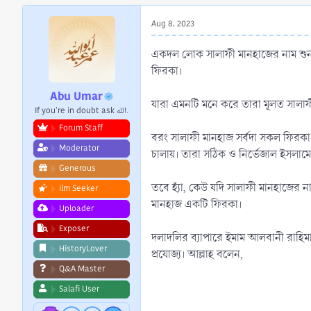
r
t
Aug 8, 2023
e
r
একদল লোক সালাফী মানহাজের নাম শু
ফিরকা।
Abu Umar
যারা এমনটি মনে করে তারা মূলত সাল
If you're in doubt ask الله.
Forum Staff
বরং সালাফী মানহাজ সর্বদা সকল ফিরকা 
Moderator
চালায়। তারা সঠিক ও নির্ভেজাল ইসলাম
Generous
তবে হ্যাঁ, কেউ যদি সালাফী মানহাজের ন
ilm Seeker
মানহাজ একটি ফিরকা।
Uploader
Exposer
দলাদলির ব্যাপারে ইমাম আলবানী রাহিমাহ
HistoryLover
প্রযোজ্য। আল্লাহ বলেন,
Q&A Master
Salafi User