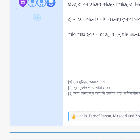
প্রত্যেক দল তাদের কাছে যা আছে তা ন
ইসলামে কোনো দলাদলি নেই। কুরআনের স্
আর 
[1] সূরা মুমিনুন, আয়াত: ৫৩
[2] সূরা মুজাদালাহ, আয়াত: ২২
[3] আল-মানহাজুল সালাফী ইনদাশ শাইখ নাসিরুদ্দীন 
Habib
,
Tareef Pasha
,
Masood
and 7 o
R
e
a
c