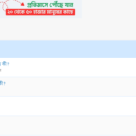
য কী?
ন
কী?