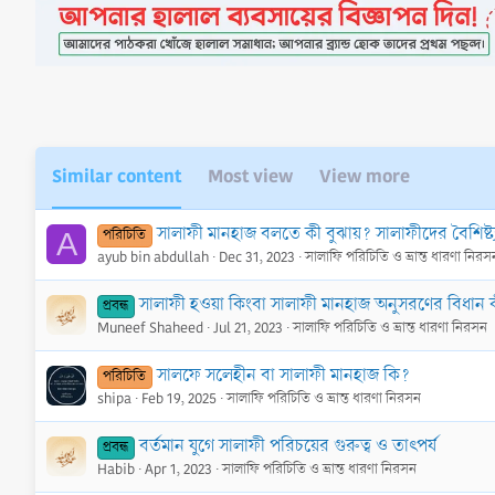
t
i
o
n
s
:
Similar content
Most view
View more
সালাফী মানহাজ বলতে কী বুঝায়? সালাফীদের বৈশিষ্ট্
পরিচিতি
A
ayub bin abdullah
Dec 31, 2023
সালাফি পরিচিতি ও ভ্রান্ত ধারণা নিরস
সালাফী হওয়া কিংবা সালাফী মানহাজ অনুসরণের বিধান 
প্রবন্ধ
Muneef Shaheed
Jul 21, 2023
সালাফি পরিচিতি ও ভ্রান্ত ধারণা নিরসন
সালফে সলেহীন বা সালাফী মানহাজ কি?
পরিচিতি
shipa
Feb 19, 2025
সালাফি পরিচিতি ও ভ্রান্ত ধারণা নিরসন
বর্তমান যুগে সালাফী পরিচয়ের গুরুত্ব ও তাৎপর্য
প্রবন্ধ
Habib
Apr 1, 2023
সালাফি পরিচিতি ও ভ্রান্ত ধারণা নিরসন