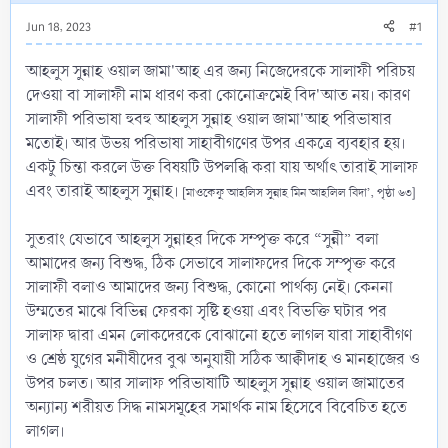
Jun 18, 2023
#1
আহলুস সুন্নাহ ওয়াল জামা'আহ এর জন্য নিজেদেরকে সালাফী পরিচয়
দেওয়া বা সালাফী নাম ধারণ করা কোনোক্রমেই বিদ'আত নয়। কারণ
সালাফী পরিভাষা হুবহু আহলুস সুন্নাহ ওয়াল জামা'আহ পরিভাষার
মতোই। আর উভয় পরিভাষা সাহাবীগণের উপর একত্রে ব্যবহার হয়।
একটু চিন্তা করলে উক্ত বিষয়টি উপলব্ধি করা যায় অর্থাৎ তারাই সালাফ
এবং তারাই আহলুস সুন্নাহ।
[মাওকেফু আহলিস সুন্নাহ মিন আহলিল বিদা’, পৃষ্ঠা ৬৩]
সুতরাং যেভাবে আহলুস সুন্নাহর দিকে সম্পৃক্ত করে “সুন্নী” বলা
আমাদের জন্য বিশুদ্ধ, ঠিক সেভাবে সালাফদের দিকে সম্পৃক্ত করে
সালাফী বলাও আমাদের জন্য বিশুদ্ধ, কোনো পার্থক্য নেই। কেননা
উম্মতের মাঝে বিভিন্ন ফেরকা সৃষ্টি হওয়া এবং বিভক্তি ঘটার পর
সালাফ দ্বারা এমন লোকদেরকে বোঝানো হতে লাগল যারা সাহাবীগণ
ও শ্রেষ্ঠ যুগের মনীষীদের বুঝ অনুযায়ী সঠিক আক্বীদাহ ও মানহাজের ও
উপর চলত। আর সালাফ পরিভাষাটি আহলুস সুন্নাহ ওয়াল জামাতের
অন্যান্য শরীয়ত সিদ্ধ নামসমূহের সমার্থক নাম হিসেবে বিবেচিত হতে
লাগল।