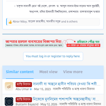
- 'প্রকৃত সালাফী হোন' বই থেকে; লেখক: ড. আব্দুস সালাম ইবন সালেম আস সুহাইমী,
অধ্যাপক, মদিনা ইসলামী বিশ্ববিদ্যালয়; প্রকাশনায়: মাকতাবাতুশ শুব্বান
Abrar Niloy
,
তারেক জাহাঙ্গীর
,
আনভীর সবুজ
and 6 others
R
e
a
c
t
i
o
n
You must log in or register to reply here.
s
:
Similar content
Most view
View more
সালাফী বা আহলে হাদীস পরিচয় দেওয়া কি শরীয়ত-বিরোধী?
ভ্রান্তি নিরসন
Abu Umar
Mar 15, 2023
সালাফি পরিচিতি ও ভ্রান্ত ধারণা নিরসন
নিজেকে মুসলিমের পাশাপাশি আহলেহাদীছ/ সালাফি পরিচয় দেওয়া যাবে কি ?
ভ্রান্তি নিরসন
Bustami Bayazid
May 12, 2026
সালাফি পরিচিতি ও ভ্রান্ত ধারণা নিরসন