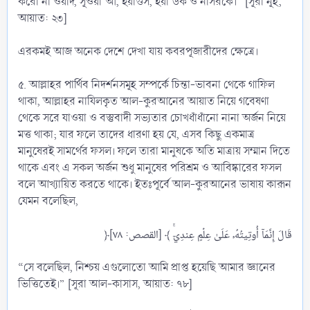
করো না ওয়াদ, সূওয়া‘আ, ইয়াগুস, ইয়া‘উক ও নাসরকে।” [সূরা নূহ,
আয়াত: ২৩]
এরকমই আজ অনেক দেশে দেখা যায় কবরপূজারীদের ক্ষেত্রে।
৫. আল্লাহর পার্থিব নিদর্শনসমূহ সম্পর্কে চিন্তা-ভাবনা থেকে গাফিল
থাকা, আল্লাহর নাযিলকৃত আল-কুরআনের আয়াত নিয়ে গবেষণা
থেকে সরে যাওয়া ও বস্তুবাদী সভ্যতার চোখধাঁধাঁনো নানা অর্জন নিয়ে
মত্ত থাকা; যার ফলে তাদের ধারণা হয় যে, এসব কিছু একমাত্র
মানুষেরই সামর্থের ফসল। ফলে তারা মানুষকে অতি মাত্রায় সম্মান দিতে
থাকে এবং এ সকল অর্জন শুধু মানুষের পরিশ্রম ও আবিষ্কারের ফসল
বলে আখ্যায়িত করতে থাকে। ইতঃপূর্বে আল-কুরআনের ভাষায় কারূন
যেমন বলেছিল,
“সে বলেছিল, নিশ্চয় এগুলোতো আমি প্রাপ্ত হয়েছি আমার জ্ঞানের
ভিত্তিতেই।” [সূরা আল-কাসাস, আয়াত: ৭৮]