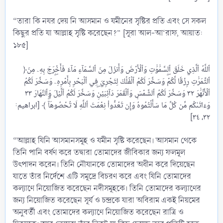
“তারা কি নযর দেয় নি আসমান ও যমীনের সৃষ্টির প্রতি এবং সে সকল
কিছুর প্রতি যা আল্লাহ সৃষ্টি করেছেন?” [সূরা আল-আ‘রাফ, আয়াত:
১৮৫]
﴿ٱللَّهُ ٱلَّذِي خَلَقَ ٱلسَّمَٰوَٰتِ وَٱلۡأَرۡضَ وَأَنزَلَ مِنَ ٱلسَّمَآءِ مَآءٗ فَأَخۡرَجَ بِهِۦ مِنَ
ٱلثَّمَرَٰتِ رِزۡقٗا لَّكُمۡۖ وَسَخَّرَ لَكُمُ ٱلۡفُلۡكَ لِتَجۡرِيَ فِي ٱلۡبَحۡرِ بِأَمۡرِهِۦۖ وَسَخَّرَ لَكُمُ
ٱلۡأَنۡهَٰرَ ٣٢ وَسَخَّرَ لَكُمُ ٱلشَّمۡسَ وَٱلۡقَمَرَ دَآئِبَيۡنِۖ وَسَخَّرَ لَكُمُ ٱلَّيۡلَ وَٱلنَّهَارَ ٣٣
وَءَاتَىٰكُم مِّن كُلِّ مَا سَأَلۡتُمُوهُۚ وَإِن تَعُدُّواْ نِعۡمَتَ ٱللَّهِ لَا تُحۡصُوهَآۗ ﴾ [ابراهيم:
“আল্লাহ যিনি আসমানসমূহ ও যমীন সৃষ্টি করেছেন। আসমান থেকে
তিনি পানি বর্ষণ করে তদ্বারা তোমাদের জীবিকার জন্য ফলমূল
উৎপাদন করেন। তিনি নৌযানকে তোমাদের অধীন করে দিয়েছেন
যাতে তাঁর নির্দেশে এটি সমূদ্রে বিচরণ করে এবং যিনি তোমাদের
কল্যাণে নিয়োজিত করেছেন নদীসমূহকে। তিনি তোমাদের কল্যাণের
জন্য নিয়োজিত করেছেন সূর্য ও চন্দ্রকে যারা অবিরাম একই নিয়মের
অনুবর্তী এবং তোমাদের কল্যাণে নিয়োজিত করেছেন রাত্রি ও