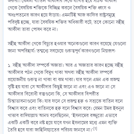
জরুরী। কেননা বাতিল আকীদার দিকে ধাবিত হয়ে সঠিক আকীদা
থেকে বৈষয়িক শক্তিকে বিচ্ছিন্ন করলে বৈষয়িক শক্তি ধ্বংস ও
অধঃপতনের কারণ হয়ে দাঁড়ায়। এমনটিই আজ কাফির রাষ্ট্রসমূহে
পরিদৃষ্ট হচ্ছে, যারা বৈষয়িক শক্তির অধিকারী বটে, তবে কোনো সহীহ
আকীদা তারা পোষণ করে না।
সহীহ আকীদা থেকে বিচ্যুত হওয়ার অনেকগুলো কারণ রয়েছে যেগুলো
জানা অপরিহার্য। তন্মধ্যে সবচেয়ে গুরুত্বপূর্ণ কারণগুলো নিম্নরূপ:
১. সহীহ আকীদা সম্পর্কে অজ্ঞতা। আর এ অজ্ঞতার কারণ হচ্ছে সহীহ
আকীদার পঠন থেকে বিমুখ থাকা অথবা সহীহ আকীদা সম্পর্কে
প্রয়োজনীয় গুরুত্ব না থাকা বা কম থাকা। যার ফলে এমন এক প্রজন্ম
সৃষ্টি হয় যারা সে আকীদার কিছুই জানে না এবং এও জানে না সে
আকীদার বিরোধী বস্তুগুলো কি, সে আকীদার বিপরীত
চিন্তাভাবনাগুলো কি। যার ফলে সে প্রজন্ম হক্ব ও সত্যকে বাতিল বলে
বিশ্বাস করে এবং বাতিলকে হক্ব বলে বিশ্বাস করে। যেমন উমর ইবনুল
খাত্তাব রাদিয়াল্লাহু আনহু বলেছিলেন, ‘ইসলামের রজ্জুতো এভাবে
একটি একটি করে নষ্ট হয়ে যাবে যখন ইসলামের মধ্যে এমন ব্যক্তি
[1]
তৈরি হবে যারা জাহিলিয়্যাতের পরিচয় জানবে না।’