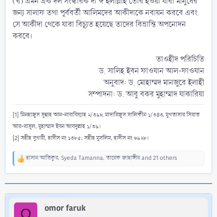
(ঘ) এমন এক দল সংস্কারক দা‘ঈ ইলাল্লাহ তৈরি হওয়া যারা মানুষের
জন্য সালাফ তথা পূর্ববর্তী আলিমদের আকীদাকে নবায়ন করবে এবং
সে আকীদা থেকে যারা বিচ্যূত হয়েছে তাদের বিভ্রান্তি অপনোদন
করবে।
তাওহীদ পরিচিতি
ড. সালিহ ইবন ফাওযান আল-ফাওযান
অনুবাদ: ড. মোহাম্মদ মানজুরে ইলাহী
সম্পাদনা: ড. আবু বকর মুহাম্মাদ যাকারিয়া​
[1] মিনহাজুস সুন্নাহ আন-নাবাবিয়্যাহ ২/৩৯৮, মাদারিজুস সালিকীন ১/৩৪৩, মুখতাসার সিরাত
আর-রাসূল, মুহাম্মাদ ইবন আবদুল্লাহ ১/৩৯।
[2] সহীহ বুখারী, হাদীস নং ১৩৮৫; সহীহ মুসলিম, হাদীস নং ৬৯২৮।
হাসান আতিকুর
,
Syeda Tamanna
,
তারেক জাহাঙ্গীর
and 21 others
R
e
a
c
t
i
omor faruk
O
o