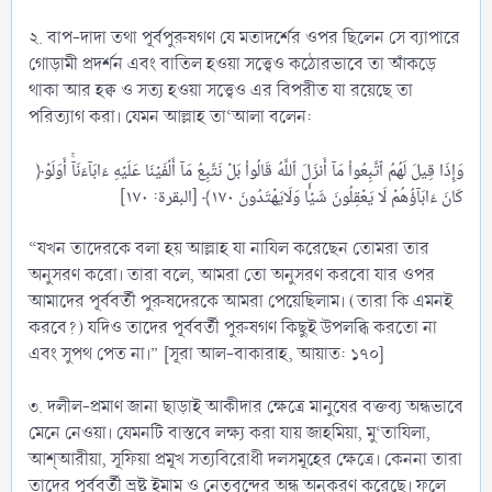
২. বাপ-দাদা তথা পূর্বপুরুষগণ যে মতাদর্শের ওপর ছিলেন সে ব্যাপারে
গোড়ামী প্রদর্শন এবং বাতিল হওয়া সত্ত্বেও কঠোরভাবে তা আঁকড়ে
থাকা আর হক্ব ও সত্য হওয়া সত্ত্বেও এর বিপরীত যা রয়েছে তা
পরিত্যাগ করা। যেমন আল্লাহ তা‘আলা বলেন:
﴿وَإِذَا قِيلَ لَهُمُ ٱتَّبِعُواْ مَآ أَنزَلَ ٱللَّهُ قَالُواْ بَلۡ نَتَّبِعُ مَآ أَلۡفَيۡنَا عَلَيۡهِ ءَابَآءَنَآۚ أَوَلَوۡ
“যখন তাদেরকে বলা হয় আল্লাহ যা নাযিল করেছেন তোমরা তার
অনুসরণ করো। তারা বলে, আমরা তো অনুসরণ করবো যার ওপর
আমাদের পূর্ববর্তী পুরুষদেরকে আমরা পেয়েছিলাম। (তারা কি এমনই
করবে?) যদিও তাদের পূর্ববর্তী পুরুষগণ কিছুই উপলব্ধি করতো না
এবং সুপথ পেত না।” [সূরা আল-বাকারাহ, আয়াত: ১৭০]
৩. দলীল-প্রমাণ জানা ছাড়াই আকীদার ক্ষেত্রে মানুষের বক্তব্য অন্ধভাবে
মেনে নেওয়া। যেমনটি বাস্তবে লক্ষ্য করা যায় জাহমিয়া, মু‘তাযিলা,
আশ্আরীয়া, সূফিয়া প্রমূখ সত্যবিরোধী দলসমূহের ক্ষেত্রে। কেননা তারা
তাদের পূর্ববর্তী ভ্রষ্ট ইমাম ও নেতৃবৃন্দের অন্ধ অনুকরণ করেছে। ফলে