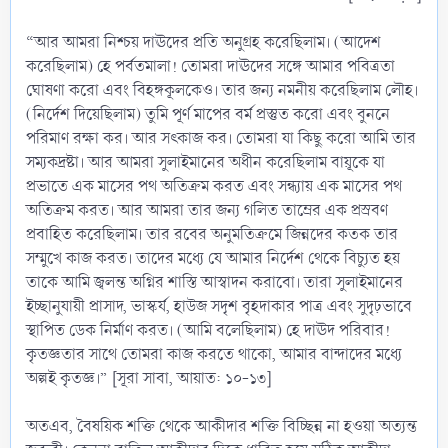
“আর আমরা নিশ্চয় দাঊদের প্রতি অনুগ্রহ করেছিলাম। (আদেশ
করেছিলাম) হে পর্বতমালা! তোমরা দাঊদের সঙ্গে আমার পবিত্রতা
ঘোষণা করো এবং বিহঙ্গকূলকেও। তার জন্য নমনীয় করেছিলাম লৌহ।
(নির্দেশ দিয়েছিলাম) তুমি পূর্ণ মাপের বর্ম প্রস্তুত করো এবং বুননে
পরিমাণ রক্ষা কর। আর সৎকাজ কর। তোমরা যা কিছু করো আমি তার
সম্যকদ্রষ্টা। আর আমরা সুলাইমানের অধীন করেছিলাম বায়ূকে যা
প্রভাতে এক মাসের পথ অতিক্রম করত এবং সন্ধ্যায় এক মাসের পথ
অতিক্রম করত। আর আমরা তার জন্য গলিত তাম্রের এক প্রস্রবণ
প্রবাহিত করেছিলাম। তার রবের অনুমতিক্রমে জিন্নদের কতক তার
সম্মুখে কাজ করত। তাদের মধ্যে যে আমার নির্দেশ থেকে বিচ্যুত হয়
তাকে আমি জ্বলন্ত অগ্নির শাস্তি আস্বাদন করাবো। তারা সুলাইমানের
ইচ্ছানুযায়ী প্রাসাদ, ভাস্কর্য, হাউজ সদৃশ বৃহদাকার পাত্র এবং সুদৃঢ়ভাবে
স্থাপিত ডেক নির্মাণ করত। (আমি বলেছিলাম) হে দাঊদ পরিবার!
কৃতজ্ঞতার সাথে তোমরা কাজ করতে থাকো, আমার বান্দাদের মধ্যে
অল্পই কৃতজ্ঞ।” [সূরা সাবা, আয়াত: ১০-১৩]
অতএব, বৈষয়িক শক্তি থেকে আকীদার শক্তি বিচ্ছিন্ন না হওয়া অত্যন্ত