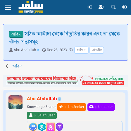
সঠিক আকীদা থেকে বিচ্যুতির কারণ এবং তা থেকে
আকিদা
বাঁচার পন্থাসমূহ
T
S
T
Abu Abdullah
Dec 25, 2023
আকিদা
তাওহীদ
h
t
a
r
a
g
e
r
s
আকিদা
a
t
d
d
s
a
t
t
a
e
Abu Abdullah
r
t
Knowledge Sharer
ilm Seeker
Uploader
e
Salafi User
r