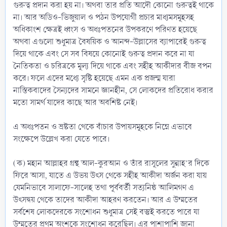
গুরুত্ব প্রদান করা হয় না। অথবা তার প্রতি আদৌ কোনো গুরুত্বই থাকে
না। আর অডিও-ভিজুয়াল ও পঠন উপযোগী প্রচার মাধ্যমসমূহসহ
অধিকাংশ ক্ষেত্রই ধ্বংস ও অধঃপতনের উপকরণে পরিণত হয়েছে
অথবা এগুলো শুধুমাত্র বৈষয়িক ও আনন্দ-উল্লাসের ব্যাপারেই গুরুত্ব
দিয়ে থাকে এবং সে সব বিষয়ে কোনোই গুরুত্ব প্রদান করে না যা
নৈতিকতা ও চরিত্রকে মূল্য দিয়ে থাকে এবং সহীহ আকীদার বীজ বপন
করে। ফলে এদের মধ্যে সৃষ্টি হয়েছে এমন এক প্রজন্ম যারা
নাস্তিকবাদের সৈন্যদের সামনে জ্ঞানহীন, সে লোকদের প্রতিরোধ করার
মতো সামর্থ যাদের কাছে আর অবশিষ্ট নেই।
এ অধঃপতন ও ভ্রষ্টতা থেকে বাঁচার উপায়সমূহকে নিম্নে এভাবে
সংক্ষেপে উল্লেখ করা যেতে পারে।
(ক) মহান আল্লাহর গ্রন্থ আল-কুরআন ও তাঁর রাসূলের সুন্নাহ’র দিকে
ফিরে আসা, যাতে এ উভয় উৎস থেকে সহীহ আকীদা অর্জন করা যায়
যেমনিভাবে সালাফে-সালেহ তথা পূর্ববর্তী সত্যনিষ্ঠ আলিমগণ এ
উৎসদ্বয় থেকে তাদের আকীদা আহরণ করতেন। আর এ উম্মতের
সর্বশেষ লোকদেরকে সংশোধন শুধুমাত্র সেই বস্তুই করতে পারে যা
উম্মতের প্রথম অংশকে সংশোধন করেছিল। এর পাশাপাশি জানা