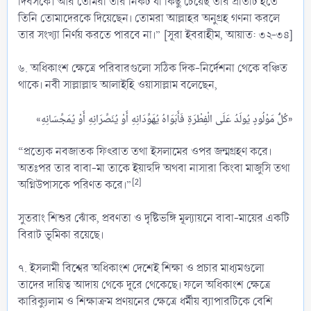
দিবসকে। আর তোমরা তাঁর নিকট যা কিছু চেয়েছ তার প্রতিটি হতে
তিনি তোমাদেরকে দিয়েছেন। তোমরা আল্লাহর অনুগ্রহ গণনা করলে
তার সংখ্যা নির্ণয় করতে পারবে না।” [সূরা ইবরাহীম, আয়াত: ৩২-৩৪]
৬. অধিকাংশ ক্ষেত্রে পরিবারগুলো সঠিক দিক-নির্দেশনা থেকে বঞ্চিত
থাকে। নবী সাল্লাল্লাহু আলাইহি ওয়াসাল্লাম বলেছেন,
«كُلُّ مَوْلُودٍ يُولَدُ عَلَى الْفِطْرَةِ فَأَبَوَاهُ يُهَوِّدَانِهِ أَوْ يُنَصِّرَانِهِ أَوْ يُمَجِّسَانِهِ»​
“প্রত্যেক নবজাতক ফিৎরাত তথা ইসলামের ওপর জন্মগ্রহণ করে।
অতঃপর তার বাবা-মা তাকে ইয়াহুদি অথবা নাসারা কিংবা মাজুসি তথা
[2]
অগ্নিউপাসকে পরিণত করে।”
সুতরাং শিশুর ঝোঁক, প্রবণতা ও দৃষ্টিভঙ্গি মূল্যায়নে বাবা-মায়ের একটি
বিরাট ভূমিকা রয়েছে।
৭. ইসলামী বিশ্বের অধিকাংশ দেশেই শিক্ষা ও প্রচার মাধ্যমগুলো
তাদের দায়িত্ব আদায় থেকে দূরে থেকেছে। ফলে অধিকাংশ ক্ষেত্রে
কারিক্যুলাম ও শিক্ষাক্রম প্রণয়নের ক্ষেত্রে ধর্মীয় ব্যাপারটিকে বেশি