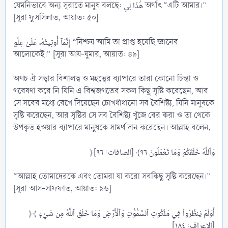
যেমনিভাবে অন্য সূরাতে মানুষ বলছে: هَٰذَا لِي অর্থাৎ “এটি আমার।”
[সূরা ফুসসিলাত, আয়াত: ৫০]
إِنَّمَآ أُوتِيتُهُۥ عَلَىٰ عِلۡمٍ “নিশ্চয় আমি তা প্রাপ্ত হয়েছি জ্ঞানের
আলোকেই।” [সূরা আয-যুমার, আয়াত: ৪৯]
অথচ ঐ সত্ত্বার বিশালত্ব ও মহত্ত্বের ব্যাপারে তারা কোনো চিন্তা ও
গবেষণা করে নি যিনি এ বিশ্বজগতের সকল কিছু সৃষ্টি করেছেন, আর
সে সবের মধ্যে রেখে দিয়েছেন চোখধাঁধানো সব বৈশিষ্ট্য, যিনি মানুষকে
সৃষ্টি করেছেন, আর সৃষ্টির সে সব বৈশিষ্ট্য খুঁজে বের করা ও তা থেকে
উপকৃত হওয়ার ব্যাপারে মানুষকে সামর্থ দান করেছেন। আল্লাহ বলেন,
“আল্লাহ তোমাদেরকে এবং তোমরা যা করো সবকিছু সৃষ্টি করেছেন।”
[সূরা আস-সাফফাত, আয়াত: ৯৬]
﴿أَوَلَمۡ يَنظُرُواْ فِي مَلَكُوتِ ٱلسَّمَٰوَٰتِ وَٱلۡأَرۡضِ وَمَا خَلَقَ ٱللَّهُ مِن شَيۡءٖ ﴾