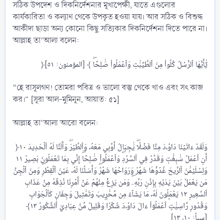
সঠিক উপদেশ ও দিকনির্দেশনার মূখাপেক্ষী, যাতে এগুলোর
কার্যকারিতা ও কল্যাণ থেকে উপকৃত হওয়া যায়। আর সঠিক ও বিশুদ্ধ
আকীদা ছাড়া অন্য কোনো কিছু সত্যিকার দিকনির্দেশনা দিতে পারে না।
আল্লাহ তা‘আলা বলেন:
“হে রাসূলগণ! তোমরা পবিত্র ও ভালো বস্তু থেকে খাও এবং সৎ কাজ
কর।” [সূরা আল-মুমিনূন, আয়াত: ৫১]
আল্লাহ তা‘আলা আরো বলেন:
﴿وَلَقَدۡ ءَاتَيۡنَا دَاوُۥدَ مِنَّا فَضۡلٗاۖ يَٰجِبَالُ أَوِّبِي مَعَهُۥ وَٱلطَّيۡرَۖ وَأَلَنَّا لَهُ ٱلۡحَدِيدَ ١٠
أَنِ ٱعۡمَلۡ سَٰبِغَٰتٖ وَقَدِّرۡ فِي ٱلسَّرۡدِۖ وَٱعۡمَلُواْ صَٰلِحًاۖ إِنِّي بِمَا تَعۡمَلُونَ بَصِيرٞ ١١
وَلِسُلَيۡمَٰنَ ٱلرِّيحَ غُدُوُّهَا شَهۡرٞ وَرَوَاحُهَا شَهۡرٞۖ وَأَسَلۡنَا لَهُۥ عَيۡنَ ٱلۡقِطۡرِۖ وَمِنَ ٱلۡجِنِّ
مَن يَعۡمَلُ بَيۡنَ يَدَيۡهِ بِإِذۡنِ رَبِّهِۦۖ وَمَن يَزِغۡ مِنۡهُمۡ عَنۡ أَمۡرِنَا نُذِقۡهُ مِنۡ عَذَابِ
ٱلسَّعِيرِ ١٢ يَعۡمَلُونَ لَهُۥ مَا يَشَآءُ مِن مَّحَٰرِيبَ وَتَمَٰثِيلَ وَجِفَانٖ كَٱلۡجَوَابِ
وَقُدُورٖ رَّاسِيَٰتٍۚ ٱعۡمَلُوٓاْ ءَالَ دَاوُۥدَ شُكۡرٗاۚ وَقَلِيلٞ مِّنۡ عِبَادِيَ ٱلشَّكُورُ ١٣﴾