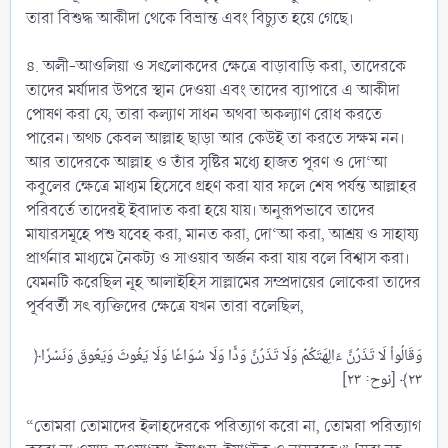
তারা বিশুদ্ধ আকীদা থেকে বিভ্রান্ত এবং বিচ্যুত হয়ে গেছে।
৪. অলী-আওলিয়া ও সৎলোকদের ক্ষেত্রে বাড়াবাড়ি করা, তাদেরকে
তাদের মর্যাদার উপরে স্থান দেওয়া এবং তাদের ব্যাপারে এ আকীদা
পোষণ করা যে, তারা কল্যাণ সাধন অথবা অকল্যাণ রোধ করতে
পারেন। অথচ কেবল আল্লাহ ছাড়া আর কেউই তা করতে সক্ষম নন।
আর তাদেরকে আল্লাহ ও তাঁর সৃষ্টির মধ্যে হাজত পূরণ ও দো‘আ
কবুলের ক্ষেত্রে মাধ্যম হিসেবে গ্রহণ করা যার ফলে শেষ পর্যন্ত আল্লাহর
পরিবর্তে তাদেরই ইবাদাত করা হয়ে যায়। অনুরূপভাবে তাদের
মাযারসমূহে পশু যবেহ করা, মানত করা, দো‘আ করা, আশ্রয় ও সাহায্য
প্রার্থনার মাধ্যমে নৈকট্য ও সাওয়াব অর্জন করা যায় বলে বিশ্বাস করা।
যেমনটি করেছিল নূহ আলাইহিস সাল্লামের সম্প্রদায়ের লোকেরা তাদের
পূর্ববর্তী সৎ ব্যক্তিদের ক্ষেত্রে যখন তারা বলেছিল,
﴿وَقَالُواْ لَا تَذَرُنَّ ءَالِهَتَكُمۡ وَلَا تَذَرُنَّ وَدّٗا وَلَا سُوَاعٗا وَلَا يَغُوثَ وَيَعُوقَ وَنَسۡرٗا
“তোমরা তোমাদের ইলাহদেরকে পরিত্যাগ করো না, তোমরা পরিত্যাগ