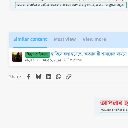
o
n
s
:
Similar content
Most view
View more
হাদিসে বলা হয়েছে, অত্যাচারী শাসকের সামনে হক
জিহাদ ও হিজরত
মাসুদ সৈয়দ
Aug 5, 2024
দ্বীনি প্রশ্নোত্তর
Facebook
Bluesky
LinkedIn
WhatsApp
Link
Share: