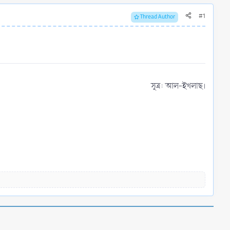
#1
Thread Author
সূত্র: আল-ইখলাছ।​