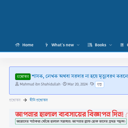
Home
What's new
Books
শাসক, লেখক অথবা সরদার না হয়ে মৃত্যুবরণ করলে
প্রশ্নোত্তর
T
S
T
Mahmud ibn Shahidullah
Mar 20, 2024
মৃত্যু
h
t
a
r
a
g
e
r
s
প্রশ্নোত্তর
দ্বীনি প্রশ্নোত্তর
a
t
d
d
s
a
t
t
a
e