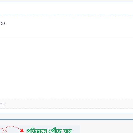
৩৩)।
ers