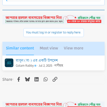
e
a
c
t
i
o
n
You must log in or register to reply here.
s
:
Similar content
Most view
View more
রাসূল (সা:) এর একটি উপদেশ
Golam Rabby
Jul 2, 2025
নাসীহাহ
Facebook
Bluesky
LinkedIn
WhatsApp
Link
Share: