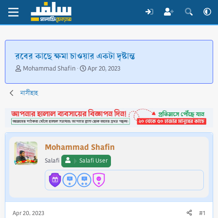
রবের কাছে ক্ষমা চাওয়ার একটা দৃষ্টান্ত
T
S
Mohammad Shafin
Apr 20, 2023
h
t
r
a
নাসীহাহ
e
r
a
t
d
d
s
a
t
t
a
e
Mohammad Shafin
r
t
Salafi
Salafi User
e
r
Apr 20, 2023
#1