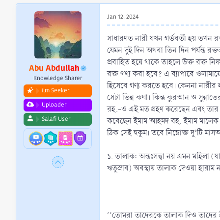
r
t
Jan 12, 2024
e
r
সাধারণত নারী যখন গর্ভবতী হয় তখন রক্তস্
যেমন দুই দিন অথবা তিন দিন পর্যন্ত রক্
প্রবাহিত হয়ে থাকে তাহলে উক্ত রক্ত নি
Abu Abdullah
রক্ত গণ্য করা হবে? এ ব্যাপারে ওলামায়
Knowledge Sharer
হিসেবে গণ্য করতে হবে। কেননা নারীর লজ
ilm Seeker
সেটা ভিন্ন কথা। কিন্তু কুরআন ও সুন্ন
Uploader
রহ.-ও এই মত গ্রহণ করেছেন এবং তার ল
Salafi User
করেছেন ইমাম আহমদ রহ. ইমাম মালেক ও 
ঠিক সেই হুকুম। তবে নিম্নোক্ত দু‘টি মা
১. তালাক: অন্তঃসত্ত্বা নয় এমন মহিলা (য
ঋতুস্রাব) অবস্থায় তালাক দেওয়া হারাম
‘‘তোমরা তাদেরকে তালাক দিও তাদের ইদ