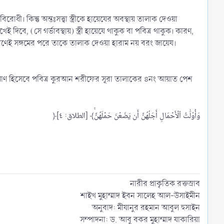
ী। কিন্তু অন্তঃসত্ত্বা স্ত্রীকে হায়েযের অবস্থায় তালাক দেওয়া
 দিবে, (সে গর্ভাবস্থায়) স্ত্রী হায়েযে থাকুক বা পবিত্র থাকুক। কারণ,
ারণেই সঙ্গমের পরে তাকে তালাক দেওয়া হারাম নয় বরং জায়েয।
মান। প্রমাণ হিসেবে পবিত্র কুরআন শরীফের সূরা তালাকের ৪নং আয়াত পেশ
নারীর প্রাকৃতিক রক্তস্রাব
শাইখ মুহাম্মাদ ইবন সালেহ আল-উসাইমীন
অনুবাদ: মীযানুর রহমান আবুল হুসাইন
সম্পাদনা: ড. আবু বকর মুহাম্মাদ যাকারিয়া​