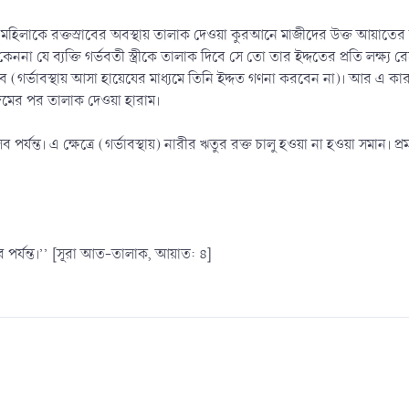
ন মহিলাকে রক্তস্রাবের অবস্থায় তালাক দেওয়া কুরআনে মাজীদের উক্ত আয়াতের বিরোধ
যে ব্যক্তি গর্ভবতী স্ত্রীকে তালাক দিবে সে তো তার ইদ্দতের প্রতি লক্ষ্য রেখেই
বে (গর্ভাবস্থায় আসা হায়েযের মাধ্যমে তিনি ইদ্দত গণনা করবেন না)। আর এ ক
ঙ্গমের পর তালাক দেওয়া হারাম।
রসব পর্যন্ত। এ ক্ষেত্রে (গর্ভাবস্থায়) নারীর ঋতুর রক্ত চালু হওয়া না হওয়া স
সব পর্যন্ত।’’ [সূরা আত-তালাক, আয়াত: ৪]