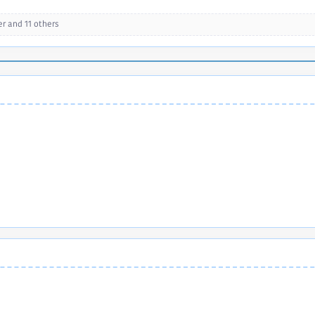
er
and 11 others