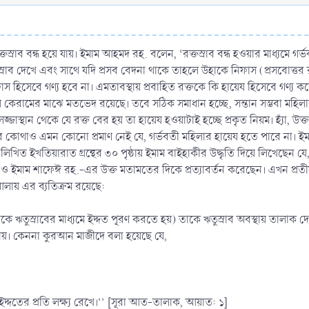
রাব বন্ধ হয়ে যায়। ইমাম আহমদ রহ. বলেন, ‘রক্তস্রাব বন্ধ হওয়ার মাধ্যমে গর্ভবতী
তস্রাব দেখে এবং সাথে যদি প্রসব বেদনা থাকে তাহলে উহাকে নিফাস (প্রসবোত্তর র
ফাস হিসেবে গণ্য হবে না। এমতাবস্থায় প্রবাহিত রক্তকে কি হায়েয হিসেবে গণ্য
ে কেরামের মাঝে মতভেদ রয়েছে। তবে সঠিক সমাধান হচ্ছে, সন্তান সম্ভবা মহিলার
্জাস্থান থেকে যে রক্ত বের হয় তা হায়েয হওয়াটাই হচ্ছে প্রকৃত নিয়ম। হ্যাঁ, 
াতের কোথাও এমন কোনো প্রমাণ নেই যে, গর্ভবতী মহিলার হায়েয হতে পারে না। ই
িখিত ইখতিয়ারাত গ্রন্থের ৩০ পৃষ্ঠায় ইমাম বাইহাকীর উদ্ধৃতি দিয়ে লিখেছে
ইমাম শাফেঈ রহ.-এর উক্ত মতামতের দিকে প্রত্যাবর্তন করেছেন। এখন প্রতীয়
সআলায় এর ব্যতিক্রম রয়েছে:
াকে ঋতুস্রাবের মাধ্যমে ইদ্দত পূরণ করতে হয়) তাকে ঋতুস্রাব অবস্থায় তালাক দেও
 নয়। কেননা কুরআন মাজীদে বলা হয়েছে যে,
্দতের প্রতি লক্ষ্য রেখে।’’ [সূরা আত-তালাক, আয়াত: ১]