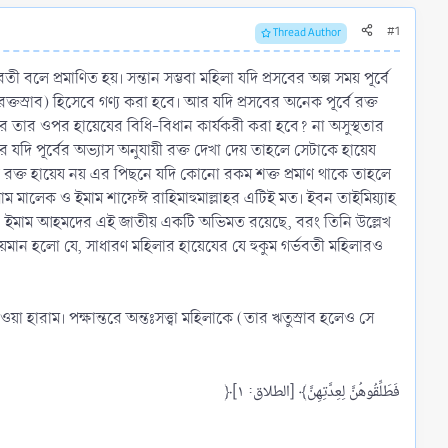
#1
Thread Author
 বলে প্রমাণিত হয়। সন্তান সম্ভবা মহিলা যদি প্রসবের অল্প সময় পূর্বে
ক্তস্রাব) হিসেবে গণ্য করা হবে। আর যদি প্রসবের অনেক পূর্বে রক্ত
 করে তার ওপর হায়েযের বিধি-বিধান কার্যকরী করা হবে? না অসুস্থতার
 যদি পূর্বের অভ্যাস অনুযায়ী রক্ত দেখা দেয় তাহলে সেটাকে হায়েয
উক্ত রক্ত হায়েয নয় এর পিছনে যদি কোনো রকম শক্ত প্রমাণ থাকে তাহলে
মাম মালেক ও ইমাম শাফেঈ রাহিমাহুমাল্লাহর এটিই মত। ইবন তাইমিয়্যাহ
ন যে, ইমাম আহমদের এই জাতীয় একটি অভিমত রয়েছে, বরং তিনি উল্লেখ
মান হলো যে, সাধারণ মহিলার হায়েযের যে হুকুম গর্ভবতী মহিলারও
য়া হারাম। পক্ষান্তরে অন্তঃসত্ত্বা মহিলাকে (তার ঋতুস্রাব হলেও সে