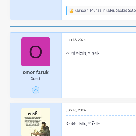
Raihaan
,
Muhaajir Kabir
,
Saabiq Satt
R
e
a
c
t
Jan 13, 2024
i
O
o
n
জাজাকাল্লাহ খাইরান
s
:
omor faruk
Guest
Jun 16, 2024
জাজাকাল্লাহ খাইরান