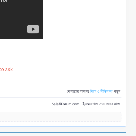
to ask.
ফোরামের অন্যান্য
নিয়ম ও নীতিমালা
পড়ুন।
SalafiForum.com - ইলমের পথে সালাফদের সাথে।