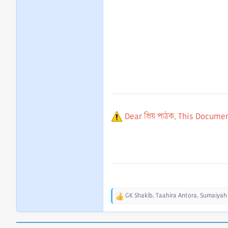
Dear প্রিয় পাঠক, This Documen
GK Shakib
,
Taahira Antora
,
Sumaiyah
R
e
a
c