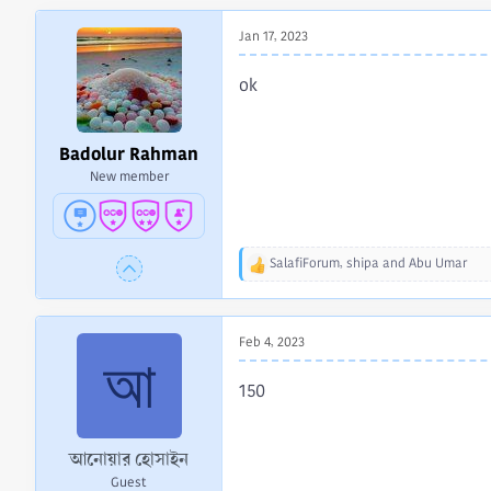
t
Jan 17, 2023
i
o
n
ok
s
:
Badolur Rahman
New member
SalafiForum
,
shipa
and
Abu Umar
R
e
a
c
Feb 4, 2023
t
আ
i
150
o
n
s
:
আনোয়ার হোসাইন
Guest