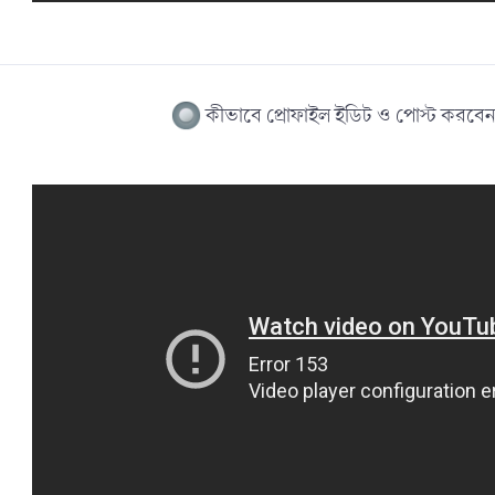
কীভাবে প্রোফাইল ইডিট ও পোস্ট করবেন