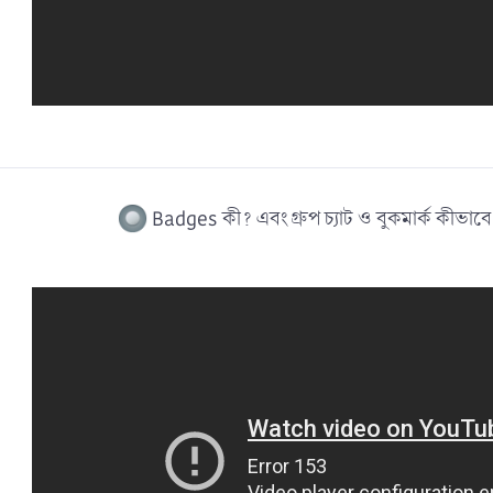
Badges কী? এবং গ্রুপ চ্যাট ও বুকমার্ক কীভা