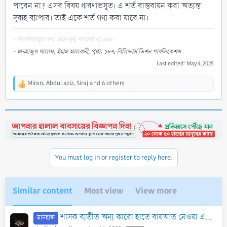
পাবেন না? এসব বিষয় ধারণাপ্রসূত। এ শর্ত বাস্তবায়ন করা অত্যন্ত
দুরূহ ব্যাপার। তাই একে শর্ত গণ্য করা যাবে না।
- সিলসিলাতুল হুদা ওয়ান নূর, ক্যাসেট নং ৬৩৮
- মানহাজুস সালাফ, ইমাম আলবানী, পৃষ্ঠা: ১৮৭; বিলিভার্স ভিশন পাবলিকেশন্স
Last edited:
May 4, 2025
Miran
,
Abdul aziz
,
Siraj
and 6 others
R
e
a
c
t
i
o
n
You must log in or register to reply here.
s
:
Similar content
Most view
View more
শাসক ব্যতীত অন্য কারো হাতে বায়আত নেওয়া এবং সাংগঠনিক বায়আতের হুকুম
মানহাজ