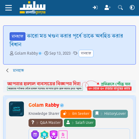
কারো মত খণ্ডন করার পূর্বে তাকে অবহিত করার
মানহাজ
বিধান
T
S
T
Golam Rabby
Sep 13, 2023
মানহাজ
h
t
a
r
a
g
e
r
s
মানহাজ
a
t
d
d
s
a
t
t
a
e
Golam Rabby
r
t
Knowledge Sharer
ilm Seeker
HistoryLover
e
Q&A Master
Salafi User
r