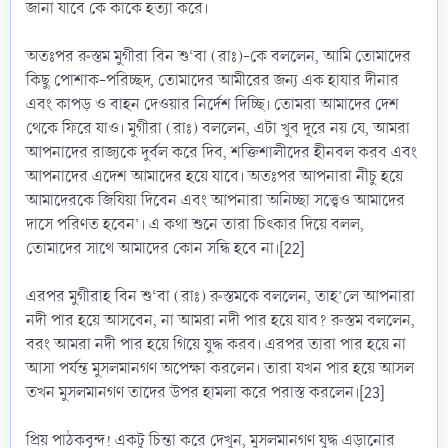
জানা যাবে কে কাকে হত্যা করে।
অতঃপর রুস্তম মুগীরা বিন শু‘বা (রাঃ)-কে বললেন, আমি তোমাদের
কিছু পোশাক-পরিচ্ছদ, তোমাদের আমীরের জন্য এক হাযার দীনার
এবং কাপড় ও বাহন দেওয়ার নির্দেশ দিচ্ছি। তোমরা আমাদের দেশ
থেকে ফিরে যাও। মুগীরা (রাঃ) বললেন, এটা খুব দূরে নয় যে, আমরা
আপনাদের রাজ্যকে দুর্বল করে দিব, শক্তিশালীদের হীনবল করব এবং
আপনাদের এদেশ আমাদের হয়ে যাবে। অতঃপর আপনারা নীচু হয়ে
আমাদেরকে জিযিয়া দিবেন এবং আপনারা অনিচ্ছা সত্ত্বেও আমাদের
দাসে পরিণত হবেন’। এ কথা শুনে তারা চিৎকার দিয়ে বলল,
তোমাদের সাথে আমাদের কোন সন্ধি হবে না।[22]
এরপর মুগীরাহ বিন শু‘বা (রাঃ) রুস্তমকে বললেন, তাহ’লে আপনারা
নদী পার হয়ে আসবেন, না আমরা নদী পার হয়ে যাব? রুস্তম বললেন,
বরং আমরা নদী পার হয়ে গিয়ে যুদ্ধ করব। এরপর তারা পার হয়ে না
আসা পর্যন্ত মুসলমানগণ অপেক্ষা করলেন। তারা যখন পার হয়ে আসল
তখন মুসলমানগণ তাদের উপর হামলা করে পরাস্ত করলেন।[23]
প্রিয় পাঠকবৃন্দ! একটু চিন্তা করে দেখুন, মুসলমানগণ যুদ্ধ এড়ানোর