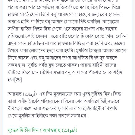
দল! তোমরা তীর নিক্ষেপের মাধ্যমে হাতির উপরে থাকা সৈন্যদের
পরাস্ত কর। আর হে অভিজ্ঞ ব্যক্তিবর্গ! তোমরা হাতির পিছনে গিয়ে
হাওদা কেটে ফেল। তিনি বনু আসাদকে সাহায্যের জন্য বের হ’লেন।
তখনও হাতি পা দিয়ে বনু আসাদ গোত্রকে পিষ্ট করছিল। আছেমের
সাথীরা হাতির পিছন দিক থেকে এসে তাদের হাওদা এবং বাক্সের
রশিগুলো কেটে ফেলল। এতে হাতিগুলোর চিৎকার বেড়ে গেল। সেদিন
এমন কোন হাতি ছিল না যার হাওদাজ বিচ্ছিন্ন করা হয়নি এবং তাদের
উপরে থাকা লোকদের হত্যা করা হয়নি। মুসলিম সৈন্যরা আবার সামনে
ফিরে আসল এবং বনু আসাদের উপর আপতিত বিপদ দূর করতে
সক্ষম হ’ল। সূর্যাস্ত পর্যন্ত যুদ্ধ চলতে থাকল। পারস্য বাহিনী তাদের
ঘাঁটিতে ফিরে গেল। ঐদিন সন্ধ্যায় বনু আসাদের পাঁচশত লোক শহীদ
হয়।[29]
আরমাছ (أرماث)-এর দিন মুসলমানের জন্য খুবই দুর্বিষহ ছিল। কিন্তু
তারা অসীম ধৈর্যের পরিচয় দেয়। দিনের শেষ অবধি ক্লান্তিহীনভাবে
বীরত্বের সাথে তারা শত্রুদের মুকাবিলা করে হস্তিবাহিনীর বিপর্যয়
থেকে মুসলিম বাহিনীকে রক্ষা করতে সক্ষম হয়।
যুদ্ধের দ্বিতীয় দিন : আগওয়াছ (أغواث)