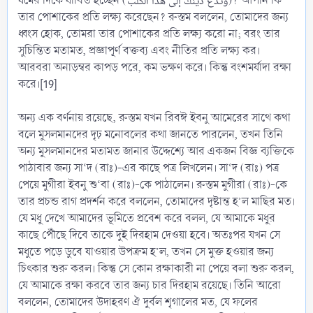
ধর্মের দিকে ধাবিত হচ্ছেন (وتدع دينك إلى هذا الكلب)? আপনি কি
তার পোশাকের প্রতি লক্ষ্য করেছেন? রুস্তম বললেন, তোমাদের জন্য
ধ্বংস হোক, তোমরা তার পোশাকের প্রতি লক্ষ্য করো না; বরং তার
সুচিন্তিত মতামত, প্রজ্ঞাপূর্ণ বক্তব্য এবং নীতির প্রতি লক্ষ্য কর।
আরবরা অনাড়ম্বর কাপড় পরে, কম ভক্ষণ করে। কিন্তু বংশমর্যাদা রক্ষা
করে।[19]
অন্য এক বর্ণনায় রয়েছে, রুস্তম যখন রিবঈ ইবনু আমেরের সাথে কথা
বলে মুসলমানদের দৃঢ় মনোবলের কথা জানতে পারলেন, তখন তিনি
অন্য মুসলমানদের মতামত জানার উদ্দেশ্যে আর একজন বিজ্ঞ ব্যক্তিকে
পাঠাবার জন্য সা‘দ (রাঃ)-এর কাছে পত্র লিখলেন। সা‘দ (রাঃ) পত্র
পেয়ে মুগীরা ইবনু শু‘বা (রাঃ)-কে পাঠালেন। রুস্তম মুগীরা (রাঃ)-কে
তার প্রচন্ড রাগ প্রদর্শন করে বললেন, তোমাদের দৃষ্টান্ত হ’ল মাছির মত।
যে মধু দেখে আমাদের ভূমিতে প্রবেশ করে বলল, যে আমাকে মধুর
কাছে পৌঁছে দিবে তাকে দুই দিরহাম দেওয়া হবে। অতঃপর যখন সে
মধুতে পড়ে ডুবে যাওয়ার উপক্রম হ’ল, তখন সে মুক্ত হওয়ার জন্য
চিৎকার শুরু করল। কিন্তু সে কোন রক্ষাকারী না পেয়ে বলা শুরু করল,
যে আমাকে রক্ষা করবে তার জন্য চার দিরহাম রয়েছে। তিনি আরো
বললেন, তোমাদের উদাহরণ ঐ দুর্বল শৃগালের মত, যে ফলের