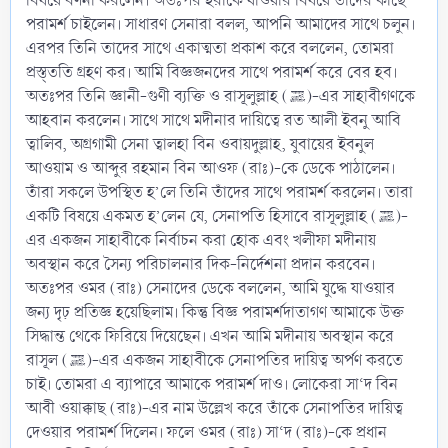
বিষয়ে বর্ণনা করলেন। অতঃপর ইরাকে যাওয়ার বিষয়ে তাদের কাছে
পরামর্শ চাইলেন। সাধারণ সেনারা বলল, আপনি আমাদের সাথে চলুন।
এরপর তিনি তাদের সাথে একাত্মতা প্রকাশ করে বললেন, তোমরা
প্রস্ত্ততি গ্রহণ কর। আমি বিজ্ঞজনদের সাথে পরামর্শ করে বের হব।
অতঃপর তিনি জ্ঞানী-গুণী ব্যক্তি ও রাসূলুল্লাহ (ﷺ)-এর সাহাবীগণকে
আহবান করলেন। সাথে সাথে মদীনার দায়িত্বে রত আলী ইবনু আবি
ত্বালিব, অগ্রগামী সেনা ত্বালহা বিন ওবায়দুল্লাহ, যুবায়ের ইবনুল
আওয়াম ও আব্দুর রহমান বিন আওফ (রাঃ)-কে ডেকে পাঠালেন।
তাঁরা সকলে উপস্থিত হ’লে তিনি তাঁদের সাথে পরামর্শ করলেন। তারা
একটি বিষয়ে একমত হ’লেন যে, সেনাপতি হিসাবে রাসূলুল্লাহ (ﷺ)-
এর একজন সাহাবীকে নির্বাচন করা হোক এবং খলীফা মদীনায়
অবস্থান করে সৈন্য পরিচালনার দিক-নির্দেশনা প্রদান করবেন।
অতঃপর ওমর (রাঃ) সেনাদের ডেকে বললেন, আমি যুদ্ধে যাওয়ার
জন্য দৃঢ় প্রতিজ্ঞ হয়েছিলাম। কিন্তু বিজ্ঞ পরামর্শদাতাগণ আমাকে উক্ত
সিদ্ধান্ত থেকে ফিরিয়ে দিয়েছেন। এখন আমি মদীনায় অবস্থান করে
রাসূল (ﷺ)-এর একজন সাহাবীকে সেনাপতির দায়িত্ব অর্পণ করতে
চাই। তোমরা এ ব্যাপারে আমাকে পরামর্শ দাও। লোকেরা সা‘দ বিন
আবী ওয়াক্কাছ (রাঃ)-এর নাম উল্লেখ করে তাঁকে সেনাপতির দায়িত্ব
দেওয়ার পরামর্শ দিলেন। ফলে ওমর (রাঃ) সা‘দ (রাঃ)-কে প্রধান