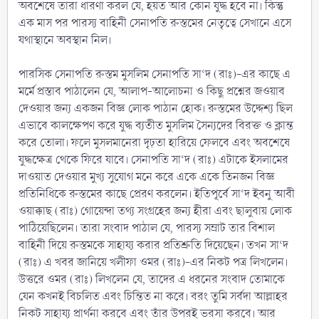
অবশেষে তারা ধারণা করল যে, হয়ত আর কোন যুদ্ধ হবে না। কিন্তু
এক মাস পর পারস্য বাহিনী সেনাপতি রুস্তমের নেতৃত্বে সেখানে এসে
যথাস্থানে অবস্থান নিল।
পারসিক সেনাপতি রুস্তম মুসলিম সেনাপতি সা‘দ (রাঃ)-এর কাছে এ
মর্মে প্রস্তাব পাঠালেন যে, আলাপ-আলোচনা ও কিছু প্রশ্নের জওয়াব
দেওয়ার জন্য একজন বিজ্ঞ লোক পাঠান হোক। রুস্তমের উদ্দেশ্য ছিল
এভাবে কালক্ষেপণ করে যুদ্ধ ব্যতীত মুসলিম সৈন্যদের বিরক্ত ও ক্লান্ত
করে তোলা। ফলে মুসলমানেরা দৃঢ়তা হারিয়ে ফেলবে এবং অবশেষে
যুদ্ধক্ষেত্র থেকে ফিরে যাবে। সেনাপতি সা‘দ (রাঃ) এটাকে ইসলামের
দাওয়াত দেওয়ার মুখ্য সুযোগ মনে করে একে একে তিনজন বিজ্ঞ
প্রতিনিধিকে রুস্তমের কাছে প্রেরণ করলেন। ইতিপূর্বে সা‘দ ইবনু আবী
ওয়াক্কাছ (রাঃ) গোয়েন্দা তথ্য সংগ্রহের জন্য হীরা এবং ছালুবায় লোক
পাঠিয়েছিলেন। তারা সংবাদ পাঠাল যে, পারস্য সম্রাট তার বিশাল
বাহিনী দিয়ে রুস্তমকে সাহায্য করার প্রতিশ্রুতি দিয়েছেন। তখন সা‘দ
(রাঃ) এ খবর জানিয়ে খলীফা ওমর (রাঃ)-এর নিকট পত্র লিখলেন।
উত্তরে ওমর (রাঃ) লিখলেন যে, তাদের এ ধরনের সংবাদ তোমাকে
যেন কখনই বিচলিত এবং চিন্তিত না করে। বরং তুমি সর্বদা আল্লাহর
নিকট সাহায্য প্রার্থনা করবে এবং তাঁর উপরই ভরসা করবে। আর