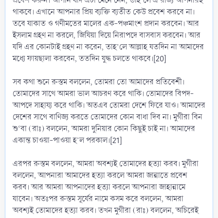
প্রবেশ করুন। আপনি যদি এটা মেনে নেন, তাহ’লে এ রাজ্য আপনারই
থাকবে। এখানে আপনার প্রিয় ব্যক্তি ব্যতীত কেউ প্রবেশ করবে না।
তবে যাকাত ও গণীমতের মালের এক-পঞ্চমাংশ প্রদান করবেন। আর
ইসলাম গ্রহণ না করলে, জিযিয়া দিয়ে নিরাপদে বাসবাস করবেন। আর
যদি এর কোনটাই গ্রহণ না করেন, তাহ’লে আল্লাহ যতদিন না আমাদের
মধ্যে ফায়ছালা করবেন, ততদিন যুদ্ধ চলতে থাকবে।[20]
সব কথা শুনে রুস্তম বললেন, তোমরা তো আমাদের প্রতিবেশী।
তোমাদের সাথে আমরা ভাল আচরণ করে থাকি। তোমাদের বিপদ-
আপদে সাহায্য করে থাকি। অতএব তোমরা দেশে ফিরে যাও। আমাদের
দেশের সাথে বাণিজ্য করতে তোমাদের কোন বাধা দিব না। মুগীরা বিন
শু‘বা (রাঃ) বললেন, আমরা দুনিয়ার কোন কিছুই চাই না। আমাদের
একান্ত চাওয়া-পাওয়া হ’ল পরকাল।[21]
এরপর রুস্তম বললেন, আমরা অবশ্যই তোমাদের হত্যা করব। মুগীরা
বললেন, আপনারা আমাদের হত্যা করলে আমরা জান্নাতে প্রবেশ
করব। আর আমরা আপনাদের হত্যা করলে আপনারা জাহান্নামে
যাবেন। অতঃপর রুস্তম সূর্যের নামে কসম করে বললেন, আমরা
অবশ্যই তোমাদের হত্যা করব। তখন মুগীরা (রাঃ) বললেন, অচিরেই