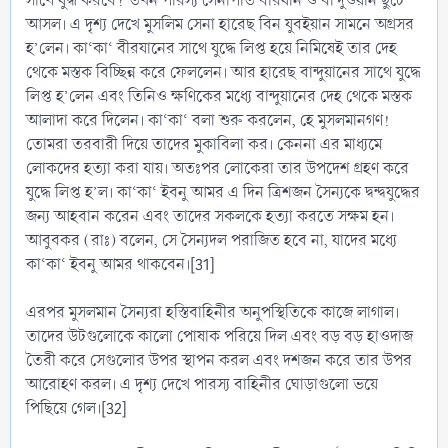
সাথে যুদ্ধ করবে? তখন পারস্য সেনাপতি বীরযান ও বান্দুওয়ান ছুটে
আসল। এ দৃশ্য দেখে মুসলিম সেনা হারেছ বিন যুবইয়ান সামনে অগ্রসর
হ’লেন। কা‘কা‘ বীরযানের সাথে যুদ্ধে লিপ্ত হয়ে নিমিষেই তার দেহ
থেকে মস্তক বিচ্ছিন্ন করে ফেললেন। আর হারেছ বান্দুয়ানের সাথে যুদ্ধে
লিপ্ত হ’লেন এবং তিনিও ক্ষণিকের মধ্যে বান্দুয়ানের দেহ থেকে মস্তক
আলাদা করে দিলেন। কা‘কা‘ বলা শুরু করলেন, হে মুসলমানগণ!
তোমরা তরবারী দিয়ে তাদের মুকাবিলা কর। কেননা এর মাধ্যমে
লোকদের হত্যা করা যায়। অতঃপর লোকেরা তার উপদেশ গ্রহণ করে
যুদ্ধে লিপ্ত হ’ল। কা‘কা‘ ইবনু আমর এ দিন ত্রিশজন সৈন্যকে দ্বন্দ্বযুদ্ধের
জন্য আহবান করেন এবং তাদের সকলকে হত্যা করতে সক্ষম হন।
আবুবকর (রাঃ) বলেন, সে সৈন্যদল পরাজিত হবে না, যাদের মধ্যে
কা‘কা‘ ইবনু আমর থাকবেন।[31]
এরপর মুসলমান সৈন্যরা হস্তিবাহিনীর অনুপস্থিতিকে কাজে লাগাল।
তাদের উটগুলোকে কালো পোষাক পরিয়ে দিল এবং বড় বড় হাওদাজ
তৈরী করে সেগুলোর উপর স্থাপন করল এবং দশজন করে তার উপর
আরোহণ করল। এ দৃশ্য দেখে পারস্য বাহিনীর ঘোড়াগুলো ভয়ে
পিছিয়ে গেল।[32]