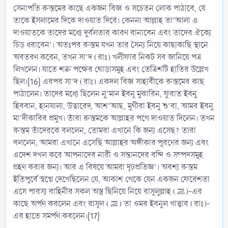
সেনাপতি রুস্তমের কাছে একজন বিজ্ঞ ও সচেতন লোক পাঠাবে, যে
তাকে ইসলামের দিকে দাওয়াত দিবে। কেননা আল্লাহ তা‘আলা এ
দাওয়াতকে তাদের মধ্যে দুর্বলতার কারণ বানাবেন এবং তাদের ঐক্যে
চিড় ধরাবেন’। অতঃপর রুস্তম যখন তার সৈন্য নিয়ে কাছাকাছি স্থানে
অবতরণ করেন, তখন সা‘দ (রাঃ) খলীফার নিকট সব জানিয়ে পত্র
লিখলেন। যাতে শত্রু পক্ষের ঘোড়াসমূহ এবং তেত্রিশটি হাতির উল্লেখ
ছিল।[16] এরপর সা‘দ (রাঃ) একদল বিজ্ঞ সাহাবীকে রুস্তমের কাছ
পাঠালেন। তাদের মধ্যে ছিলেন নু‘মান ইবনু মুকারিন, ফুরাত ইবনু
হিববান, হানযালা, উত্বারেদ, আশ‘আছ, মুগীরা ইবনু শু‘বা, আমর ইবনু
মা‘দীকারিব প্রমুখ। তাঁরা রুস্তমকে আল্লাহর পথে দাওয়াত দিলেন। তখন
রুস্তম তাঁদেরকে বললেন, তোমরা এখানে কি জন্য এসেছ? তারা
বললেন, আমরা এখানে এসেছি আল্লাহর অঙ্গীকার পূরণের জন্য এবং
এদেশ দখল করে আপনাদের নারী ও সন্তানদের বন্দি ও সম্পদসমূহ
গ্রহণ করার জন্য। আর এ বিষয়ে আমরা দৃঢ়প্রতিজ্ঞ’। অবশ্য রুস্তম
ইতিপূর্বে স্বপ্নে দেখেছিলেন যে, আকাশ থেকে যেন একজন ফেরেশতা
এসে পারস্য বাহিনীর সকল অস্ত্র ছিনিয়ে নিয়ে রাসূলুল্লাহ (ﷺ)-এর
কাছে অর্পণ করলেন এবং রাসূল (ﷺ) তা ওমর ইবনুল খাত্ত্বাব (রাঃ)-
এর হাতে সমর্পণ করলেন।[17]