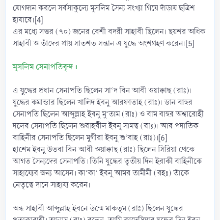
যোগদান করলে সর্বসাকুল্যে মুসলিম সৈন্য সংখ্যা গিয়ে দাঁড়ায় ছত্রিশ
হাযারে।[4]
এর মধ্যে সত্তর (৭০) জনের বেশী বদরী সাহাবী ছিলেন। ছয়শর অধিক
সাহাবী ও তাঁদের প্রায় সাতশত সন্তান এ যুদ্ধে অংশগ্রহণ করেন।[5]
মুসলিম সেনাপতিবৃন্দ :
এ যুদ্ধের প্রধান সেনাপতি ছিলেন সা‘দ বিন আবী ওয়াক্কাছ (রাঃ)।
যুদ্ধের কমান্ডার ছিলেন খালিদ ইবনু আরফাতাহ (রাঃ)। ডান বাহুর
সেনাপতি ছিলেন আব্দুল্লাহ ইবনু মু‘তাম (রাঃ) ও বাম বাহুর অশ্বারোহী
দলের সেনাপতি ছিলেন শুরাহবীল ইবনু সামত্ব (রাঃ)। আর পদাতিক
বাহিনীর সেনাপতি ছিলেন মুগীরা ইবনু শু‘বাহ (রাঃ)।[6]
হাশেম ইবনু উতবা বিন আবী ওয়াক্কাছ (রাঃ) ছিলেন সিরিয়া থেকে
আগত সৈন্যদের সেনাপতি। তিনি যুদ্ধের তৃতীয় দিন ইরাকী বাহিনীকে
সাহায্যের জন্য আসেন। কা‘কা‘ ইবনু আমর তামীমী (রহঃ) তাঁকে
নেতৃত্বে দানে সাহায্য করেন।
অন্ধ সাহাবী আব্দুল্লাহ ইবনে উম্মে মাকতূম (রাঃ) ছিলেন যুদ্ধের