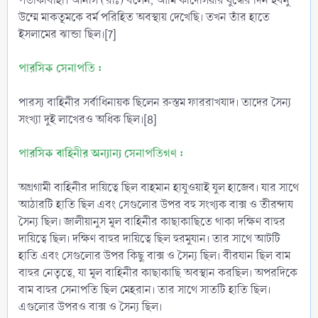
পতাকাবাহী। আনাস (রাঃ) বলেন, আমি কাদেসিয়ার যুদ্ধের দিন ইবনু
উম্মে মাকতূমকে বর্ম পরিহিত অবস্থায় দেখেছি। তখন তাঁর হাতে
ইসলামের ঝান্ডা ছিল।[7]
পারসিক সেনাপতি :
পারস্য বাহিনীর সর্বাধিনায়ক ছিলেন রুস্তম ফাররাখযাদ। তাদের সৈন্য
সংখ্যা দুই লাখেরও অধিক ছিল।[8]
পারসিক বাহিনীর অন্যান্য সেনাপতিগণ :
অগ্রগামী বাহিনীর দায়িত্বে ছিল বাহমান হাযুওয়াই যুল হাজেব। যার সাথে
আঠারটি হাতি ছিল এবং সেগুলোর উপর বহু সংখ্যক বাক্স ও তীরন্দায
সৈন্য ছিল। জালীয়ানুস মূল বাহিনীর কাছাকাছিতে থাকা দক্ষিণ বাহুর
দায়িত্বে ছিল। দক্ষিণ বাহুর দায়িত্বে ছিল হুরমুযান। তার সাথে আটটি
হাতি এবং সেগুলোর উপর কিছু বাক্স ও সৈন্য ছিল। বীরযান ছিল বাম
বাহুর নেতৃত্বে, যা মূল বাহিনীর কাছাকাছি অবস্থান করছিল। অপরদিকে
বাম বাহুর সেনাপতি ছিল মেহরান। তার সাথে সাতটি হাতি ছিল।
এগুলোর উপরও বাক্স ও সৈন্য ছিল।