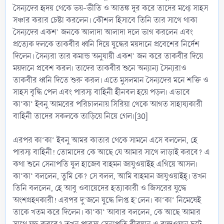
সৈন্যদের হৃদয় থেকে ভয়-ভীতি ও আতঙ্ক দূর করে তাদের মধ্যে সাহস
সঞ্চার করার চেষ্টা করলেন। কৌশল হিসাবে তিনি তার সাথে থাকা
সৈন্যদের একশ’ জনকে আলাদা আলাদা দলে ভাগ করলেন এবং
প্রত্যেক দলকে তাকবীর ধ্বনি দিয়ে যুদ্ধের ময়দানে প্রবেশের নির্দেশ
দিলেন। সৈন্যরা তার কমান্ড অনুযায়ী একশ’ জন করে তাকবীর দিয়ে
ময়দানে প্রবেশ করল। তাদের তাকবীর শুনে অন্যান্য সৈন্যরাও
তাকবীর ধ্বনি দিতে শুরু করল। এতে মুসলমান সৈন্যদের মনে শক্তি ও
সাহস বৃদ্ধি পেল এবং পারস্য বাহিনী হীনবল হয়ে পড়ল। এভাবে
কা‘কা‘ ইবনু আমরের পরিচালনায় সিরিয়া থেকে আগত সাহায্যকারী
বাহিনী তাদের সকলকে তাড়িয়ে নিয়ে গেল।[30]
এরপর কা‘কা‘ ইবনু আমর কাতার থেকে সামনে এসে বললেন, হে
পারস্য বাহিনী! তোমাদের কে আছে যে আমার সাথে লাড়াই করবে? এ
কথা শুনে সেনাপতি যুল হাজেব বাহমন জাযুওয়াইহ এগিয়ে আসল।
কা‘কা‘ বললেন, তুমি কে? সে বলল, আমি বাহমান জাযুওয়াইহ্। তখন
তিনি বললেন, হে আবু ওবায়েদের হত্যাকারী ও জিসরের যুদ্ধে
অংশগ্রহণকারী! এরপর দু’জনে যুদ্ধে লিপ্ত হ’লেন। কা‘কা‘ নিমেষেই
তাকে খতম করে দিলেন। কা‘কা‘ আবার বললেন, কে আছে আমার