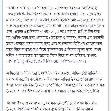
‘আগওয়াছ’ (أغواث) ‘গাওছ’ (غوث) শব্দের বহুবচন, অর্থ সাহায্য।
যেহেতু হাশেম বিন উতবা বিন আবী ওয়াক্কাছ (রাঃ)-এর নেতৃত্বে ছয়
হাযার সৈন্য সিরিয়া থেকে সাহায্যকারী হিসাবে আগমন করে, যার প্রথম
দলে এক হাযার সৈন্য নিয়ে তিনি কা‘কা‘ বিন আমর তামীমীকে পাঠিয়ে
দেন। এজন্য এই দিনকে গাওছ (غوث) তথা সাহায্য প্রাপ্তির দিন বলা
হয়। শহীদগণের জন্য খননকৃত (উযায়েব ও আয়নুশ শামস এর মধ্যবর্তী
স্থানে) কবরে দাফন করার জন্য এবং আহতদের চিকিৎসা কেন্দ্রে বহন
করে নিয়ে যাওয়ার মধ্য দিয়ে মুসলমানগণ এ দিনের সূচনা করে। যখন
শহীদ ও আহতদের উযায়েবের দিকে নিয়ে যাওয়া হচিছল, তখনই
কা‘কা‘ ইবনু আমর (রাঃ) সিরিয়া থেকে আগমন করলেন।
এ দিনের সর্বাধিক গুরুত্বপূর্ণ ঘটনা ছিল এই যে, এদিন হস্তী বাহিনীর
সমাবেশ ঘটেনি। কারণ প্রথম দিন সকল হাতির উপরে বেঁধে রাখা বাক্স
ও হাওদাজ মুসলমান সৈন্যরা কেটে দিতে সক্ষম হয়েছিল। ফলে পারসিক
সৈন্যরা হাতির উপর নতুন বাক্স ও হাওদাজ স্থাপন করতে ব্যস্ত ছিল।
কা‘কা‘ ইবনু আমর যখন যুদ্ধের ময়দানে পৌছলেন তখন মুসলমান
সৈন্যরা পারসিক বাহিনীর সাথে যুদ্ধে লিপ্ত ছিল। তিনি মুসলমান