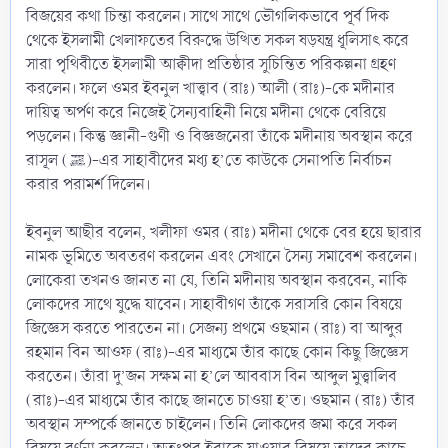
বিজয়ের কথা চিন্তা করলেন। সাথে সাথে ভৌগলিকভাবে পূর্ব দিক
থেকে ইসলামী খেলাফতের বিরুদ্ধে উত্থিত সকল ষড়যন্ত্র ধূলিসাৎ করে
সারা পৃথিবীতে ইসলামী আক্বীদা প্রতিষ্ঠার সুচিন্তিত পরিকল্পনা গ্রহণ
করলেন। ফলে ওমর ইবনুল খাত্ত্বাব (রাঃ) আলী (রাঃ)-কে মদীনার
দায়িত্ব অর্পণ করে নিজেই সৈন্যবাহিনী নিয়ে মদীনা থেকে বেরিয়ে
পড়লেন। কিন্তু জ্ঞানী-গুণী ও বিজ্ঞজনেরা তাঁকে মদীনায় অবস্থান করে
রাসূল (ﷺ)-এর সাহাবীদের মধ্য হ’তে কাউকে সেনাপতি নির্বাচন
করার পরামর্শ দিলেন।
ইবনুল আছীর বলেন, খলীফা ওমর (রাঃ) মদীনা থেকে বের হয়ে ছারার
নামক ভূমিতে অবতরণ করলেন এবং সেখানে সৈন্য সমাবেশ করলেন।
লোকেরা তখনও জানত না যে, তিনি মদীনায় অবস্থান করবেন, নাকি
লোকদের সাথে যুদ্ধে যাবেন। সাহাবীগণ তাঁকে সরাসরি কোন বিষয়ে
জিজ্ঞেস করতে পারতেন না। সেজন্য প্রথমে ওছমান (রাঃ) বা আব্দুর
রহমান বিন আওফ (রাঃ)-এর মাধ্যমে তাঁর কাছে কোন কিছু জিজ্ঞেস
করতেন। তাঁরা দু’জন সক্ষম না হ’লে আববাস বিন আব্দুল মুত্ত্বালিব
(রাঃ)-এর মাধ্যমে তাঁর কাছে জানতে চাওয়া হ’ত। ওছমান (রাঃ) তাঁর
অবস্থান সম্পর্কে জানতে চাইলেন। তিনি লোকদের জমা করে সকল