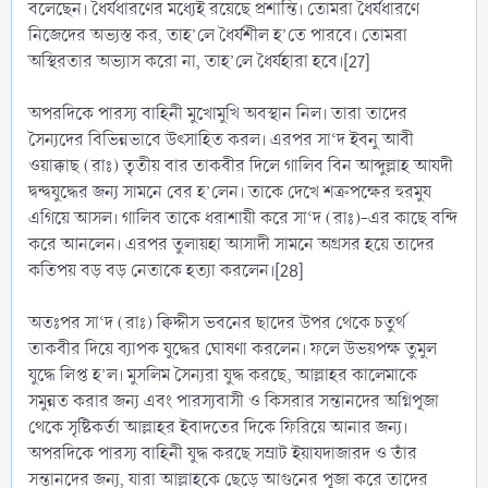
বলেছেন। ধৈর্যধারণের মধ্যেই রয়েছে প্রশান্তি। তোমরা ধৈর্যধারণে
নিজেদের অভ্যস্ত কর, তাহ’লে ধৈর্যশীল হ’তে পারবে। তোমরা
অস্থিরতার অভ্যাস করো না, তাহ’লে ধৈর্যহারা হবে।[27]
অপরদিকে পারস্য বাহিনী মুখোমুখি অবস্থান নিল। তারা তাদের
সৈন্যদের বিভিন্নভাবে উৎসাহিত করল। এরপর সা‘দ ইবনু আবী
ওয়াক্কাছ (রাঃ) তৃতীয় বার তাকবীর দিলে গালিব বিন আব্দুল্লাহ আযদী
দ্বন্দ্বযুদ্ধের জন্য সামনে বের হ’লেন। তাকে দেখে শত্রুপক্ষের হুরমুয
এগিয়ে আসল। গালিব তাকে ধরাশায়ী করে সা‘দ (রাঃ)-এর কাছে বন্দি
করে আনলেন। এরপর তুলায়হা আসাদী সামনে অগ্রসর হয়ে তাদের
কতিপয় বড় বড় নেতাকে হত্যা করলেন।[28]
অতঃপর সা‘দ (রাঃ) ক্বিদ্দীস ভবনের ছাদের উপর থেকে চতুর্থ
তাকবীর দিয়ে ব্যাপক যুদ্ধের ঘোষণা করলেন। ফলে উভয়পক্ষ তুমুল
যুদ্ধে লিপ্ত হ’ল। মুসলিম সৈন্যরা যুদ্ধ করছে, আল্লাহর কালেমাকে
সমুন্নত করার জন্য এবং পারস্যবাসী ও কিসরার সন্তানদের অগ্নিপূজা
থেকে সৃষ্টিকর্তা আল্লাহর ইবাদতের দিকে ফিরিয়ে আনার জন্য।
অপরদিকে পারস্য বাহিনী যুদ্ধ করছে সম্রাট ইয়াযদাজারদ ও তাঁর
সন্তানদের জন্য, যারা আল্লাহকে ছেড়ে আগুনের পূজা করে তাদের