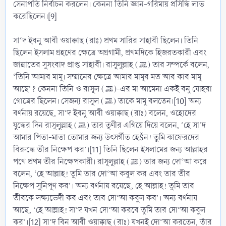
সেনাপতি নির্বাচন করলেন। কেননা তিনি জ্ঞান-গরিমায় প্রসিদ্ধি লাভ
করেছিলেন।[9]
সা‘দ ইবনু আবী ওয়াক্কাছ (রাঃ) প্রথম সারির সাহাবী ছিলেন। তিনি
ছিলেন ইসলাম গ্রহণের ক্ষেত্রে অগ্রগামী, প্রথমদিকে হিজরতকারী এবং
জান্নাতের সুসংবাদ প্রাপ্ত সাহাবী। রাসূলুল্লাহ (ﷺ) তার সম্পর্কে বলেন,
‘তিনি আমার মামু। সম্মানের ক্ষেত্রে আমার মামুর মত আর কার মামু
আছে’? কেননা তিনি ও রাসূল (ﷺ)-এর মা আমেনা একই বনু যোহরা
গোত্রের ছিলেন। সেজন্য রাসূল (ﷺ) তাকে মামু বলতেন।[10] অন্য
বর্ণনায় রয়েছে, সা‘দ ইবনু আবী ওয়াক্কাছ (রাঃ) বলেন, ওহোদের
যুদ্ধের দিন রাসূলুল্লাহ (ﷺ) তার তূণীর এগিয়ে দিয়ে বলেন, ‘হে সা‘দ
আমার পিতা-মাতা তোমার জন্য উৎসর্গীত হেŠন! তুমি কাফেরদের
বিরুদ্ধে তীর নিক্ষেপ কর’।[11] তিনি ছিলেন ইসলামের জন্য আল্লাহর
পথে প্রথম তীর নিক্ষেপকারী। রাসূলুল্লাহ (ﷺ) তার জন্য দো‘আ করে
বলেন, ‘হে আল্লাহ! তুমি তার দো‘আ কবুল কর এবং তার তীর
নিক্ষেপ সুনিপুণ কর’। অন্য বর্ণনায় রয়েছে, হে আল্লাহ! তুমি তার
তীরকে লক্ষ্যভেদী কর এবং তার দো‘আ কবুল কর’। অন্য বর্ণনায়
আছে, ‘হে আল্লাহ! সা‘দ যখন দো‘আ করবে তুমি তার দো‘আ কবুল
কর’।[12] সা‘দ বিন আবী ওয়াক্কাছ (রাঃ) যখনই দো‘আ করতেন, তাঁর