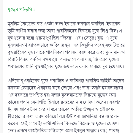
যুদ্ধের পটভূমি :
মুসলিম সৈন্যদের বড় একটা অংশ ইরাকে অবস্থান করছিল। ইরাকের
ভূমি স্বাধীন করার জন্য তারা পারসিকদের বিরুদ্ধে যুদ্ধে লিপ্ত ছিল। এ
যুদ্ধগুলোর মধ্যে গুরুত্বপূর্ণ ছিল ‘জিসর’-এর (সেতুর) যুদ্ধ। এ যুদ্ধে
মুসলমানগণ ব্যাপকভাবে ক্ষতিগ্রস্ত হন। এর কিছুদিন পরেই সংঘটিত হয়
বুওয়াইবের যুদ্ধ। যাতে পারসিকরা পরাজয় বরণ করে এবং মুসলমানগণ
বিরাট বিজয় অর্জনে সক্ষম হয়। অন্যভাবে বলা যায়, জিসরের যুদ্ধের
পরাজয়ের গ্লানি বুওয়াইবের যুদ্ধে জয় লাভ করার মাধ্যমে দূর হয়ে যায়।
এদিকে বুওয়াইবের যুদ্ধে পরাজিত ও ক্ষতিগ্রস্ত পারসিক বাহিনী তাদের
ছত্রভঙ্গ সৈন্যদের ঐক্যবদ্ধ করে তোলে এবং তারা সম্রাট ইয়াযদাজারদ-
এর দরবারে উপস্থিত হয়। সম্রাট মুসলমানদের বিরুদ্ধে যুদ্ধের জন্য
তাদের প্রধান সেনাপতি হিসাবে রুস্তমের নাম ঘোষণা করেন। এরপর
ইয়াযদাজারদ সৈন্যদের সামনে তাদের অতীত উজ্জ্বল ও গৌরবময়
ইতিহাসের কথা স্মরণ করিয়ে দিয়ে উদ্দীপনা জাগানিয়া বক্তব্য প্রদান
করেন। সেই সাথে ইসলামী শক্তির বিরুদ্ধে বিদ্রোহ ও যুদ্ধের ঘোষণা
দেন। এরূপ রাজনৈতিক সন্ধিক্ষণে ওমর ইবনুল খাত্ত্বাব (রাঃ) পারস্য