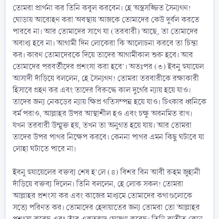
তোমরা প্রার্থনা কর তিনি কবূল করবেন। হে অস্ত্রসজ্জিত সৈন্যগণ!
ঘোড়ায় আরোহণ করা অবস্থায় আজকে তোমাদের কেউ দুর্বল করতে
পারবে না। আর তোমাদের সাথে যা (তরবারী) আছে, তা তোমাদের
অবাধ্য হবে না। আগামী দিন লোকেরা কি আলোচনা করবে তা চিন্তা
কর। কারণ তোমাদেরকে দিয়ে তাদের আগামীকাল শুরু হবে। আর
তোমাদের পরবর্তীদের প্রশংসা করা হবে’। অতঃপর (৩) ইবনু হুযায়েল
আসাদী দাঁড়িয়ে বললেন, হে সৈন্যগণ! তোমরা তরবারীকে রক্ষাকারী
হিসাবে গ্রহণ কর এবং তাদের বিরুদ্ধে কাল দুর্গের ন্যায় হয়ে যাও।
তাদের জন্য নেকড়ের ন্যায় ক্ষিপ্র গতিসম্পন্ন হয়ে যাও। চিৎকার ধ্বনিকে
বর্ম পরাও, আল্লাহর উপর আস্থাশীল হও এবং চক্ষু অবনমিত রাখ।
যখন তরবারী উন্মুক্ত হয়, তখন তা অনুগত হয়ে যায়। আর তোমরা
তাদের উপর পাথর নিক্ষেপ করবে। কেননা পাথর এমন কিছু ঘটাবে যা
লোহা ঘটাতে পারে না।
ইবনু হুযায়েলের বক্তব্য শেষ হ’লে (৪) বিশর বিন আবী রুহম জুহানী
দাঁড়িয়ে বক্তব্য দিলেন। তিনি বললেন, হে লোক সকল! তোমরা
আল্লাহর প্রশংসা কর এবং কাজের মাধ্যমে তোমাদের কথাগুলোকে
সত্যে পরিণত কর। তোমাদের হেদায়াতের জন্য তোমরা তো আল্লাহর