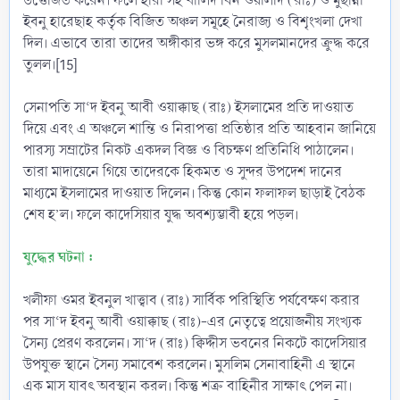
উত্তেজিত করেন। ফলে হীরা সহ খালিদ বিন ওয়ালীদ (রাঃ) ও মুছান্না
ইবনু হারেছাহ কর্তৃক বিজিত অঞ্চল সমূহে নৈরাজ্য ও বিশৃংখলা দেখা
দিল। এভাবে তারা তাদের অঙ্গীকার ভঙ্গ করে মুসলমানদের ক্রুদ্ধ করে
তুলল।[15]
সেনাপতি সা‘দ ইবনু আবী ওয়াক্কাছ (রাঃ) ইসলামের প্রতি দাওয়াত
দিয়ে এবং এ অঞ্চলে শান্তি ও নিরাপত্তা প্রতিষ্ঠার প্রতি আহবান জানিয়ে
পারস্য সম্রাটের নিকট একদল বিজ্ঞ ও বিচক্ষণ প্রতিনিধি পাঠালেন।
তারা মাদায়েনে গিয়ে তাদেরকে হিকমত ও সুন্দর উপদেশ দানের
মাধ্যমে ইসলামের দাওয়াত দিলেন। কিন্তু কোন ফলাফল ছাড়াই বৈঠক
শেষ হ’ল। ফলে কাদেসিয়ার যুদ্ধ অবশ্যম্ভাবী হয়ে পড়ল।
যুদ্ধের ঘটনা :
খলীফা ওমর ইবনুল খাত্ত্বাব (রাঃ) সার্বিক পরিস্থিতি পর্যবেক্ষণ করার
পর সা‘দ ইবনু আবী ওয়াক্কাছ (রাঃ)-এর নেতৃত্বে প্রয়োজনীয় সংখ্যক
সৈন্য প্রেরণ করলেন। সা‘দ (রাঃ) ক্বিদ্দীস ভবনের নিকটে কাদেসিয়ার
উপযুক্ত স্থানে সৈন্য সমাবেশ করলেন। মুসলিম সেনাবাহিনী এ স্থানে
এক মাস যাবৎ অবস্থান করল। কিন্তু শত্রু বাহিনীর সাক্ষাৎ পেল না।