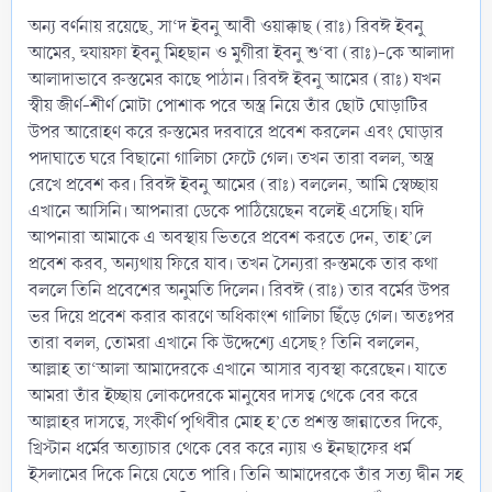
অন্য বর্ণনায় রয়েছে, সা‘দ ইবনু আবী ওয়াক্কাছ (রাঃ) রিবঈ ইবনু
আমের, হুযায়ফা ইবনু মিহছান ও মুগীরা ইবনু শু‘বা (রাঃ)-কে আলাদা
আলাদাভাবে রুস্তমের কাছে পাঠান। রিবঈ ইবনু আমের (রাঃ) যখন
স্বীয় জীর্ণ-শীর্ণ মোটা পোশাক পরে অস্ত্র নিয়ে তাঁর ছোট ঘোড়াটির
উপর আরোহণ করে রুস্তমের দরবারে প্রবেশ করলেন এবং ঘোড়ার
পদাঘাতে ঘরে বিছানো গালিচা ফেটে গেল। তখন তারা বলল, অস্ত্র
রেখে প্রবেশ কর। রিবঈ ইবনু আমের (রাঃ) বললেন, আমি স্বেচ্ছায়
এখানে আসিনি। আপনারা ডেকে পাঠিয়েছেন বলেই এসেছি। যদি
আপনারা আমাকে এ অবস্থায় ভিতরে প্রবেশ করতে দেন, তাহ’লে
প্রবেশ করব, অন্যথায় ফিরে যাব। তখন সৈন্যরা রুস্তমকে তার কথা
বললে তিনি প্রবেশের অনুমতি দিলেন। রিবঈ (রাঃ) তার বর্মের উপর
ভর দিয়ে প্রবেশ করার কারণে অধিকাংশ গালিচা ছিঁড়ে গেল। অতঃপর
তারা বলল, তোমরা এখানে কি উদ্দেশ্যে এসেছ? তিনি বললেন,
আল্লাহ তা‘আলা আমাদেরকে এখানে আসার ব্যবস্থা করেছেন। যাতে
আমরা তাঁর ইচ্ছায় লোকদেরকে মানুষের দাসত্ব থেকে বের করে
আল্লাহর দাসত্বে, সংকীর্ণ পৃথিবীর মোহ হ’তে প্রশস্ত জান্নাতের দিকে,
খ্রিস্টান ধর্মের অত্যাচার থেকে বের করে ন্যায় ও ইনছাফের ধর্ম
ইসলামের দিকে নিয়ে যেতে পারি। তিনি আমাদেরকে তাঁর সত্য দ্বীন সহ