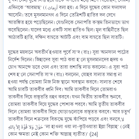
দু’দল সৈন্য যুদ্ধে লিপ্ত হয়ে একে অপরের মধ্যে মিশে গিয়েছিল, সেজন্য
এদিনকে ‘আরমাছ’ ((أرماث বলা হয়। এ দিনে যুদ্ধের কোন ফলাফল
আসেনি। তবে মুসলমানগণ এ দিনে তেত্রিশটি হাতির দল দেখে
আতঙ্কিত হয়ে পড়েছিলেন। যেগুলিকে সেনাপতি রুস্তম তিনভাগে ভাগ
করেছিলেন। যাদের মধ্যে একটি সাদা হাতিও ছিল। মূল বাহিনীতে ছিল
আঠারটি হাতি, দক্ষিণ বাহুতে আটটি এবং বাম বাহুতে ছিল সাতটি।
যুদ্ধের ময়দানে অবতীর্ণ হওয়ার পূর্বে সা‘দ (রাঃ) সূরা আনফাল পাঠের
নির্দেশ দিলেন। জিহাদের সূরা পাঠ করা হ’লে মুসলমানদের হৃদয় ও
চোখ আনন্দে ভরে গেল এবং তারা প্রশান্তি লাভ করলেন। এ সূরা পাঠ
শেষ হ’লে সেনাপতি সা‘দ (রাঃ) বললেন, যোহর সালাত সমাপ্ত না
হওয়া পর্যন্ত তোমরা নিজ নিজ স্থানে অবস্থান করবে। সালাত শেষে
আমি চারটি তাকবীর ধ্বনি দিব। আমি তাকবীর দিলে তোমরাও
তাকবীর দিয়ে প্রস্ত্ততি গ্রহণ করবে। যখন দ্বিতীয় তাকবীর শুনবে,
তোমরা তাকবীর দিয়ে যুদ্ধের পোশাক পরবে। আমি তৃতীয় তাকবীর
দিলে তোমরা তাকবীর দিয়ে ঘোড়াগুলোকে প্রস্ত্তত করবে। আর চতুর্থ
তাকবীর দিলে শত্রুদের বিরুদ্ধে যুদ্ধে ঝাঁপিয়ে পড়বে এবং বলবে,لاَ
حَوْلَ وَلاَ قُوَّةَ إِلاَّ بِاللهِ ‘লা হাওলা ওয়া লা-কুউওয়াতা ইল্লা বিল্লাহ’ (নেই
কোন ক্ষমতা নেই কোন শক্তি আল্লাহ ব্যতীত)’।[24]