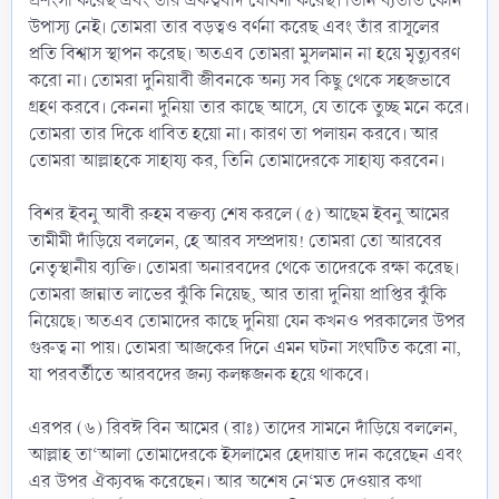
প্রশংসা করেছ এবং তাঁর একত্ববাদ ঘোষণা করেছ। তিনি ব্যতীত কোন
উপাস্য নেই। তোমরা তার বড়ত্বও বর্ণনা করেছ এবং তাঁর রাসূলের
প্রতি বিশ্বাস স্থাপন করেছ। অতএব তোমরা মুসলমান না হয়ে মৃত্যুবরণ
করো না। তোমরা দুনিয়াবী জীবনকে অন্য সব কিছু থেকে সহজভাবে
গ্রহণ করবে। কেননা দুনিয়া তার কাছে আসে, যে তাকে তুচ্ছ মনে করে।
তোমরা তার দিকে ধাবিত হয়ো না। কারণ তা পলায়ন করবে। আর
তোমরা আল্লাহকে সাহায্য কর, তিনি তোমাদেরকে সাহায্য করবেন।
বিশর ইবনু আবী রুহম বক্তব্য শেষ করলে (৫) আছেম ইবনু আমের
তামীমী দাঁড়িয়ে বললেন, হে আরব সম্প্রদায়! তোমরা তো আরবের
নেতৃস্থানীয় ব্যক্তি। তোমরা অনারবদের থেকে তাদেরকে রক্ষা করেছ।
তোমরা জান্নাত লাভের ঝুঁকি নিয়েছ, আর তারা দুনিয়া প্রাপ্তির ঝুঁকি
নিয়েছে। অতএব তোমাদের কাছে দুনিয়া যেন কখনও পরকালের উপর
গুরুত্ব না পায়। তোমরা আজকের দিনে এমন ঘটনা সংঘটিত করো না,
যা পরবর্তীতে আরবদের জন্য কলঙ্কজনক হয়ে থাকবে।
এরপর (৬) রিবঈ বিন আমের (রাঃ) তাদের সামনে দাঁড়িয়ে বললেন,
আল্লাহ তা‘আলা তোমাদেরকে ইসলামের হেদায়াত দান করেছেন এবং
এর উপর ঐক্যবদ্ধ করেছেন। আর অশেষ নে‘মত দেওয়ার কথা