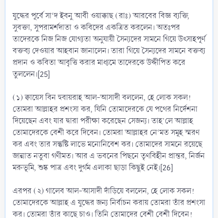
যুদ্ধের পূর্বে সা‘দ ইবনু আবী ওয়াক্কাছ (রাঃ) আরবের বিজ্ঞ ব্যক্তি,
সুবক্তা, সুপরামর্শদাতা ও কবিদের একত্রিত করলেন। অতঃপর
তাদেরকে নিজ নিজ যোগ্যতা অনুযায়ী সৈন্যদের সামনে গিয়ে উৎসাহপূর্ণ
বক্তব্য দেওয়ার আহবান জানালেন। তারা গিয়ে সৈন্যদের সামনে বক্তব্য
প্রদান ও কবিতা আবৃত্তি করার মাধ্যমে তাদেরকে উদ্দীপিত করে
তুললেন।[25]
(১) ক্বায়েস বিন হুবায়রাহ আল-আসাদী বললেন, হে লোক সকল!
তোমরা আল্লাহর প্রশংসা কর, যিনি তোমাদেরকে যে পথের নির্দেশনা
দিয়েছেন এবং যার দ্বারা পরীক্ষা করেছেন সেজন্য। তাহ’লে আল্লাহ
তোমাদেরকে বেশী করে দিবেন। তোমরা আল্লাহর নে‘মত সমূহ স্মরণ
কর এবং তার সন্তুষ্টি লাভে মনোনিবেশ কর। তোমাদের সামনে রয়েছে
জান্নাত নতুবা গণীমত। আর এ ভবনের পিছনে তৃণবিহীন প্রান্তর, নির্জন
মরুভূমি, শুষ্ক পাত্র এবং দুর্গম এলাকা ছাড়া কিছুই নেই।[26]
এরপর (২) গালেব আল-আসাদী দাঁড়িয়ে বললেন, হে লোক সকল!
তোমাদেরকে আল্লাহ এ যুদ্ধের জন্য নির্বাচন করায় তোমরা তাঁর প্রশংসা
কর। তোমরা তাঁর কাছে চাও। তিনি তোমাদের বেশী বেশী দিবেন!