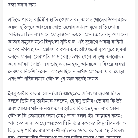
রক্ষা করার জন্য।
এদিকে পারস্য বাহিনীর হাতি স্কোয়াড বনু আসাদ গোত্রের উপর হামলা
করল। ইতিপূর্বে আরবের ঘোড়াগুলোর কখনও যুদ্ধে হাতি দেখার
অভিজ্ঞতা ছিল না। ফলে ঘোড়াগুলো ভড়কে গেল। এতে বনু আসাদের
কাতার সমূহের মধ্যে বিশৃঙ্খলা সৃষ্টি হ’ল। এই সুযোগে পারস্য বাহিনী
তাদের উপর হামলা জোরদার করল এবং হাতিগুলো ঘুরে ঘুরে হামলা
করতে থাকল। সেনাপতি সা‘দ (রাঃ) উপর থেকে এ দৃশ্য অবলোকন
করে কা‘কা‘ (রাঃ)-এর ভাই আছেম ইবনু আমরকে এ বিষয়ে ব্যবস্থা
নেওয়ার নির্দেশ দিলেন। আছেম ছিলেন তামীম গোত্রের। যারা ঘোড়া
এবং উট পরিচালনার কৌশল খুব ভাল করেই জানত।
ইবনু জারীর বলেন, সা‘দ (রাঃ) আছেমকে এ বিষয়ে ব্যবস্থা নিতে
বললে তিনি বনু তামীমকে বললেন, হে বনু তামীম! তোমরা কি উট
এবং ঘোড়ার মালিক নও? এসব হাতির বিরুদ্ধে যুদ্ধ করার কোন
কৌশল কি তোমাদের জানা নেই? তারা বলল, হ্যাঁ, আল্লাহর কসম!
আমাদের জানা আছে। অতঃপর তিনি তাঁর কওমের কিছু তীরনদায ও
কিছু অস্ত্র পরিচালনায় পারদর্শী ব্যক্তিকে ডেকে বললেন, হে তীরন্দায