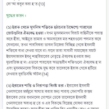
দো‘আ কবুল করা হ’ত।[13]
যুদ্ধের কারণ :
(১) ইরাক থেকে মুসলিম শক্তিকে হঠানোর উদ্দেশ্যে পারস্যের
জোটগুলির ঐক্যবদ্ধ হওয়া :
যখন মুসলমানগণ বিরাট বাহিনীকে পরাস্ত
করে হীরা, আইনুত তামার ও আনবারের মত শহরগুলো পদানত করে
ফেললেন, তখন পারসিকরা ভাবল নিজেরা বিচ্ছিন্ন থেকে ইসলামী
শক্তিকে বাধা দেওয়া যাবে না। ফলে তারা সাসানী সাম্রাজ্যের সম্রাট
ইয়াযদাজারদ ইবনু শাহরিয়ারের নেতৃত্বে ঐক্যবদ্ধ হওয়ার জন্য
দৃঢ়প্রতিজ্ঞ হ’ল। এভাবে পারস্যের অভ্যন্তরীণ শক্তিগুলো ঐক্যবদ্ধ হ’ল
এবং মুসলমানদের বিরুদ্ধে যুদ্ধ করে তাদেরকে ইরাক থেকে হটিয়ে
দেওয়ার দূরভিসন্ধি অাঁটল।[14]
(২) ইরাকের শান্তি ও নিরাপত্তা বিনষ্ট করা :
ইরাকের ইসলামী
খেলাফতের মর্মমূলে আঘাত করার জন্য পারস্য সেনাপতি রুস্তম
ইরাকের গোত্র প্রধানদের গোপনে ডেকে তাদেরকে ইসলামী
খেলাফতের অবাধ্য হ’তে ও এর বিরুদ্ধে বিদ্রোহ ঘোষণা করতে