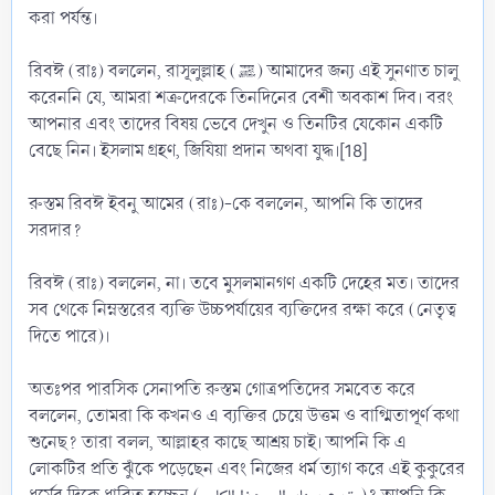
করা পর্যন্ত।
রিবঈ (রাঃ) বললেন, রাসূলুল্লাহ (ﷺ) আমাদের জন্য এই সুনণাত চালু
করেননি যে, আমরা শত্রুদেরকে তিনদিনের বেশী অবকাশ দিব। বরং
আপনার এবং তাদের বিষয় ভেবে দেখুন ও তিনটির যেকোন একটি
বেছে নিন। ইসলাম গ্রহণ, জিযিয়া প্রদান অথবা যুদ্ধ।[18]
রুস্তম রিবঈ ইবনু আমের (রাঃ)-কে বললেন, আপনি কি তাদের
সরদার?
রিবঈ (রাঃ) বললেন, না। তবে মুসলমানগণ একটি দেহের মত। তাদের
সব থেকে নিম্নস্তরের ব্যক্তি উচ্চপর্যায়ের ব্যক্তিদের রক্ষা করে (নেতৃত্ব
দিতে পারে)।
অতঃপর পারসিক সেনাপতি রুস্তম গোত্রপতিদের সমবেত করে
বললেন, তোমরা কি কখনও এ ব্যক্তির চেয়ে উত্তম ও বাগ্মিতাপূর্ণ কথা
শুনেছ? তারা বলল, আল্লাহর কাছে আশ্রয় চাই। আপনি কি এ
লোকটির প্রতি ঝুঁকে পড়েছেন এবং নিজের ধর্ম ত্যাগ করে এই কুকুরের