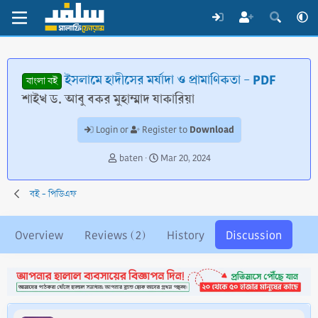
ইসলামে হাদীসের মর্যাদা ও প্রামাণিকতা - PDF
বাংলা বই
শাইখ ড. আবু বকর মুহাম্মাদ যাকারিয়া
Download
Login or
Register to
T
S
baten
Mar 20, 2024
h
t
r
a
বই - পিডিএফ
e
r
a
t
d
d
Overview
Reviews (2)
History
Discussion
s
a
t
t
a
e
r
t
e