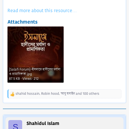
Read more about this resource...
Attachments
[Salafi Forum]-ইসলামে হাদীসের মর্যাদা
ও প্রামাণিকতা.jpg
87.5 KB · Views: 212
shahid hossain
,
Robin hood
,
আবু হুসাইন
and 100 others
R
e
a
c
t
i
Shahidul Islam
S
o