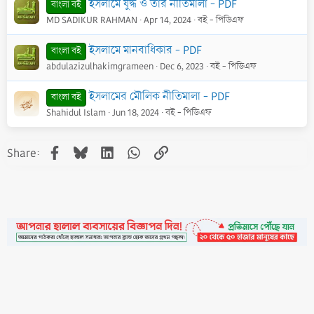
ইসলামে যুদ্ধ ও তার নীতিমালা - PDF
বাংলা বই
MD SADIKUR RAHMAN
Apr 14, 2024
বই - পিডিএফ
ইসলামে মানবাধিকার - PDF
বাংলা বই
abdulazizulhakimgrameen
Dec 6, 2023
বই - পিডিএফ
ইসলামের মৌলিক নীতিমালা - PDF
বাংলা বই
Shahidul Islam
Jun 18, 2024
বই - পিডিএফ
Facebook
Bluesky
LinkedIn
WhatsApp
Link
Share:
•
Contact
•
FAQs
•
Medals
•
Facebook
•
Terms
•
Privacy