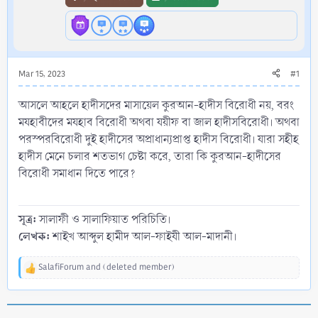
Mar 15, 2023
#1
আসলে আহলে হাদীসদের মাসায়েল কুরআন-হাদীস বিরোধী নয়, বরং
মযহাবীদের মযহাব বিরোধী অথবা যয়ীফ বা জাল হাদীসবিরোধী। অথবা
পরস্পরবিরোধী দুই হাদীসের অপ্রাধান্যপ্রাপ্ত হাদীস বিরোধী। যারা সহীহ
হাদীস মেনে চলার শতভাগ চেষ্টা করে, তারা কি কুরআন-হাদীসের
বিরোধী সমাধান দিতে পারে?
সূত্র:
সালাফী ও সালাফিয়াত পরিচিতি।
লেখক:
শাইখ আব্দুল হামীদ আল-ফাইযী আল-মাদানী।
SalafiForum
and
(deleted member)
R
e
a
c