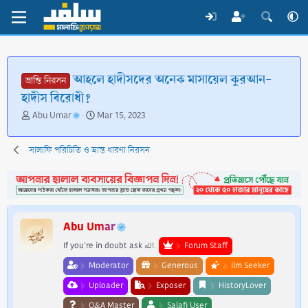
আহলে হাদীসদের অনেক মাসায়েল কুরআন-
ভ্রান্তি নিরসন
হাদীস বিরোধী?
T
S
Abu Umar
Mar 15, 2023
h
t
r
a
সালাফি পরিচিতি ও ভ্রান্ত ধারণা নিরসন
e
r
a
t
d
d
s
a
t
t
a
e
Abu Umar
r
t
If you're in doubt ask الله.
Forum Staff
e
Moderator
Generous
ilm Seeker
r
Uploader
Exposer
HistoryLover
Q&A Master
Salafi User