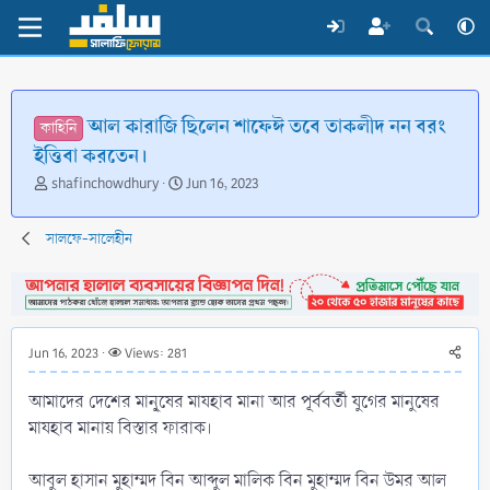
আল কারাজি ছিলেন শাফেঈ তবে তাকলীদ নন বরং
কাহিনি
ইত্তিবা করতেন।
T
S
shafinchowdhury
Jun 16, 2023
h
t
r
a
সালফে-সালেহীন
e
r
a
t
d
d
s
a
t
t
a
e
Jun 16, 2023
Views: 281
r
t
আমাদের দেশের মানু্ষের মাযহাব মানা আর পূর্ববর্তী যুগের মানুষের
e
মাযহাব মানায় বিস্তার ফারাক।
r
আবুল হাসান মুহাম্মদ বিন আব্দুল মালিক বিন মুহাম্মদ বিন উমর আল