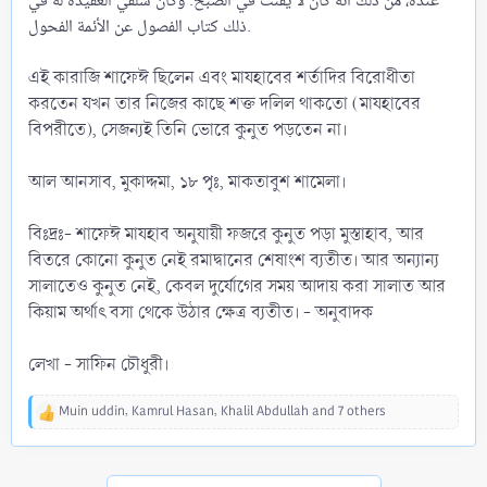
ذلك كتاب الفصول عن الأئمة الفحول.
এই কারাজি শাফেঈ ছিলেন এবং মাযহাবের শর্তাদির বিরোধীতা
করতেন যখন তার নিজের কাছে শক্ত দলিল থাকতো (মাযহাবের
বিপরীতে), সেজন্যই তিনি ভোরে কুনুত পড়তেন না।
আল আনসাব, মুকাদ্দমা, ১৮ পৃঃ, মাকতাবুশ শামেলা।
বিঃদ্রঃ- শাফেঈ মাযহাব অনুযায়ী ফজরে কুনুত পড়া মুস্তাহাব, আর
বিতরে কোনো কুনুত নেই রমাদ্বানের শেষাংশ ব্যতীত। আর অন্যান্য
সালাতেও কুনুত নেই, কেবল দুর্যোগের সময় আদায় করা সালাত আর
কিয়াম অর্থাৎ বসা থেকে উঠার ক্ষেত্র ব্যতীত। - অনুবাদক
লেখা - সাফিন চৌধুরী।
Muin uddin
,
Kamrul Hasan
,
Khalil Abdullah
and 7 others
R
e
a
c