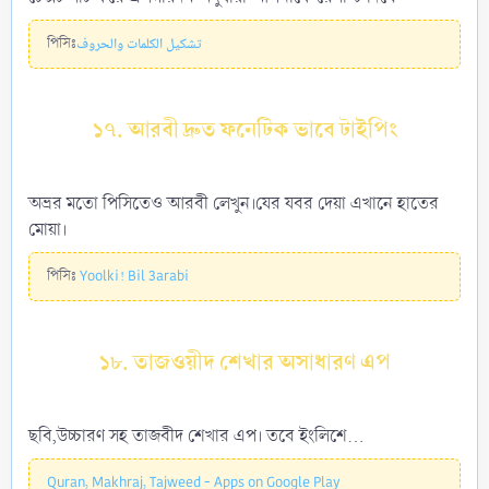
পিসিঃ
تشكيل الكلمات والحروف
১৭. আরবী দ্রুত ফনেটিক ভাবে টাইপিং
অভ্রর মতো পিসিতেও আরবী লেখুন।যের যবর দেয়া এখানে হাতের
মোয়া।
পিসিঃ
Yoolki! Bil 3arabi
১৮. তাজওয়ীদ শেখার অসাধারণ এপ
ছবি,উচ্চারণ সহ তাজবীদ শেখার এপ। তবে ইংলিশে...
Quran, Makhraj, Tajweed - Apps on Google Play