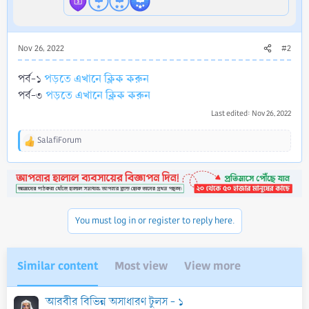
Nov 26, 2022
#2
পড়তে এখানে ক্লিক করুন
পর্ব-১
পড়তে এখানে ক্লিক করুন
পর্ব-৩
Last edited:
Nov 26, 2022
SalafiForum
R
e
a
c
t
i
o
You must log in or register to reply here.
n
s
:
Similar content
Most view
View more
আরবীর বিভিন্ন অসাধারণ টুলস - ১