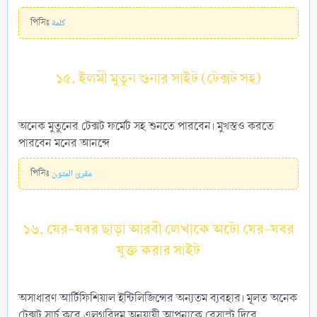
পিসিঃ
كلمة
১৫. ইলমী মুতুন শুনার সাইট (টেক্সট সহ)
অনেক মুতুনের টেক্সট ফর্মেট সহ শুনতে পারবেন। মুখস্তও করতে
পারবেন মনের আনন্দে
পিসিঃ
مقرئ المتون
১৬. যের-যবর ছাড়া আরবী লেখাকে অটো যের-যবর
যুক্ত করার সাইট
অসাধারণ আর্টিফিশিয়াল ইন্টিলিজিন্সের অন্যতম ব্যবহার। মূলত অনেক
টেক্সট সার্চ করে এলগরিদম অনুযায়ী আপনাকে রেসাল্ট দিবে