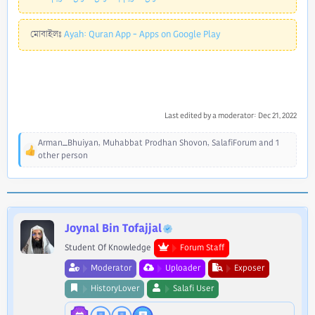
মোবাইলঃ
Ayah: Quran App - Apps on Google Play
Last edited by a moderator:
Dec 21, 2022
Arman_Bhuiyan
,
Muhabbat Prodhan Shovon
,
SalafiForum
and 1
R
other person
e
a
c
t
i
Joynal Bin Tofajjal
o
n
Student Of Knowledge
Forum Staff
s
Moderator
Uploader
Exposer
:
HistoryLover
Salafi User