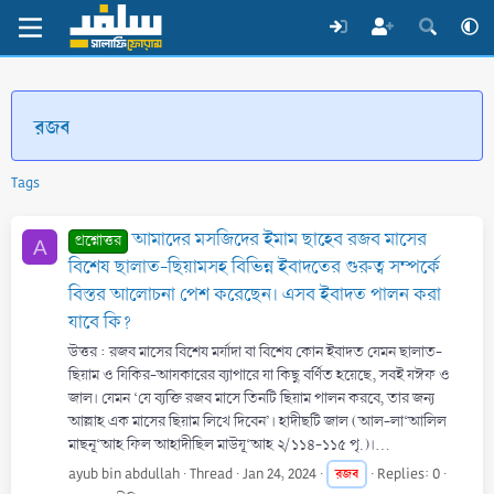
রজব
Tags
আমাদের মসজিদের ইমাম ছাহেব রজব মাসের
প্রশ্নোত্তর
A
বিশেষ ছালাত-ছিয়ামসহ বিভিন্ন ইবাদতের গুরুত্ব সম্পর্কে
বিস্তর আলোচনা পেশ করেছেন। এসব ইবাদত পালন করা
যাবে কি?
উত্তর : রজব মাসের বিশেষ মর্যাদা বা বিশেষ কোন ইবাদত যেমন ছালাত-
ছিয়াম ও যিকির-আযকারের ব্যাপারে যা কিছু বর্ণিত হয়েছে, সবই যঈফ ও
জাল। যেমন ‘যে ব্যক্তি রজব মাসে তিনটি ছিয়াম পালন করবে, তার জন্য
আল্লাহ এক মাসের ছিয়াম লিখে দিবেন’। হাদীছটি জাল (আল-লা‘আলিল
মাছনূ‘আহ ফিল আহাদীছিল মাউযূ‘আহ ২/১১৪-১১৫ পৃ.)।...
ayub bin abdullah
Thread
Jan 24, 2024
রজব
Replies: 0