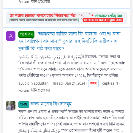
Forum:
দ্বীনি প্রশ্নোত্তর
“আল্লাহুম্মা বারিক লানা ফি-রাজাবা ওয়া শা’বানা
প্রশ্নোত্তর
A
ওয়া বাল্লিগনা রামাদান।” দুআর এ হাদিসটি কি জয়ীফ? এ
দুআটি কি পাঠ করা যাবে?
اللَّهُمَّ بَارِكْ لَنَا فِي رَجَبٍ، وَشَعْبَانَ، وَبَلِّغْنَا رَمَضَانَ উচ্চারণ: “আল্লা-হুম্মা বা-
রিক লানা ফী রাজাবা ওয়া শাবা-না ও বাল্লিগনা রামাযা-ন।” অর্থ: “হে আল্লাহ
তুমি রজব ও শাবানে আমাদেরকে বরকত দাও। আর আমাদেরকে রামাযান
পর্যন্ত পৌঁছিয়ে দাও।” (মুসনাদ আহমাদ ১/২৫৯, হিলইয়াতুল আওলিয়া...
ayub bin abdullah
Thread
Jan 24, 2024
রজব
Replies: 1
Forum:
দ্বীনি প্রশ্নোত্তর
রজব মাসের বিধানসমূহ
প্রবন্ধ
সকল প্রশংসা একক ও প্রতাপশালী আল্লাহ তা‘আলার জন্য। দরূদ ও সালাম
বর্ষিত হোক আল্লাহর নবী (সাল্লাল্লাহু আলাইহি ওয়া সাল্লাম), তাঁর পরিবারবর্গ
ও প্রিয় সাহাবীগণের প্রতি। সেই আল্লাহ তা‘আলার প্রশংসা করছি যিনি বলেন,
وَ رَبُّکَ یَخۡلُقُ مَا یَشَآءُ وَ یَخۡتَارُ ‘আর তোমার রব যা ইচ্ছা সৃষ্টি করেন এবং...