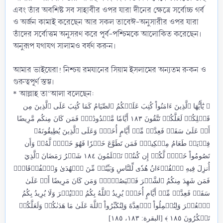
এবং তাঁর অবশিষ্ট সব সাহাবীর ওপর যারা দীনের ক্ষেত্রে সর্বোচ্চ গর্ব
ও অর্জন কামাই করেছেন আর সকল তাবেঈ-অনুসারীর ওপর যারা
তাঁদের সর্বোত্তম অনুসরণ করে পূর্ব-পশ্চিমকে আলোকিত করেছেন।
অনুরূপ যথাযথ সালামও বর্ষণ করুন।
আমার ভাইয়েরা! নিশ্চয় রমযানের সিয়াম ইসলামের অন্যতম রুকন ও
গুরুত্বপূর্ণ স্তম্ভ।
* আল্লাহ তা‘আলা বলেছেন:
﴿ يَٰٓأَيُّهَا ٱلَّذِينَ ءَامَنُواْ كُتِبَ عَلَيۡكُمُ ٱلصِّيَامُ كَمَا كُتِبَ عَلَى ٱلَّذِينَ مِن
قَبۡلِكُمۡ لَعَلَّكُمۡ تَتَّقُونَ ١٨٣ أَيَّامٗا مَّعۡدُودَٰتٖۚ فَمَن كَانَ مِنكُم مَّرِيضًا
أَوۡ عَلَىٰ سَفَرٖ فَعِدَّةٞ مِّنۡ أَيَّامٍ أُخَرَۚ وَعَلَى ٱلَّذِينَ يُطِيقُونَهُۥ
فِدۡيَةٞ طَعَامُ مِسۡكِينٖۖ فَمَن تَطَوَّعَ خَيۡرٗا فَهُوَ خَيۡرٞ لَّهُۥۚ وَأَن
تَصُومُواْ خَيۡرٞ لَّكُمۡ إِن كُنتُمۡ تَعۡلَمُونَ ١٨٤ شَهۡرُ رَمَضَانَ ٱلَّذِيٓ
أُنزِلَ فِيهِ ٱلۡقُرۡءَانُ هُدٗى لِّلنَّاسِ وَبَيِّنَٰتٖ مِّنَ ٱلۡهُدَىٰ وَٱلۡفُرۡقَانِۚ
فَمَن شَهِدَ مِنكُمُ ٱلشَّهۡرَ فَلۡيَصُمۡهُۖ وَمَن كَانَ مَرِيضًا أَوۡ عَلَىٰ
سَفَرٖ فَعِدَّةٞ مِّنۡ أَيَّامٍ أُخَرَۗ يُرِيدُ ٱللَّهُ بِكُمُ ٱلۡيُسۡرَ وَلَا يُرِيدُ بِكُمُ
ٱلۡعُسۡرَ وَلِتُكۡمِلُواْ ٱلۡعِدَّةَ وَلِتُكَبِّرُواْ ٱللَّهَ عَلَىٰ مَا هَدَىٰكُمۡ وَلَعَلَّكُمۡ
تَشۡكُرُونَ ١٨٥ ﴾ [البقرة: ١٨٣، ١٨٥]