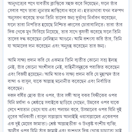
আনুগত্যের পথে যাবতীয় ক্লান্তিকে সহজ করে দিয়েছেন; ফলে তাঁর
সেবার পথে তারা ন্যূনতম শ্রান্তিবোধ করে না। হতভাগারা যখন বক্রপথ
অনুসরণ করেছে তখন তিনি তাদের জন্য দুর্ভাগ্য নির্ধারণ করেছেন,
ফলে তারা নিপতিত হয়েছে নিশ্চিত ধ্বংসের চোরাবালিতে। তারা তাঁর
দিক থেকে মুখ ফিরিয়ে নিয়েছে, তার সাথে কুফরী করেছে ফলে তিনি
তাদের দগ্ধ করেছেন লেলিহান আগুনে। আমি প্রশংসা করি তাঁর, তিনি
যা আমাদের দান করেছেন এবং অনুগ্রহ করেছেন তার জন্য।
আমি সাক্ষ্য প্রদান করি যে একমাত্র তিনি ব্যতীত কোনো সত্য ইলাহ
নেই; তাঁর কোনো অংশীদার নেই, বাহিনীসমূহকে পরাজিত করেছেন
এবং বিজয়ী হয়েছেন। আমি আরও সাক্ষ্য প্রদান করি যে মুহাম্মদ তাঁর
বান্দা ও রাসূল, যাকে আল্লাহ মনোনীত করেছেন এবং নির্বাচিত
করেছেন।
দরূদ বর্ষিত হোক তাঁর ওপর, তাঁর সঙ্গী আবূ বকর সিদ্দীকের ওপর
যিনি মর্যাদা ও শ্রেষ্ঠত্বে সবাইকে ছাড়িয়ে গেছেন, উমরের ওপর যাকে
দেখে শয়তান ভেগে যায় এবং পলায়ন করে, উসমানের ওপর যিনি দুই
নূরের অধিকারী (রাসূল সাল্লাল্লাহু আলাইহি ওয়াসাল্লামের একেরপর
এক দুই মেয়ের জামাতা) শ্রেষ্ঠ আল্লাহভীরু ও উৎকৃষ্ট বংশীয় ব্যক্তি,
আলীর ওপর যিনি তাঁর জামাই এবং বংশগত দিক থেকে চাচাতো ভাই