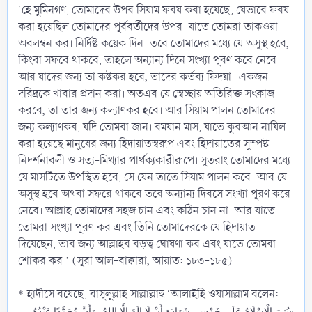
‘হে মুমিনগণ, তোমাদের উপর সিয়াম ফরয করা হয়েছে, যেভাবে ফরয
করা হয়েছিল তোমাদের পূর্ববর্তীদের উপর। যাতে তোমরা তাকওয়া
অবলম্বন কর। নির্দিষ্ট কয়েক দিন। তবে তোমাদের মধ্যে যে অসুস্থ হবে,
কিংবা সফরে থাকবে, তাহলে অন্যান্য দিনে সংখ্যা পূরণ করে নেবে।
আর যাদের জন্য তা কষ্টকর হবে, তাদের কর্তব্য ফিদয়া- একজন
দরিদ্রকে খাবার প্রদান করা। অতএব যে স্বেচ্ছায় অতিরিক্ত সৎকাজ
করবে, তা তার জন্য কল্যাণকর হবে। আর সিয়াম পালন তোমাদের
জন্য কল্যাণকর, যদি তোমরা জান। রমযান মাস, যাতে কুরআন নাযিল
করা হয়েছে মানুষের জন্য হিদায়াতস্বরূপ এবং হিদায়াতের সুস্পষ্ট
নিদর্শনাবলী ও সত্য-মিথ্যার পার্থক্যকারীরূপে। সুতরাং তোমাদের মধ্যে
যে মাসটিতে উপস্থিত হবে, সে যেন তাতে সিয়াম পালন করে। আর যে
অসুস্থ হবে অথবা সফরে থাকবে তবে অন্যান্য দিবসে সংখ্যা পূরণ করে
নেবে। আল্লাহ তোমাদের সহজ চান এবং কঠিন চান না। আর যাতে
তোমরা সংখ্যা পূরণ কর এবং তিনি তোমাদেরকে যে হিদায়াত
দিয়েছেন, তার জন্য আল্লাহর বড়ত্ব ঘোষণা কর এবং যাতে তোমরা
শোকর কর।’ (সূরা আল-বাক্বারা, আয়াত: ১৮৩-১৮৫)
* হাদীসে রয়েছে, রাসূলুল্লাহ সাল্লাল্লাহু ‘আলাইহি ওয়াসাল্লাম বলেন:
«بُنِيَ الْإِسْلَامُ عَلَى خَمْسٍ، شَهَادَةِ أَنْ لَا إِلَهَ إِلَّا اللهُ، وَأَنَّ مُحَمَّدًا عَبْدُهُ