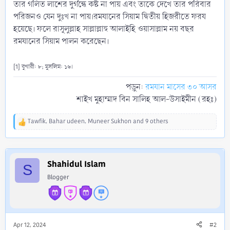
তার গলিত লাশের দুর্গন্ধে কষ্ট না পায় এবং তাকে দেখে তার পরিবার
পরিজনও যেন দুঃখ না পায়।রমযানের সিয়াম দ্বিতীয় হিজরীতে ফরয
হয়েছে। ফলে রাসূলুল্লাহ সাল্লাল্লাহু আলাইহি ওয়াসাল্লাম নয় বছর
রমযানের সিয়াম পালন করেছেন।
[1] বুখারী: ৮; মুসলিম: ১৬।
পড়ুন:
রমযান মাসের ৩০ আসর
শাইখ মুহাম্মাদ বিন সালিহ আল-উসাইমীন (রহঃ)​
Tawfik
,
Bahar udeen
,
Muneer Sukhon
and 9 others
R
e
a
c
Shahidul Islam
t
S
i
Blogger
o
n
s
:
Apr 12, 2024
#2