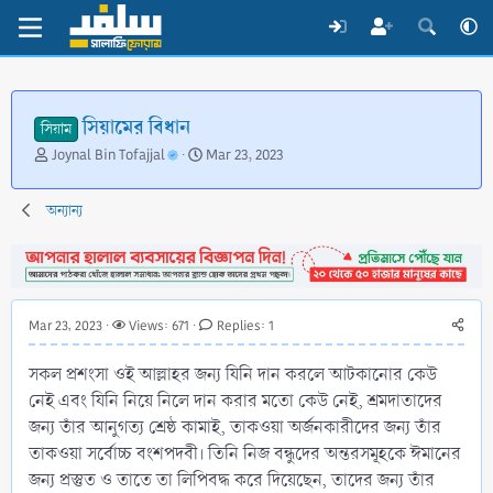
সিয়ামের বিধান
সিয়াম
T
S
Joynal Bin Tofajjal
Mar 23, 2023
h
t
r
a
অন্যান্য
e
r
a
t
d
d
s
a
t
t
a
e
Mar 23, 2023
Views: 671
Replies: 1
r
t
সকল প্রশংসা ওই আল্লাহর জন্য যিনি দান করলে আটকানোর কেউ
e
নেই এবং যিনি নিয়ে নিলে দান করার মতো কেউ নেই, শ্রমদাতাদের
r
জন্য তাঁর আনুগত্য শ্রেষ্ঠ কামাই, তাকওয়া অর্জনকারীদের জন্য তাঁর
তাকওয়া সর্বোচ্চ বংশপদবী। তিনি নিজ বন্ধুদের অন্তরসমূহকে ঈমানের
জন্য প্রস্তুত ও তাতে তা লিপিবদ্ধ করে দিয়েছেন, তাদের জন্য তাঁর