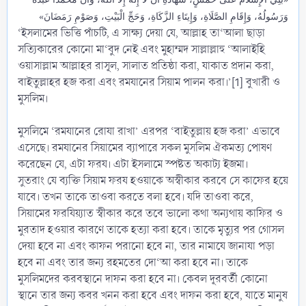
وَرَسُولُهُ، وَإِقَامِ الصَّلَاةِ، وَإِيتَاءِ الزَّكَاةِ، وَحَجِّ الْبَيْتِ، وَصَوْمِ رَمَضَانَ»
‘ইসলামের ভিত্তি পাঁচটি, এ সাক্ষ্য দেয়া যে, আল্লাহ তা‘আলা ছাড়া
সত্যিকারের কোনো মা‘বুদ নেই এবং মুহাম্মদ সাল্লাল্লাহু ‘আলাইহি
ওয়াসাল্লাম আল্লাহর রাসূল, সালাত প্রতিষ্ঠা করা, যাকাত প্রদান করা,
বাইতুল্লাহর হজ করা এবং রমযানের সিয়াম পালন করা।’[1] বুখারী ও
মুসলিম।
মুসলিমে ‘রমযানের রোযা রাখা’ এরপর ‘বাইতুল্লায় হজ করা’ এভাবে
এসেছে। রমযানের সিয়ামের ব্যাপারে সকল মুসলিম ঐকমত্য পোষণ
করেছেন যে, এটা ফরয। এটা ইসলামে স্পষ্টত অকাট্য ইজমা।
সুতরাং যে ব্যক্তি সিয়াম ফরয হওয়াকে অস্বীকার করবে সে কাফের হয়ে
যাবে। তখন তাকে তাওবা করতে বলা হবে। যদি তাওবা করে,
সিয়ামের ফরযিয়্যাত স্বীকার করে তবে ভালো কথা অন্যথায় কাফির ও
মুরতাদ হওয়ার কারণে তাকে হত্যা করা হবে। তাকে মৃত্যুর পর গোসল
দেয়া হবে না এবং কাফন পরানো হবে না, তার নামাযে জানাযা পড়া
হবে না এবং তার জন্য রহমতের দো‘আ করা হবে না। তাকে
মুসলিমদের করবস্থানে দাফন করা হবে না। কেবল দূরবর্তী কোনো
স্থানে তার জন্য কবর খনন করা হবে এবং দাফন করা হবে, যাতে মানুষ