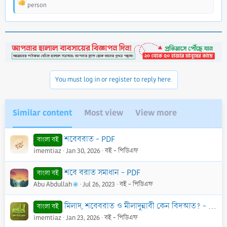
R
person
e
a
c
t
i
o
n
s
You must log in or register to reply here.
:
Similar content
Most view
View more
শবেবরাত - PDF
বাংলা বই
imemtiaz
Jan 30, 2026
বই - পিডিএফ
শবে বরাত সমাধান - PDF
বাংলা বই
Abu Abdullah
Jul 26, 2023
বই - পিডিএফ
মিলাদ, শবেবরাত ও মীলাদুন্নাবী কেন বিদআত? - PDF
বাংলা বই
imemtiaz
Jan 23, 2026
বই - পিডিএফ