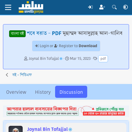
শবে বরাত - PDF
মুহাম্মদ আসাদুল্লাহ আল-গালিব
বাংলা বই
Download
Login or
Register to
T
S
T
Joynal Bin Tofajjal
Mar 15, 2023
pdf
h
t
a
r
a
g
e
r
s
বই - পিডিএফ
a
t
d
d
s
a
Overview
History
Discussion
t
t
a
e
r
t
e
r
Joynal Bin Tofajjal