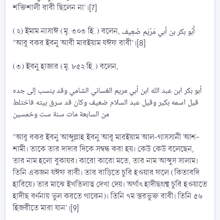
শক্তিশালী রাবী ছিলেন না’।[7]
(২) ইমাম নাসাঈ (মৃ. ৩০৩ হি.) বলেন, أَبُو بكر بن أبي مَرْيَم ضَعِيف
‘আবূ বকর ইবনু আবী মারইয়াম যঈফ রাবী’।[8]
(৩) ইবনু হাজার (মৃ. ৮৫২ হি.) বলেন,
أبو بكر ابن عبد الله ابن أبي مريم الغساني الشامي وقد ينسب إلى جده
قيل اسمه بكير وقيل عبد السلام ضعيف وكان قد سرق بيته فاختلط
من السابعة مات سنة ست وخمسين
‘আবূ বকর ইবনু আব্দুল্লাহ ইবনু আবূ মারইয়াম আল-গাসসানী আশ-
শামী। তাকে তার দাদার দিকে সম্বন্ধ করা হয়। কেউ কেউ বলেছেন,
তার নাম হলো বুকায়র। কারো কারো মতে, তার নাম আব্দুস সালাম।
তিনি একজন যঈফ রাবী। তার বাড়িতে চুরি হওয়ার ফলে (কিতাবদি
হারিয়ে) তার মাঝে ইখতিলাত্ব দেখা দেয়। অর্থাৎ হাদীছগ্রন্থ চুরি হওয়াতে
হাদীছ বর্ণনায় ভুল করতে থাকেন)। তিনি ৭ম স্তরভুক্ত রাবী। তিনি ৫৬
হিজরীতে মারা যান’।[9]