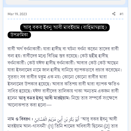
Mar 19, 2023
#1
আবূ বকর ইবনু আবী মারইয়াম (রাহিমাহুল্লাহ)
উপক্রমিকা
রাবী অর্থ বর্ণনাকারী। যারা হাদীছ বা ঘটনা বর্ণনা করেন তাদের রাবী
বলা হয়। রাবীদের মধ্যে বিভিন্ন স্তর রয়েছে। কেউ ছহীহ হাদীছ
বর্ণনাকারী। কেউ যঈফ হাদীছ বর্ণনাকারী। আবার কেউ কেউ আছেন
যারা ইসলামের নামে জাল হাদীছ বানিয়ে ব্যাপকভাবে প্রচার করেছেন।
সুতরাং সব রাবীর হুকুম এক নয়। কোনো কোনো রাবীর দ্বারা
ইসলামের উপকার হয়েছে। আবার কতিপয় রাবী দ্বারা ব্যাপক ক্ষতিও
সাধিত হয়েছে। যঈফ রাবীদের তালিকায় থাকা অন্যতম একজন রাবী
আবূ বকর ইবনু আবী মারইয়াম
হলেন
। নিম্নে তার সম্পর্কে সংক্ষেপে
আলোকপাত করা হলো—
নাম ও বিবরণ :
أَبُوْ بَكْرِ بْنِ أَبِيْ مَرْيَمَ الْغَسَّانِيُّ ‘আবূ বকর ইবনু আবী
মারইয়াম আল-গাসসনী’।[1] তিনি শামের অধিবাসী ছিলেন।[2] তার