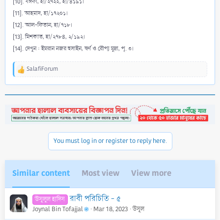
[10]. যঈফা, হা/২৭২২, হা/৪১৯১।
[11]. আহমাদ, হা/১৭২০১।
[12]. আল-ফিতান, হা/৭১৮।
[13]. মিশকাত, হা/২৭৮৪, ২/১৯২।
[14]. দেখুন : ইমরান নজর হুসাইন, স্বর্ণ ও রৌপ্য মুদ্রা, পৃ. ৩।
SalafiForum
R
e
a
c
t
i
o
n
You must log in or register to reply here.
s
:
Similar content
Most view
View more
রাবী পরিচিতি - ৫
উসূলুল হাদিস
Joynal Bin Tofajjal
Mar 18, 2023
উসূল