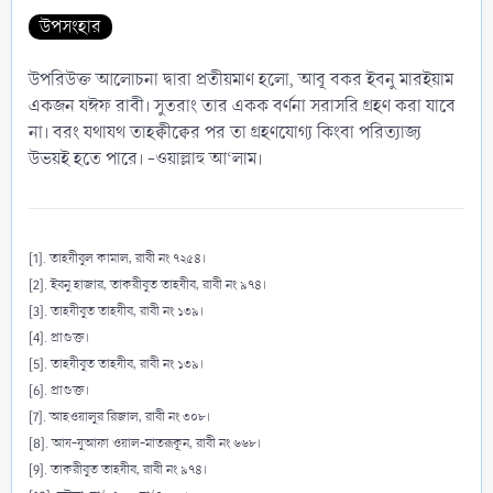
উপসংহার
উপরিউক্ত আলোচনা দ্বারা প্রতীয়মাণ হলো, আবূ বকর ইবনু মারইয়াম
একজন যঈফ রাবী। সুতরাং তার একক বর্ণনা সরাসরি গ্রহণ করা যাবে
না। বরং যথাযথ তাহক্বীক্বের পর তা গ্রহণযোগ্য কিংবা পরিত্যাজ্য
উভয়ই হতে পারে। -ওয়াল্লাহু আ‘লাম।
[1]
. তাহযীবুল কামাল, রাবী নং ৭২৫৪।
[2]. ইবনু হাজার, তাকরীবুত তাহযীব, রাবী নং ৯৭৪।
[3]. তাহযীবুত তাহযীব, রাবী নং ১৩৯।
[4]. প্রাগুক্ত।
[5]. তাহযীবুত তাহযীব, রাবী নং ১৩৯।
[6]. প্রাগুক্ত।
[7]. আহওয়ালুর রিজাল, রাবী নং ৩০৮।
[8]. আয-যুআফা ওয়াল-মাতরূকূন, রাবী নং ৬৬৮।
[9]. তাকরীবুত তাহযীব, রাবী নং ৯৭৪।