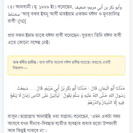
(৪) আলবানী (মৃ. ১৯৯৯ ইং) বলেছেন, وأبو بكر بن أبي مريم؛ ضعيف
مختلط ‘আবূ বকর ইবনু আবী মারইয়াম একজন যঈফ ও মুখতালিত্ব
রাবী’।[10]
প্রায় সকল ইমাম তাকে যঈফ রাবী বলেছেন। সুতরাং তিনি যঈফ রাবী
এতে কোনো সন্দেহ নেই।
তার বর্ণিত হাদীছ :
তার বর্ণিত অনেক যঈফ হাদীছ রয়েছে। তন্মধ্যে একটি
নিম্নরূপ—
حَدَّثَنَا أَبُو الْيَمَانِ، قَالَ : حَدَّثَنَا أَبُو بَكْرِ بْنُ أَبِي مَرْيَمَ، قَالَ …. سَمِعْتُ
رَسُولَ اللهِ صَلَّى اللهُ عَلَيْهِ وَ سَلَّمَ يَقُولُ : لَيَأْتِيَنَّ عَلَى النَّاسِ زَمَانٌ لَا يَنْفَعُ
فِيهِ إِلَّا الدِّينَارُ وَالدِّرْهَمُ.​
রাসূল (ছাল্লাল্লাহু আলাইহি ওয়া সাল্লাম) বলেছেন, ‘এমন একটা সময়
আসবে যখন দীনার-দিরহাম ব্যতীত ব্যবহার করার মতো উপকারী
আর কিছুই থাকবে না’।