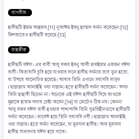
তাখরীজ :
হাদীছটি ইমাম আহমাদ,[11] নুআঈম ইবনু হাম্মাদ বর্ণনা করেছেন।[12]
মিশকাতেও হাদীছটি রয়েছে।[13]
তাহক্বীক্ব
হাদীছটি যঈফ। এর রাবী আবূ বকর ইবনু আবী মারইয়াম একজন যঈফ
রাবী। কিতাবাদি চুরি হয়ে যাওয়ার ফলে হাদীছ বর্ণনায় তার ভুল হতো,
যা উপরে আলোচিত হয়েছে। আবার তিনি এখানে সরাসরি রাসূল
(ছাল্লাল্লাহু আলাইহি ওয়া সাল্লাম) হতে হাদীছটি বর্ণনা করেছেন। অথচ
তিনি ছাহাবী ছিলেন না। অনেকে এই যঈফ হাদীছটি দিয়ে কাগুজে
মুদ্রাকে হারাম বলার চেষ্টা করেন,[14] যা মোটেও ঠিক নয়। কেননা
আবূ বকর যঈফ রাবী হওয়ার পাশাপাশি তিনি সূত্রবিহীনভাবে হাদীছটি
বর্ণনা করেছেন। তাবেঈ হয়ে তিনি সরাসরি নবী (ছাল্লাল্লাহু আলাইহি
ওয়া সাল্লাম) হতে বর্ণনা করেছেন, যা মুরসাল হাদীছ। আর মুরসাল
হাদীছ সাধারণত যঈফ হয়ে থাকে।