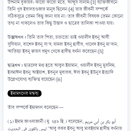
উপনাম বুকায়র। কারো কারো মতে, আব্দুস সালাম।[3] ব্যক্তিজীবনে
তিনি খুব ইবাদতগুজার মানুষ ছিলেন।[4] তার জীবনী সম্পর্কে
সঠিকসূত্রে তেমন কিছু জানা যায় না। তার জীবনী বিষয়ক তেমন কোনো
তথ্য না থাকলেও তার কিছু উস্তাদ ও ছাত্রের তালিকা পাওয়া যায়।
উস্তাযগণ :
তিনি তার পিতা, চাচাতো ভাই ওয়ালীদ ইবনু আবী
সুফিয়ান, রাশেদ ইবনু সা‘দ, যামরা ইবনু হাবীব, খালেদ ইবনু মা‘দান,
আতিয়্যা ইবনু ক্বায়স প্রমুখ থেকে হাদীছ বর্ণনা করেছেন।[5]
ছাত্রগণ :
ছাত্রদের মধ্য হতে আবূল ইয়ামান, ওয়ালীদ ইবনু মুসলিম,
ইসমাঈল ইবনু আইয়াশ, ইবনুল মুবারক, ঈসা ইবনু ইউনুস ইত্যাদি
উল্লেখযোগ্য ব্যক্তিত্ব রয়েছেন।[6]
ইমামগণের মন্তব্য
তাঁর সম্পর্কে ইমামগণ বলেছেন—
(১) ইমাম জাওযাজানী (মৃ. ২৫৯ হি.) বলেছেন, أبو بكر بن أبي مريم
ليس بالقوي في الحديث ‘আবূ বকর ইবনু আবূ মারইয়াম হাদীছ বর্ণনায়