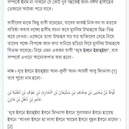
সম্পর্কে ইলম না থাকলে যে কেউ খুব সহজেই জাল-যঈফ হাদীছের
ভেজালে আটকা পড়ে যাবে।
রাবীদের মাঝে কিছু রাবী রয়েছেন, যাদের কাজই নিজ দল বা মতকে
প্রতিষ্ঠা করার লক্ষ্যে হাদীছ রচনা করে মুসলিম উম্মাহকে ছিন্ন-ভিন্ন
করে দেওয়া। এক্ষেত্রে তারা উম্মাহর বড় বড় ব্যক্তিদের বেছে নিয়ে
তাদের পক্ষে-বিপক্ষে জাল কথা বানিয়ে ছড়িয়ে দিয়ে মুসলিম উম্মাহকে
‘লূত ইবনে ইয়াহ্ইয়া’
বিভক্ত করেছে। নিচে এমন একজন রাবী
, যার
সম্পর্কে এখানে আলোকপাত করা হলো-
নাম :
লূত ইবনে ইয়াহ্ইয়া আল-কূফী আল-আযদী আবূ মিখনাফ।[1]
তার পুরো নাম হলো-
لُوْطُ بْنُ يَحْيَى بْنِ مِخْنَفِ بْنِ سُلَيْمَانَ بْنِ الْحَارِثِ بْنِ عَوْفِ بْنِ ثَعْلَبَةَ بْنِ
عَامِرِ بْنِ ذُهْلِ بْنِ مَازِنٍ.
‘লূত ইবনে ইয়াহ্ইয়া ইবনে মিখনাফ ইবনে সুলায়মান ইবনে হারেছ
ইবনে ‘আওফ ইবনে ছা‘লাবা ইবনে আমের ইবনে যুহল ইবনে মাযেন’।
[2]