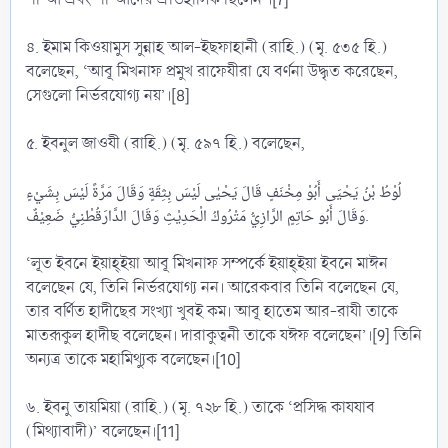
৪. ইমাম কিওয়ামুস সুন্নাহ আল-ইছফাহানী (রাহি.) (মৃ. ৫৩৫ হি.)
বলেছেন, ‘আবূ মিখনাফ প্রমুখ রাফেযীরা যে বর্ণনা উদ্ধৃত করেছেন,
সেগুলো নির্ভরযোগ্য নয়’।[8]
৫. ইবনুল জাওযী (রাহি.) (মৃ. ৫৯৭ হি.) বলেছেন,
لُوْطُ بْنُ يَحْيَى أَبُوْ مِخْنَفٍ قَالَ يَحْيٰى لَيْسَ بِثِقَةٍ وَقَالَ مَرَّةً لَيْسَ بِشَيْءٍ
وَقَالَ أَبُو حَاتِمٍ الرَّازِيُّ مَتْرُوكُ الْحَدِيْثِ وَقَالَ الدَّارَقُطْنِيُّ ضَعِيْفٌ.
‘লূত ইবনে ইয়াহ্ইয়া আবূ মিখনাফ সম্পর্কে ইয়াহ্ইয়া ইবনে মাঈন
বলেছেন যে, তিনি নির্ভরযোগ্য নন। আরেকবার তিনি বলেছেন যে,
তার বর্ণিত হাদীছের সংখ্যা খুবই কম। আবূ হাতেম আর-রাযী তাকে
মাতরূকুল হাদীছ বলেছেন। দারাকুত্বনী তাকে যঈফ বলেছেন’।[9] তিনি
অন্যত্র তাকে মহামিথ্যুক বলেছেন।[10]
৬. ইবনু তায়মিয়া (রাহি.) (মৃ. ৭২৮ হি.) তাকে ‘প্রসিদ্ধ কাযযাব
(মিথ্যাবাদী)’ বলেছেন।[11]