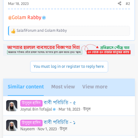
Mar 18, 2023
#2
@Golam Rabby
SalafiForum
and
Golam Rabby
R
e
a
c
t
i
o
You must log in or register to reply here.
n
s
:
Similar content
Most view
View more
রাবী পরিচিতি - ৫
উসূলুল হাদিস
Joynal Bin Tofajjal
Mar 18, 2023
উসূল
রাবী পরিচিতি - ১
উসূলুল হাদিস
Nayeem
Nov 1, 2023
উসূল