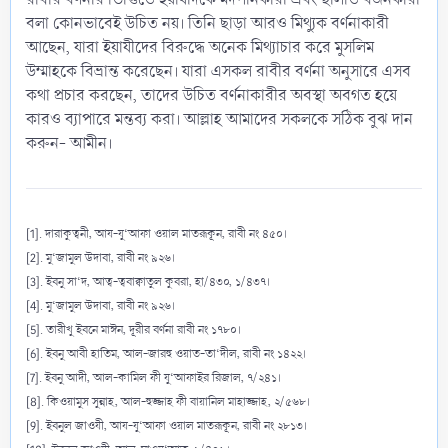
বলা কোনভাবেই উচিত নয়। তিনি ছাড়া আরও মিথ্যুক বর্ণনাকারী
আছেন, যারা ইয়াযীদের বিরুদ্ধে অনেক মিথ্যাচার করে মুসলিম
উম্মাহকে বিভ্রান্ত করেছেন। যারা এসকল রাবীর বর্ণনা অনুসারে এসব
কথা প্রচার করছেন, তাদের উচিত বর্ণনাকারীর অবস্থা অবগত হয়ে
কারও ব্যাপারে মন্তব্য করা। আল্লাহ আমাদের সকলকে সঠিক বুঝ দান
করুন- আমীন।
[1]
. দারাকুত্বনী, আয-যু‘আফা ওয়াল মাতরূকূন, রাবী নং ৪৫০।
[2]. মু‘জামুল উদাবা, রাবী নং ৯২৬।
[3]. ইবনু সা‘দ, আত্ব-ত্ববাক্বাতুল কুবরা, হা/৪৩০, ১/৪৩৭।
[4]. মু‘জামুল উদাবা, রাবী নং ৯২৬।
[5]. তারীখু ইবনে মাঈন, দূরীর বর্ণনা রাবী নং ১৭৮০।
[6]. ইবনু আবী হাতিম, আল-জারহু ওয়াত-তা‘দীল, রাবী নং ১৪২২।
[7]. ইবনু আদী, আল-কামিল ফী যু‘আফাইর রিজাল, ৭/২৪১।
[8]. কিওয়ামুস সুন্নাহ, আল-হুজ্জাহ ফী বায়ানিল মাহাজ্জাহ, ২/৫৬৮।
[9]. ইবনুল জাওযী, আয-যু‘আফা ওয়াল মাতরূকূন, রাবী নং ২৮১৩।