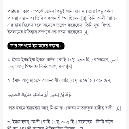
পরিচয় :
তার সম্পর্কে তেমন কিছুই জানা যায় না। তার কিছু বর্ণনা
পাওয়া যায় মাত্র। তিনি একজন শী‘আ ছিলেন।[3] তিনি আলী (রা.)-
এর ছাত্র ছিলেন বলে অনেকে উল্লেখ করেছেন। তিনি যুদ্ধ-বিগ্রহ,
ইসলামের ইতিহাস সম্পর্কে গ্রন্থ রচনা করেছেন।[4]
তার সম্পর্কে ইমামদের বক্তব্য :
১. ইমাম ইয়াহইয়া ইবনে মাঈন (রাহি.) (মৃ. ২৩৩ হি.) বলেছেন, لَيْسَ
بِثِقَة ‘আবূ মিখনাফ নির্ভরযোগ্য নন’।[5]
২. ইমাম আবূ হাতেম আর-রাযী (রাহি.) (মৃ. ৩২৭ হি.) বলেছেন,
لُوْطٌ بْنُ يَحْيَى أَبُوْ مِخْنَفٍ مَتْرُوْكُ الْحَدِيْثِ
‘লূত ইবনে ইয়াহ্ইয়া আবূ মিখনাফ একজন মাতরূকুল হাদীছ রাবী’।[6]
৩. ইমাম ইবনু ‘আদী (রাহি.) (মৃ. ৩৬৫ হি.) বলেছেন, ‘তিনি কট্টর
শী‘আ এবং শী‘আদের ঐতিহাসিক ছিলেন’।[7]