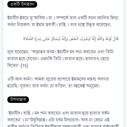
একটি উদাহরণ
ইয়াযীদ ইবনে মু‘আবিয়া (রা.) সম্পর্কে তার একটি বহুল প্রচলিত মিথ্যা
বর্ণনা নিম্নরূপ, যা ইমাম ত্ববারী (রাহি.) তার গ্রন্থে উদ্ধৃত করেছেন,
قَالَ لُوْطٌ وَاللَّهِ إِنَّهُ لَيَشْرَبُ الْخَمْرَ، وَإِنَّهُ لَيَسْكِرُ حَتَّى يَدَعَ الصَّلاَةَ.​
লূত বলেছেন, ‘আল্লাহর কসম! ইয়াযীদ মদ পান করতেন এবং তিনি
মাতাল হয়ে যেতেন। এমনকি তিনি (মাতাল হয়ে) ছালাতও ছেড়ে
দিতেন’।[15]
এটি জাল বর্ণনা। আমরা লূতের ব্যাপারে ইমামদের মন্তব্য অবগত
হয়েছি। সুতরাং তার বর্ণনা যে বাতিল, তা সহজেই অনুমেয়।
উপসংহার
‘ইয়াযীদ (রাহি.) মদ পান করতেন এবং মাতাল হয়ে ছালাত বর্জন
করতেন’ (না‘ঊযুবিল্লাহ) এটা চরম মিথ্যাচার। আর না জেনে এই
রাবীর বর্ণনার ভিত্তিতে ইয়াযীদকে মদপানকারী এবং ছালাত বর্জনকারী