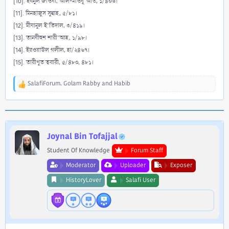
[10]. ইবনুল জাওযী, আল-মাওযূ‘আত, ১/৪০৬।
[11]. মিনহাজুস সুন্নাহ, ৫/৮১।
[12]. মীযানুল ই‘তিদাল, ৩/৪১৯।
[13]. তানযীহুশ শারী‘আহ, ১/৯৮।
[14]. ইরওয়াউল গলীল, হা/২৪৬৭।
[15]. তারীখুত ত্ববারী, ৫/৪৮০, ৪৮১।
SalafiForum
,
Golam Rabby
and
Habib
R
e
a
c
t
i
Joynal Bin Tofajjal
o
Student Of Knowledge
Forum Staff
n
s
Moderator
Uploader
Exposer
:
HistoryLover
Salafi User