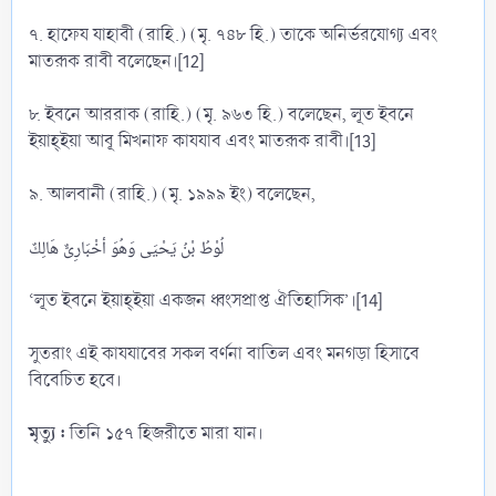
৭. হাফেয যাহাবী (রাহি.) (মৃ. ৭৪৮ হি.) তাকে অনির্ভরযোগ্য এবং
মাতরূক রাবী বলেছেন।[12]
৮. ইবনে আররাক (রাহি.) (মৃ. ৯৬৩ হি.) বলেছেন, লূত ইবনে
ইয়াহ্ইয়া আবূ মিখনাফ কাযযাব এবং মাতরূক রাবী।[13]
৯. আলবানী (রাহি.) (মৃ. ১৯৯৯ ইং) বলেছেন,
لُوْطُ بْنُ يَحْيَى وَهُوَ أخْبَارِىٌّ هَالِكٌ
‘লূত ইবনে ইয়াহ্ইয়া একজন ধ্বংসপ্রাপ্ত ঐতিহাসিক’।[14]
সুতরাং এই কাযযাবের সকল বর্ণনা বাতিল এবং মনগড়া হিসাবে
বিবেচিত হবে।
মৃত্যু :
তিনি ১৫৭ হিজরীতে মারা যান।