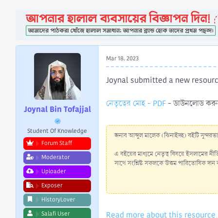
a
e
r
t
e
r
Mar 18, 2023
Joynal submitted a new resourc
নেতৃত্বের মোহ - PDF
- ডাউনলোড করুন
Joynal Bin Tofajjal
Student Of Knowledge
জনাব আব্দুল মালেক (ঝিনাইদহ) বইটি সুন্দরভা
Forum Staff
এ বইয়ের মাধ্যমে নেতৃত্ব বিষয়ে ইসলামের নীত
Moderator
সাথে সংশ্লিষ্ট সকলকে উত্তম পারিতোষিক দা
Uploader
Exposer
HistoryLover
Read more about this resource.
Salafi User