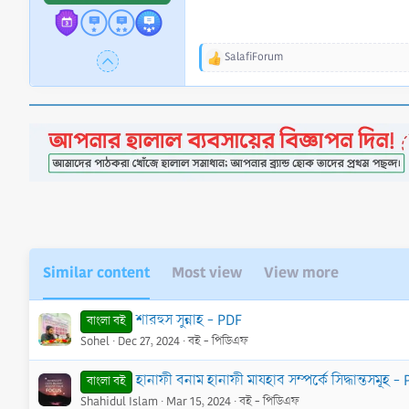
SalafiForum
R
e
a
c
t
i
o
n
s
:
Similar content
Most view
View more
শারহুস সুন্নাহ - PDF
বাংলা বই
Sohel
Dec 27, 2024
বই - পিডিএফ
হানাফী বনাম হানাফী মাযহাব সম্পর্কে সিদ্ধান্তসমূহ -
বাংলা বই
Shahidul Islam
Mar 15, 2024
বই - পিডিএফ