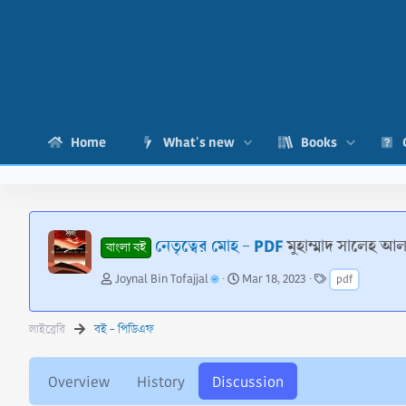
Home
What's new
Books
নেতৃত্বের মোহ - PDF
মুহাম্মাদ সালেহ আল
বাংলা বই
T
S
T
Joynal Bin Tofajjal
Mar 18, 2023
pdf
h
t
a
r
a
g
e
r
s
লাইব্রেরি
বই - পিডিএফ
a
t
d
d
s
a
Overview
History
Discussion
t
t