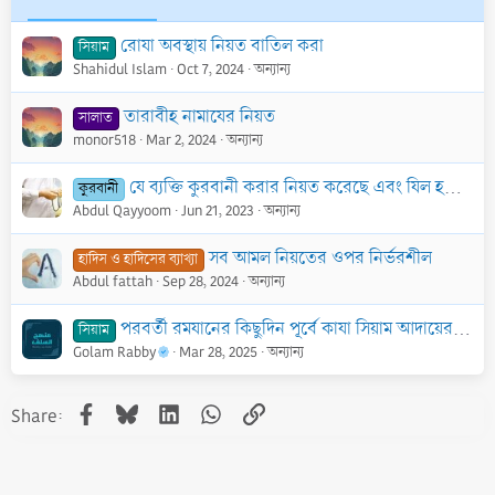
রোযা অবস্থায় নিয়ত বাতিল করা
সিয়াম
Shahidul Islam
Oct 7, 2024
অন্যান্য
তারাবীহ নামাযের নিয়ত
সালাত
monor518
Mar 2, 2024
অন্যান্য
যে ব্যক্তি কুরবানী করার নিয়ত করেছে এবং যিল হজ্জ মাসের চাঁদ দেখা দিয়েছে এমন ব্যক্তির কুরবানী না করা পর্যন্ত চুল, চামড়া ও নোখ কাটা থেকে বিরত থাকা
কুরবানী
Abdul Qayyoom
Jun 21, 2023
অন্যান্য
সব আমল নিয়তের ওপর নির্ভরশীল
হাদিস ও হাদিসের ব্যাখ্যা
Abdul fattah
Sep 28, 2024
অন্যান্য
পরবর্তী রমযানের কিছুদিন পূর্বে কাযা সিয়াম আদায়ের নিয়ত জায়েয
সিয়াম
Golam Rabby
Mar 28, 2025
অন্যান্য
Facebook
Bluesky
LinkedIn
WhatsApp
Link
Share: