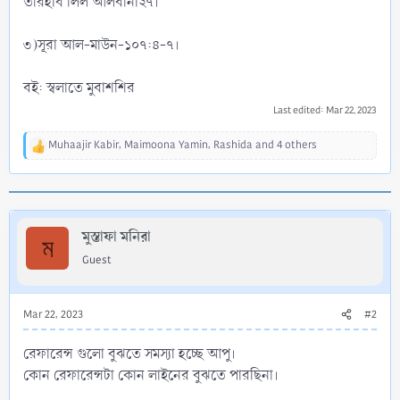
তারহীব লিল আলবানী২৭।
৩)সূরা আল-মাউন-১০৭:৪-৭।
বই: স্বলাতে মুবাশশির
Last edited:
Mar 22, 2023
Muhaajir Kabir
,
Maimoona Yamin
,
Rashida
and 4 others
R
e
a
c
t
i
মুস্তাফা মনিরা
ম
o
Guest
n
s
:
Mar 22, 2023
#2
রেফারেন্স গুলো বুঝতে সমস্যা হচ্ছে আপু।
কোন রেফারেন্সটা কোন লাইনের বুঝতে পারছিনা।