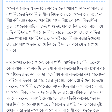
আমল ও ইবাদত শুদ্ধ-অশুদ্ধ এবং তাতে সওয়াব পাওয়া- না পাওয়ার
কথা নিয়তের উপর নির্ভরশীল। নিয়ত শুদ্ধ হলে আমল শুদ্ধ; নচেৎ না।
প্রিয় নবী (ﷺ) বলেন, "যাবতীয় আমল নিয়তের উপর নির্ভরশীল।
সুতরাং প্রত্যেক ব্যক্তির তা-ই প্রাপ্য হয়, যার সে নিয়ত করে থাকে। যে
ব্যক্তির হিজরত পার্থিব কোন বিষয় লাভের উদ্দেশ্যে হয়, সে ব্যক্তির
তা-ই প্রাপ্য হয়। যার হিজরত কোন মহিলাকে বিবাহ করার উদ্দেশ্যে
হয়, তার প্রাপ্যও তাই। যে যে নিয়তে হিজরত করবে সে তাই পেয়ে
থাকবে।”
নাম নেওয়া লোক দেখানো, কোন পার্থিব স্বার্থলাভ ইত্যাদির উদ্দেশ্যে
কোন আমল করা এক ফিতনা; যা কানা দাজ্জালের ফিতনা অপেক্ষা বড়
ও অধিকতর ভয়ঙ্কর। একদা সাহাবীগণ কানা দাজ্জালের কথা আলোচনা
করছিলেন। ইত্যবসরে আল্লাহর রসূল (ﷺ) বের হয়ে তাঁদের উদ্দেশ্যে
বললেন, “আমি কি তোমাদেরকে এমন (ফিতনার) কথা বলে দেব না,
যা আমার নিকট কানা দাজ্জালের ফিতনার চেয়ে অধিকতর ভয়ানক?”
সকলে বললেন, 'অবশ্যই হে আল্লাহর রসূল! তিনি বললেন, “তা হল
গুপ্ত শির্ক; লোকে নামায পড়তে দাঁড়ালে তার প্রতি অন্য লোকের দৃষ্টি
খেয়াল করে তার নামাযকে আরো সুন্দর বা বেশী করে পড়তে শুরু