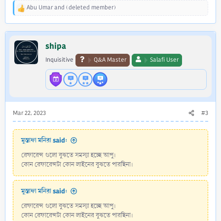
Abu Umar
and
(deleted member)
R
e
a
c
shipa
t
i
Inquisitive
Q&A Master
Salafi User
o
n
s
:
Mar 22, 2023
#3
মুস্তাফা মনিরা said:
রেফারেন্স গুলো বুঝতে সমস্যা হচ্ছে আপু।
কোন রেফারেন্সটা কোন লাইনের বুঝতে পারছিনা।
মুস্তাফা মনিরা said:
রেফারেন্স গুলো বুঝতে সমস্যা হচ্ছে আপু।
কোন রেফারেন্সটা কোন লাইনের বুঝতে পারছিনা।