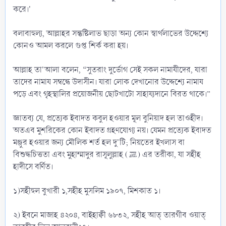
করে।'
বলাবাহুল্য, আল্লাহর সন্তুষ্টিলাভ ছাড়া অন্য কোন স্বার্থলাভের উদ্দেশ্যে
কোনও আমল করলে গুপ্ত শির্ক করা হয়।
আল্লাহ তা'আলা বলেন, “সুতরাং দুর্ভোগ সেই সকল নামাযীদের, যারা
তাদের নামায সম্বন্ধে উদাসীন। যারা লোক দেখানোর উদ্দেশ্যে নামায
পড়ে এবং গৃহস্থালির প্রয়োজনীয় ছোটখাটো সাহায্যদানে বিরত থাকে।”
জ্ঞাতব্য যে, প্রত্যেক ইবাদত কবুল হওয়ার মূল বুনিয়াদ হল তাওহীদ।
অতএব মুশরিকের কোন ইবাদত গ্রহণযোগ্য নয়। যেমন প্রত্যেক ইবাদত
মঞ্জুর হওয়ার জন্য মৌলিক শর্ত হল দু'টি; নিয়তের ইখলাস বা
বিশুদ্ধচিত্ততা এবং মুহাম্মাদুর রাসূলুল্লাহ (ﷺ) এর তরীকা, যা সহীহ
হাদীসে বর্ণিত।
১)সহীহুল বুখারী ১,সহীহ মুসলিম ১৯০৭, মিশকাত ১।
২) ইবনে মাজাহ ৪২০৪, বাইহাক্বী ৬৮৩২, সহীহ আত্‌ তারগীব ওয়াত্