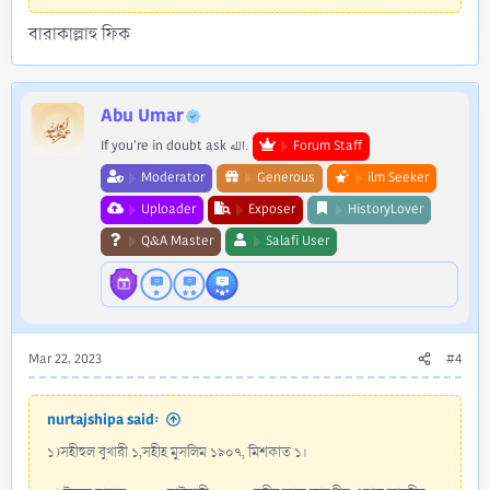
বারাকাল্লাহু ফিক
Abu Umar
If you're in doubt ask الله.
Forum Staff
Moderator
Generous
ilm Seeker
Uploader
Exposer
HistoryLover
Q&A Master
Salafi User
Mar 22, 2023
#4
nurtajshipa said:
১)সহীহুল বুখারী ১,সহীহ মুসলিম ১৯০৭, মিশকাত ১।