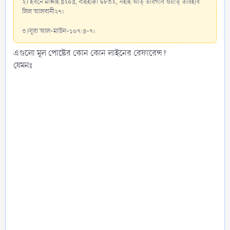
২) ইবনে মাজাহ ৪২০৪, বাইহাক্বী ৬৮৩২, সহীহ আত্‌ তারগীব ওয়াত্ তারহীব
লিল আলবানী২৭।
৩)সূরা আল-মাউন-১০৭:৪-৭।
এগুলো মূল পোষ্টের কোন কোন লাইনের রেফারেন্স?
যেমনঃ