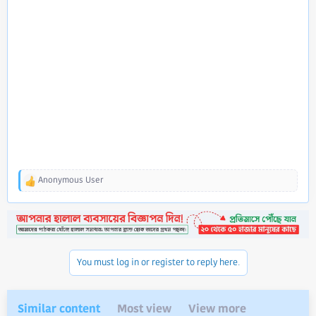
Anonymous User
R
e
a
c
t
i
o
You must log in or register to reply here.
n
s
:
Similar content
Most view
View more