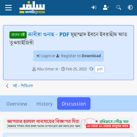
কাবীরা গুনাহ - PDF
মুহাম্মাদ ইবনে ইবরাহীম আত
বাংলা বই
তুওয়াইজিরী
Download
Login or
Register to
T
S
T
Abu Umar
Feb 25, 2023
pdf
h
t
a
r
a
g
e
r
s
বই - পিডিএফ
a
t
d
d
s
a
Overview
History
Discussion
t
t
a
e
r
t
e