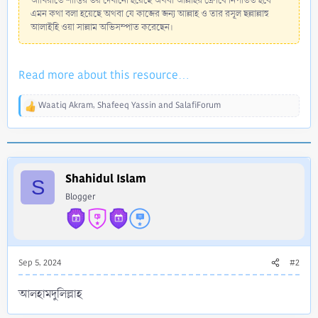
আখিরাতে শাস্তির ভয় দেখানো হয়েছে অথবা আল্লাহর ক্রোধে নিপতিত হবে
এমন কথা বলা হয়েছে অথবা যে কাজের জন্য আল্লাহ ও তার রসূল ছল্লাল্লাহু
আলাইহি ওয়া সাল্লাম অভিসম্পাত করেছেন।
Read more about this resource...
Waatiq Akram
,
Shafeeq Yassin
and
SalafiForum
R
e
a
c
t
i
Shahidul Islam
S
o
Blogger
n
s
:
Sep 5, 2024
#2
আলহামদুলিল্লাহ