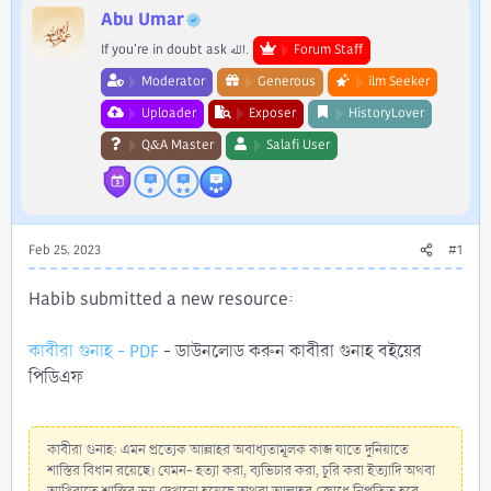
r
Abu Umar
If you're in doubt ask الله.
Forum Staff
Moderator
Generous
ilm Seeker
Uploader
Exposer
HistoryLover
Q&A Master
Salafi User
Feb 25, 2023
#1
Habib submitted a new resource:
কাবীরা গুনাহ - PDF
- ডাউনলোড করুন কাবীরা গুনাহ বইয়ের
পিডিএফ
কাবীরা গুনাহ: এমন প্রত্যেক আল্লাহর অবাধ্যতামূলক কাজ যাতে দুনিয়াতে
শাস্তির বিধান রয়েছে। যেমন- হত্যা করা, ব্যভিচার করা, চুরি করা ইত্যাদি অথবা