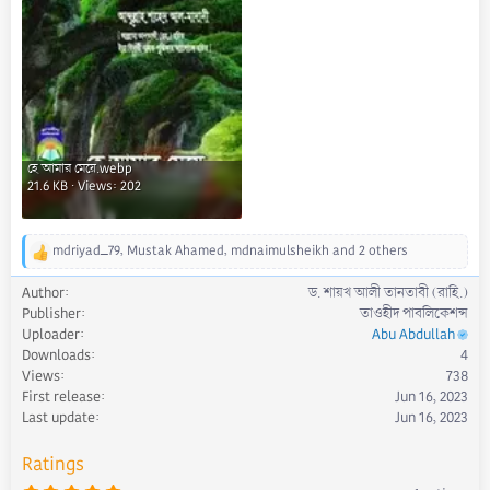
হে আমার মেয়ে.webp
21.6 KB · Views: 202
mdriyad_79
,
Mustak Ahamed
,
mdnaimulsheikh
and 2 others
R
e
Author
ড. শায়খ আলী তানতাবী (রাহি.)
a
Publisher
তাওহীদ পাবলিকেশন্স
c
Uploader
Abu Abdullah
t
Downloads
4
i
Views
738
o
First release
Jun 16, 2023
n
s
Last update
Jun 16, 2023
:
Ratings