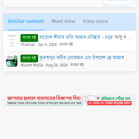
)
o
n
t
v
e
o
Similar content
Most view
View more
t
e
প্রত্যেক শীয়ার প্রতি আমার নসিহত - PDF
আবু বকর জাবের আল-জাযায়েরী
বাংলা বই
Iftakhar
Jan 5, 2024
বাংলা বই
কুরআনে বর্ণিত লোকমান এর উপদেশ হে আমার সন্তান -PDF
বাংলা বই
Nizam Molla
Aug 24, 2024
বাংলা বই
•
Contact
•
FAQs
•
Medals
•
Facebook
•
Terms
•
Privacy