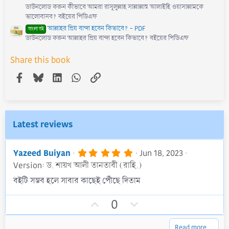
ডাউনলোড করুন কীভাবে আমরা রাসূলুল্লাহ সাল্লাল্লাহু আলাইহি ওয়াসাল্লামকে
ভালোবাসব? বইয়ের পিডিএফ
আল্লাহর প্রিয় বান্দা হবেন কিভাবে? - PDF
বাংলা বই
ডাউনলোড করুন আল্লাহর প্রিয় বান্দা হবেন কিভাবে? বইয়ের পিডিএফ
Share this book
Facebook
Bluesky
LinkedIn
WhatsApp
Link
Latest reviews
5
Yazeed Buiyan
Jun 18, 2023
.
Version: ড. শায়খ আলী তানতাবী (রাহি.)
0
0
বইটি সম্ভব হলে সাবার কাছেই পৌঁছে দিতাম
s
t
U
D
a
0
r
p
o
(
v
w
s
Read more…