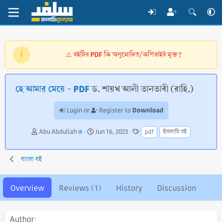
বইটির PDF কি অনুমোদিত/কপিরাইট মুক্ত?
⚠️
হে আমার মেয়ে - PDF
ড. শায়খ আলী তানতাবী (রাহি.)
Download
Login or
Register to
A
C
T
Abu Abdullah
Jun 16, 2023
pdf
ইসলামি বই
u
r
a
t
e
g
h
a
s
বাংলা বই
o
t
r
i
o
Overview
Reviews (1)
History
Discussion
n
d
a
Author