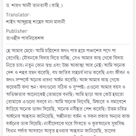
t
ড. শায়খ আলী তানতাবী (রাহি.)
e
Translator
শাইখ আব্দুল্লাহ শাহেদ আল মাদানী
Publisher
তাওহীদ পাবলিকেশন্স
হে আমার মেয়ে! আমি চল্লিশের জগৎ পার হয়ে পঞ্চাশের পথে পা
রেখেছি। যৌবনকে বিদায় দিতে যাচ্ছি, সেও আমার কাছ থেকে বিদায়
নিতে চায়। নতুন কোন স্বপ্ন এবং উচ্চ আকাঙ্খা আর নেই। আমি অনেক
দেশ ও শহর ভ্রমণ করেছি, বহু জাতির সাহচর্য লাভ করেছি এবং জীবন ও
জগৎ সম্পর্কে অনেক ধারণা অর্জন করেছি। আজ আমার কাছ থেকে
কয়েকটি কথা শুন! কথাগুলো সঠিক ও সুস্পষ্ট। এগুলো আমার বয়স ও
অভিজ্ঞতার আলোকেই তোমাকে বলছি। আমি ছাড়া আর কেউ হয়তো
তোমাকে এগুলো বলবে না। আমি অনেক লিখেছি, মিম্বারে ও সমাবেশে
দাঁড়িয়ে অনেক ভাষণ দিয়েছি, অনেক নসীহত পেশ করেছি। উত্তম চরিত্র
অর্জনের আহবান জানিয়েছি, অশ্লীলতা বর্জন ও সকল প্রকার অন্যায় কাজ
বর্জনের ডাক দিয়েছি। নারীদেরকে ঘরে ফিরতে ও কুরআনের সুপ্রসিদ্ধ
বিধান পর্দার আবরণে আবৃত হওয়ার আহবান জানিয়েছি, তাদের