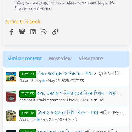
ডাউনলোড করুন আল্লাহ তা'আলার নান্দনিক নাম ও গুণসমগ্র: কিছু আদর্শিক
নীতিমালা বইয়ের পিডিএফ
Share this book
Facebook
Bluesky
LinkedIn
WhatsApp
Link
Similar content
Most view
View more
এক নযরে হজ্জ ও ওমরাহ - PDF
ড. মুযাফফর বিন মুহসিন
বাংলা বই
Golam Rabby
May 25, 2025
বাংলা বই
হজ্জ, উমরাহ ও যিয়ারাতের নিয়ম-বিধান - PDF
শাইখ শহী
বাংলা বই
abdulazizulhakimgrameen
Nov 25, 2023
বাংলা বই
উমরাহ ও হজ্জের বিধি-বিধান - PDF
শাইখ আব্দুল হামীদ আল-ফাইযী আল-মাদানী।
বাংলা বই
Abu Umar
Feb 27, 2023
বাংলা বই