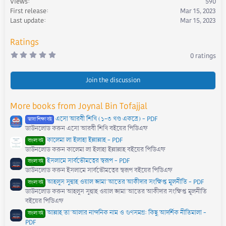
Views
590
n
First release
Mar 15, 2023
s
Last update
Mar 15, 2023
:
Ratings
0
0 ratings
.
0
0
s
Join the discussion
t
a
r
More books from Joynal Bin Tofajjal
(
s
এসো আরবী শিখি (১-৩ খণ্ড একত্রে) - PDF
)
ভাষা শিক্ষা বই
ডাউনলোড করুন এসো আরবী শিখি বইয়ের পিডিএফ
কালেমা লা ইলাহা ইল্লাল্লাহ - PDF
বাংলা বই
ডাউনলোড করুন কালেমা লা ইলাহা ইল্লাল্লাহ বইয়ের পিডিএফ
ইসলামে সার্বভৌমত্বের স্বরূপ - PDF
বাংলা বই
ডাউনলোড করুন ইসলামে সার্বভৌমত্বের স্বরূপ বইয়ের পিডিএফ
আহলুস সুন্নাহ ওয়াল জামা'আতের আকীদার সংক্ষিপ্ত মূলনীতি - PDF
বাংলা বই
ডাউনলোড করুন আহলুস সুন্নাহ ওয়াল জামা'আতের আকীদার সংক্ষিপ্ত মূলনীতি
বইয়ের পিডিএফ
আল্লাহ তা'আলার নান্দনিক নাম ও গুণসমগ্র: কিছু আদর্শিক নীতিমালা -
বাংলা বই
PDF