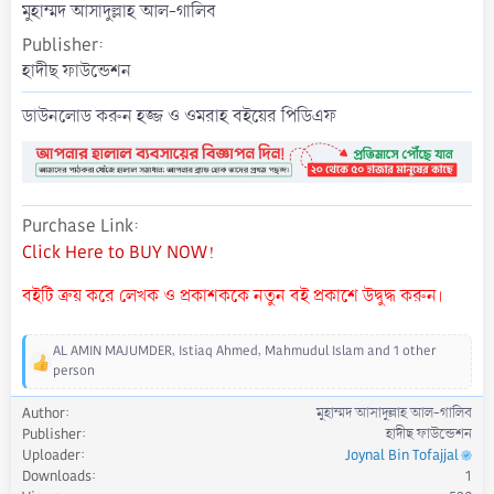
t
মুহাম্মদ আসাদুল্লাহ আল-গালিব
e
Publisher
হাদীছ ফাউন্ডেশন
ডাউনলোড করুন হজ্জ ও ওমরাহ বইয়ের পিডিএফ
Purchase Link
Click Here to BUY NOW!
বইটি ক্রয় করে লেখক ও প্রকাশককে নতুন বই প্রকাশে উদ্বুদ্ধ করুন।
AL AMIN MAJUMDER
,
Istiaq Ahmed
,
Mahmudul Islam
and 1 other
R
person
e
a
Author
মুহাম্মদ আসাদুল্লাহ আল-গালিব
c
Publisher
হাদীছ ফাউন্ডেশন
t
Uploader
Joynal Bin Tofajjal
i
Downloads
1
o