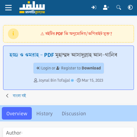
বইটির PDF কি অনুমোদিত/কপিরাইট মুক্ত?
⚠️
হজ্জ ও ওমরাহ - PDF
মুহাম্মদ আসাদুল্লাহ আল-গালিব
Download
Login or
Register to
A
C
Joynal Bin Tofajjal
Mar 15, 2023
u
r
t
e
বাংলা বই
h
a
o
t
r
i
Overview
History
Discussion
o
n
d
Author
a