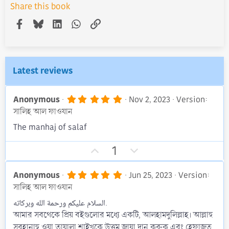
Share this book
Facebook
Bluesky
LinkedIn
WhatsApp
Link
Latest reviews
5
Anonymous
Nov 2, 2023
Version:
.
সালিহ আল ফাওযান
0
0
The manhaj of salaf
s
t
U
D
a
1
r
p
o
(
v
w
s
5
Anonymous
Jun 25, 2023
Version:
)
.
o
n
সালিহ আল ফাওযান
0
t
v
0
السلام عليكم ورحمة الله وبركاته.
s
e
o
আমার সবথেকে প্রিয় বইগুলোর মধ্যে একটি, আলহামদুলিল্লাহ। আল্লাহু
t
t
a
সুবহানাহু ওয়া তায়ালা শাইখকে উত্তম জাযা দান করুক এবং হেফাজত