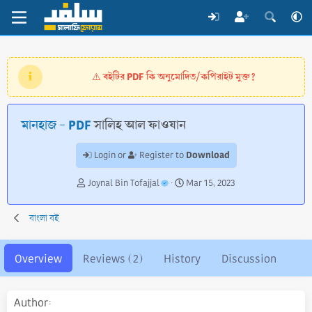
বইটির PDF কি অনুমোদিত/কপিরাইট মুক্ত?
⚠️
মানহাজ - PDF
সালিহ আল ফাওযান
Download
Login or
Register to
A
C
Joynal Bin Tofajjal
Mar 15, 2023
u
r
t
e
বাংলা বই
h
a
o
t
r
i
Overview
Reviews (2)
History
Discussion
o
n
d
Author
a