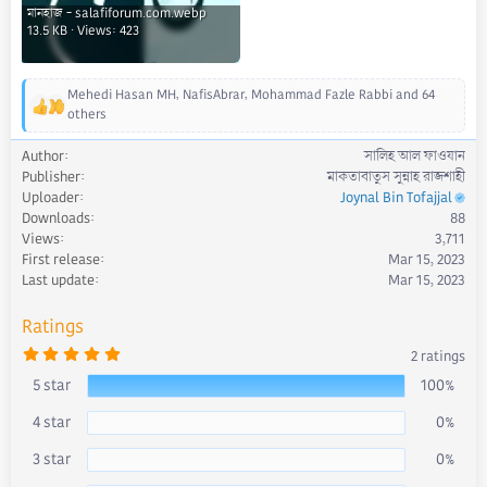
মানহাজ - salafiforum.com.webp
13.5 KB · Views: 423
Mehedi Hasan MH
,
NafisAbrar
,
Mohammad Fazle Rabbi
and 64
R
others
e
a
Author
সালিহ আল ফাওযান
c
Publisher
মাকতাবাতুস সুন্নাহ রাজশাহী
t
Uploader
Joynal Bin Tofajjal
i
Downloads
88
o
Views
3,711
n
First release
Mar 15, 2023
s
Last update
Mar 15, 2023
:
Ratings
5
2 ratings
.
0
5 star
100%
0
s
4 star
0%
t
a
r
3 star
0%
(
s