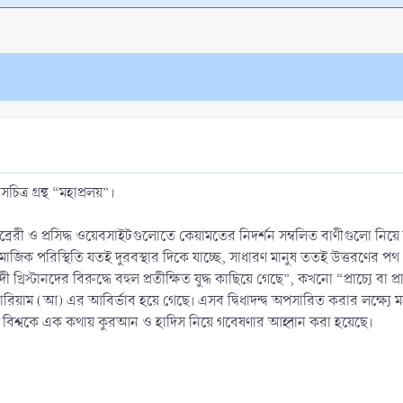
র গ্রন্থ “মহাপ্রলয়”।
ন লাইব্রেরী ও প্রসিদ্ধ ওয়েবসাইটগুলোতে কেয়ামতের নিদর্শন সম্বলিত বাণীগুলো নিয
 সামাজিক পরিস্থিতি যতই দুরবস্থার দিকে যাচ্ছে, সাধারণ মানুষ ততই উত্তরণের
টানদের বিরুদ্ধে বহুল প্রতীক্ষিত যুদ্ধ কাছিয়ে গেছে”, কখনো “প্রাচ্যে বা প্রা
য়াম (আ) এর আবির্ভাব হয়ে গেছে। এসব দ্বিধাদন্দ্ব অপসারিত করার লক্ষ্যে 
িশ্বকে এক কথায় কুরআন ও হাদিস নিয়ে গবেষণার আহ্বান করা হয়েছে।