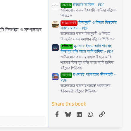
)
ইজমায়ি আকিদা - PDF
বাংলা বই
ডাউনলোড করুন ইজমায়ি আকিদা বইয়ের
পিডিএফ
মিলাদুন্নবী ও কিয়াম বিতর্কের
গায়রে সালাফি
সরল সমাধান - PDF
 বইটি ডিজাইন ও সম্পাদনার
ডাউনলোড করুন মিলাদুন্নবী ও কিয়াম
বিতর্কের সরল সমাধান বইয়ের পিডিএফ
মুসান্নাফ ইবনে আবি শায়বাহ
হাদিস গ্রন্থ
কিতাবুর রদ্দি আলা আবি হানিফা - PDF
ডাউনলোড করুন মুসান্নাফ ইবনে আবি
শায়বাহ কিতাবুর রদ্দি আলা আবি হানিফা
বইয়ের পিডিএফ
ইখলাছই পরকালের জীবনতরী -
বাংলা বই
PDF
ডাউনলোড করুন ইখলাছই পরকালের
জীবনতরী বইয়ের পিডিএফ
Share this book
Facebook
Bluesky
LinkedIn
WhatsApp
Link