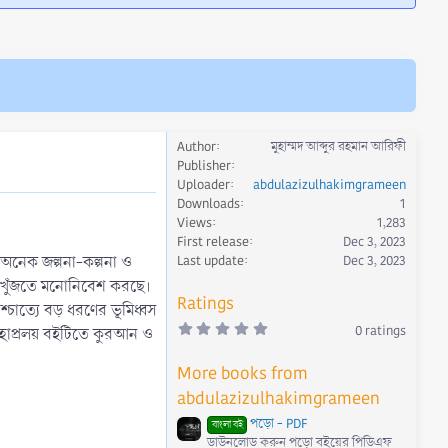
Author
মুহাম্মদ আব্দুর রহমান আরিফী
Publisher
Uploader
abdulazizulhakimgrameen
Downloads
1
Views
1,283
First release
Dec 3, 2023
়ে অনেক জল্পনা-কল্পনা ও
Last update
Dec 3, 2023
 পথ খুঁজতে মনোনিবেশ করছে।
Ratings
শ্চাত্যে বড় ধরণের ভূমিধ্বস
0
0 ratings
মহাপ্রলয় বইটিতে কুরআন ও
.
0
0
More books from
s
t
abdulazizulhakimgrameen
a
r
পড়ো - PDF
বাংলা বই
(
ডাউনলোড করুন পড়ো বইয়ের পিডিএফ
s