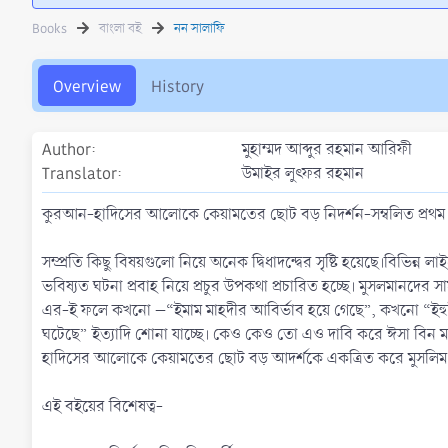
t
e
g
h
a
s
Books
বাংলা বই
নন সালাফি
o
t
r
i
o
Overview
History
n
d
a
Author
মুহাম্মদ আব্দুর রহমান আরিফী
t
Translator
উমাইর লুৎফর রহমান
e
কুরআন-হাদিসের আলোকে কেয়ামতের ছোট বড় নিদর্শন-সম্বলিত প্রথম সচিত্
সম্প্রতি কিছু বিষয়গুলো নিয়ে অনেক দ্বিধাদন্দ্বের সৃষ্টি হয়েছে।বিভিন্
ভবিষ্যত ঘটনা প্রবাহ নিয়ে প্রচুর উপকথা প্রচারিত হচ্ছে। মুসলমানদের
এর-ই ফলে কখনো –“ইমাম মাহদীর আবির্ভাব হয়ে গেছে”, কখনো “ইহুদী খ্রিস্
ঘটেছে” ইত্যাদি শোনা যাচ্ছে। কেও কেও তো এও দাবি করে ঈসা বিন মারি
হাদিসের আলোকে কেয়ামতের ছোট বড় আদর্শকে একত্রিত করে মুসলিম ব
এই বইয়ের বিশেষত্ব-