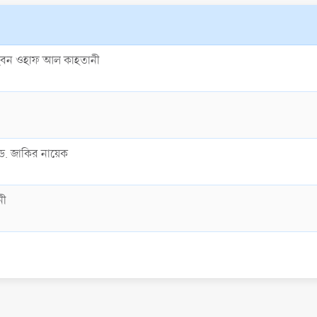
ইবন ওহাফ আল কাহতানী
ড. জাকির নায়েক
নী