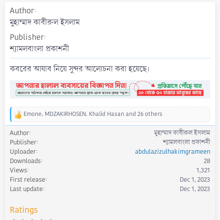
t
Author
e
মুহাম্মাদ কাবীরুল ইসলাম
Publisher
শ্যামলবাংলা প্রকাশনী
কবরের আযাব নিয়ে সুন্দর আলোচনা করা হয়েছে।
Emone
,
MDZAKIRHOSEN
,
Khalid Hasan
and 26 others
R
e
Author
মুহাম্মাদ কাবীরুল ইসলাম
a
Publisher
শ্যামলবাংলা প্রকাশনী
c
Uploader
abdulazizulhakimgrameen
t
Downloads
28
i
Views
1,321
o
First release
Dec 1, 2023
n
s
Last update
Dec 1, 2023
:
Ratings