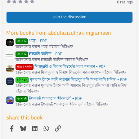
0
0 ratings
.
0
0
s
Join the discussion
t
a
r
More books from abdulazizulhakimgrameen
(
s
পড়ো - PDF
)
বাংলা বই
ডাউনলোড করুন পড়ো বইয়ের পিডিএফ
ইজমায়ি আকিদা - PDF
বাংলা বই
ডাউনলোড করুন ইজমায়ি আকিদা বইয়ের পিডিএফ
মিলাদুন্নবী ও কিয়াম বিতর্কের সরল সমাধান - PDF
গায়রে সালাফি
ডাউনলোড করুন মিলাদুন্নবী ও কিয়াম বিতর্কের সরল সমাধান বইয়ের পিডিএফ
মুসান্নাফ ইবনে আবি শায়বাহ কিতাবুর রদ্দি আলা আবি হানিফা - PDF
হাদিস গ্রন্থ
ডাউনলোড করুন মুসান্নাফ ইবনে আবি শায়বাহ কিতাবুর রদ্দি আলা আবি হানিফা
বইয়ের পিডিএফ
ইখলাছই পরকালের জীবনতরী - PDF
বাংলা বই
ডাউনলোড করুন ইখলাছই পরকালের জীবনতরী বইয়ের পিডিএফ
Share this book
Facebook
Bluesky
LinkedIn
WhatsApp
Link