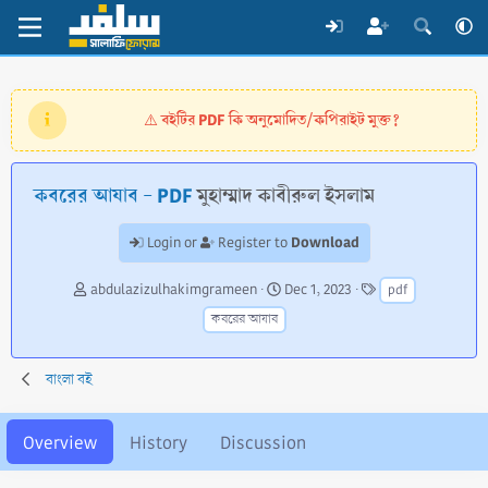
বইটির PDF কি অনুমোদিত/কপিরাইট মুক্ত?
⚠️
কবরের আযাব - PDF
মুহাম্মাদ কাবীরুল ইসলাম
Download
Login or
Register to
A
C
T
abdulazizulhakimgrameen
Dec 1, 2023
pdf
u
r
a
কবরের আযাব
t
e
g
h
a
s
o
t
বাংলা বই
r
i
o
n
Overview
History
Discussion
d
a