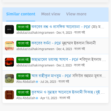
Similar content
Most view
View more
কবরের প্রশ্ন ও প্রাসঙ্গিক আলোচনা - PDF
মোঃ মনিরুজ্জামান বিন আশরাফ আলী
বাংলা বই
abdulazizulhakimgrameen
Dec 9, 2023
বাংলা বই
কবরের বর্ণনা - PDF
মুহাম্মাদ ইকবাল কিলানী
বাংলা বই
abdulazizulhakimgrameen
Dec 4, 2023
বাংলা বই
জাহান্নামের ভয়াবহ আযাব - PDF
শরিফুল ইসলাম বিন যয়নুল আবেদীন
বাংলা বই
abdulazizulhakimgrameen
Dec 2, 2023
বাংলা বই
আর রাহীকুল মাখতুম - PDF
সফিউর রহমান মুবারকপুরী (রহ.)
বাংলা বই
Abu Abdullah
Jul 26, 2023
বাংলা বই
কুরআন ও সুন্নাহর আলোকে ইসলামী ফিকাহ (দুই খণ্ড একত্রে) - PDF
বাংলা বই
Abu Abdullah
Apr 13, 2023
বাংলা বই