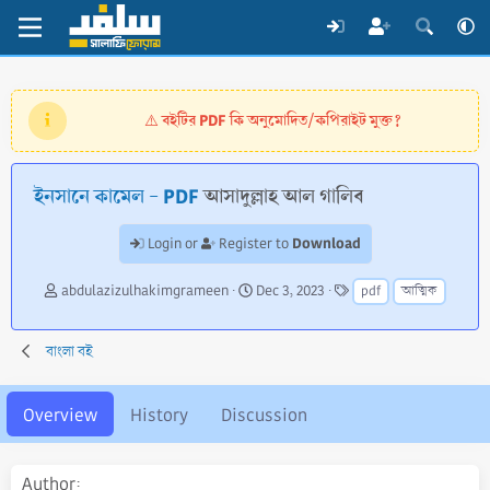
বইটির PDF কি অনুমোদিত/কপিরাইট মুক্ত?
⚠️
ইনসানে কামেল - PDF
আসাদুল্লাহ আল গালিব
Download
Login or
Register to
A
C
T
abdulazizulhakimgrameen
Dec 3, 2023
pdf
আত্মিক
u
r
a
t
e
g
h
a
s
বাংলা বই
o
t
r
i
o
Overview
History
Discussion
n
d
a
Author