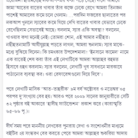
প্রয়োজন। ইতিমধ্যেই লকআপ-এর ঘণ্টা পড়ে গেছে। ফলে আমীরে
জামা‘আতের রাতের খাবার তাঁর কক্ষে ঢেকে রেখে আমরা তিনজন
পাশেই আমাদের রুমে চলে গেলাম। ...পরদিন ফজরের ছালাতের পর
লকআপ খুললে স্যারের রুমে গিয়ে দেখি রাতের খাবার যেভাবে ঢেকে
রেখেছিলাম সেভাবেই আছে। বললাম, স্যার একি অবস্থা? বললেন,
খাওয়ার কথা মনেই নেই। তোমরা শোন, এই আমার নছীহত।
নছীহতনামাটি আযীযুল্লাহ পড়তে লাগল, আমরা শুনলাম। স্যার মাঝে-
মধ্যে বুঝিয়ে দিলেন। কি চমৎকার উপদেশমালা! ‘ইনসানে কামেল’ নামে
এক রাতেই শেষ করা তাঁর এই লেখাটিকে আমরা আল্লাহর রহমত
হিসাবে গ্রহণ করলাম। স্যার বললেন, লেখাটি খুব সাবধানে মারকাযে
পাঠানোর ব্যবস্থা কর। ওরা রেফারেন্সগুলো দিয়ে দিবে’।
পরে লেখাটি মাসিক ‘আত-তাহরীক’ ৯ম বর্ষ অক্টোবর ও নভেম্বর’০৫
পরপর দু’সংখ্যায় বের হয়। আরও পরে ২০০৯ সালের জানুয়ারীতে সেটি
৩২ পৃষ্ঠার বই আকারে ‘হাদীছ ফাউন্ডেশন’ প্রকাশ করে (কারাস্মৃতি
৬৫-৬৬ পৃ.)।
দীর্ঘ সময় পরে মাননীয় লেখকের পুনরায় দেখা ও সংশোধনীর মাধ্যমে
বইটির ২য় সংস্করণ বের করতে পেরে আমরা আল্লাহর শুকরিয়া আদায়