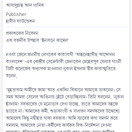
t
আসাদুল্লাহ আল গালিব
e
Publisher
হাদীস ফাউন্ডেশন
প্রকাশকের নিবেদন
এক রজনীর উপহার ‘ইনসানে কামেল’
নওগাঁ জেলে মাননীয় লেখকের কারাসাথী ‘আহলেহাদীছ আন্দোলন
বাংলাদেশ’-এর কেন্দ্রীয় সেক্রেটারী জেনারেল মেহেরপুর যেলার গাংনী
ডিগ্রী কলেজের অধ্যাপক মাওলানা নূরুল ইসলাম স্বীয় কারাস্মৃতিতে
বলেন,
‘মুহতারাম আমীরে জামা‘আত একদিন বিকালে আমাকে ডাকলেন। সে
সময় আমরা সেলের আঙিনায় হেঁটে বেড়াচ্ছিলাম। তিনি বললেন, ‘নূরুল
ইসলাম! সরকারের যে মনোভাব দেখা যাচ্ছে, তাতে আমাদের সহজে
ছাড়বে না। আমাদের কর্মী, শুভাকাংখী ও সাধারণ সমর্থকদের উদ্দেশ্যে
আমাদের কিছু নছীহত থাকা দরকার। আমি স্যারের কথা সমর্থন করে
বললাম, আমাদের নেতা-কর্মীদের কার্যকর দিক-নির্দেশনা দেওয়া