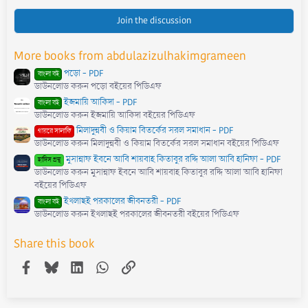
0
0
s
Join the discussion
t
a
r
More books from abdulazizulhakimgrameen
(
s
পড়ো - PDF
)
বাংলা বই
ডাউনলোড করুন পড়ো বইয়ের পিডিএফ
ইজমায়ি আকিদা - PDF
বাংলা বই
ডাউনলোড করুন ইজমায়ি আকিদা বইয়ের পিডিএফ
মিলাদুন্নবী ও কিয়াম বিতর্কের সরল সমাধান - PDF
গায়রে সালাফি
ডাউনলোড করুন মিলাদুন্নবী ও কিয়াম বিতর্কের সরল সমাধান বইয়ের পিডিএফ
মুসান্নাফ ইবনে আবি শায়বাহ কিতাবুর রদ্দি আলা আবি হানিফা - PDF
হাদিস গ্রন্থ
ডাউনলোড করুন মুসান্নাফ ইবনে আবি শায়বাহ কিতাবুর রদ্দি আলা আবি হানিফা
বইয়ের পিডিএফ
ইখলাছই পরকালের জীবনতরী - PDF
বাংলা বই
ডাউনলোড করুন ইখলাছই পরকালের জীবনতরী বইয়ের পিডিএফ
Share this book
Facebook
Bluesky
LinkedIn
WhatsApp
Link