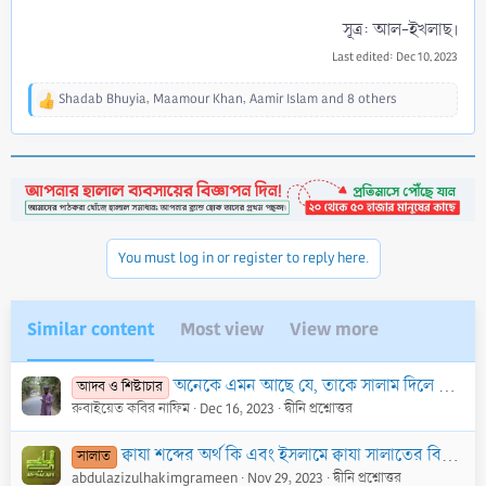
সূত্র: আল-ইখলাছ।​
Last edited:
Dec 10, 2023
Shadab Bhuyia
,
Maamour Khan
,
Aamir Islam
and 8 others
R
e
a
c
t
i
o
n
You must log in or register to reply here.
s
:
Similar content
Most view
View more
অনেকে এমন আছে যে, তাকে সালাম দিলে সে সালামের জবাব দিয়ে পাল্টা আবার সালাম দেয়। এভাবে সালাম দেওয়া যাবে কি?
আদব ও শিষ্টাচার
রুবাইয়েত কবির নাফিম
Dec 16, 2023
দ্বীনি প্রশ্নোত্তর
ক্বাযা শব্দের অর্থ কি এবং ইসলামে ক্বাযা সালাতের বিধান কী?
সালাত
abdulazizulhakimgrameen
Nov 29, 2023
দ্বীনি প্রশ্নোত্তর