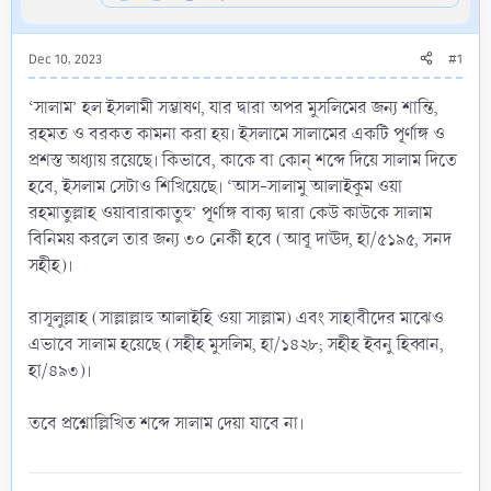
Dec 10, 2023
#1
‘সালাম’ হল ইসলামী সম্ভাষণ, যার দ্বারা অপর মুসলিমের জন্য শান্তি,
রহমত ও বরকত কামনা করা হয়। ইসলামে সালামের একটি পূর্ণাঙ্গ ও
প্রশস্ত অধ্যায় রয়েছে। কিভাবে, কাকে বা কোন্ শব্দে দিয়ে সালাম দিতে
হবে, ইসলাম সেটাও শিখিয়েছে। ‘আস-সালামু আলাইকুম ওয়া
রহমাতুল্লাহ ওয়াবারাকাতুহু’ পূর্ণাঙ্গ বাক্য দ্বারা কেউ কাউকে সালাম
বিনিময় করলে তার জন্য ৩০ নেকী হবে (আবূ দাঊদ, হা/৫১৯৫, সনদ
সহীহ)।
রাসূলুল্লাহ (সাল্লাল্লাহু আলাইহি ওয়া সাল্লাম) এবং সাহাবীদের মাঝেও
এভাবে সালাম হয়েছে (সহীহ মুসলিম, হা/১৪২৮; সহীহ ইবনু হিব্বান,
হা/৪৯৩)।
তবে প্রশ্নোল্লিখিত শব্দে সালাম দেয়া যাবে না।