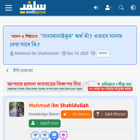
‘সালামালাইকুম’ অর্থ কী? এভাবে সালাম
আদব ও শিষ্টাচার
দেয়া যাবে কি?
T
S
T
Mahmud ibn Shahidullah
Dec 10, 2023
সালাম
h
t
a
r
a
g
e
r
s
দ্বীনি প্রশ্নোত্তর
a
t
d
d
s
a
t
t
a
e
Mahmud ibn Shahidullah
r
t
Knowledge Sharer
ilm Seeker
Q&A Master
e
Salafi User
r