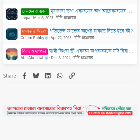
মুযারাবা তথা একজনের অর্থ আরেকজনের শ্রম ভিত্তিতে ব্যবসা করার পদ্ধতি ও বিধিবিধান?
লেনদেন ও ব্যবসা
shipa
Mar 8, 2023
দ্বীনি প্রশ্নোত্তর
প্রভিডেন্ট ফান্ডের অর্থের যাকাত দিতে হবে কী?
যাকাত ও ফিতরা
Golam Rabby
Apr 22, 2023
দ্বীনি প্রশ্নোত্তর
স্বামী কিংবা স্ত্রী একজন অপরজনকে যদি বিছানায় অর্থাৎ সহবাসের জন্য ডাকে কিন্তু স্বামী স্ত্রীকে কিংবা স্ত্রী স্বামীকে সাড়া না দিলে কি গুনাহ হবে?
বিবাহ ও দাম্পত্য
Abu Abdullah
Dec 8, 2024
দ্বীনি প্রশ্নোত্তর
Facebook
Bluesky
LinkedIn
WhatsApp
Link
Share: