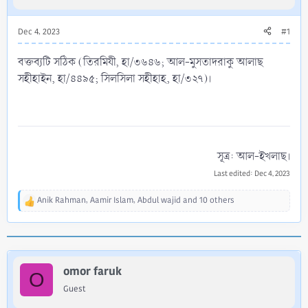
Dec 4, 2023
#1
বক্তব্যটি সঠিক (তিরমিযী, হা/৩৬৪৬; আল-মুসতাদরাকু আলাছ
সহীহাইন, হা/৪৪৯৫; সিলসিলা সহীহাহ, হা/৩২৭)।
সূত্র: আল-ইখলাছ।​
Last edited:
Dec 4, 2023
Anik Rahman
,
Aamir Islam
,
Abdul wajid
and 10 others
R
e
a
c
t
i
omor faruk
O
o
Guest
n
s