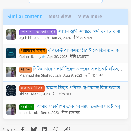
Similar content
Most view
View more
আমার স্বামী আমাকে পর্দা করতে বাধা দেয়, এমতাবস্থায় আমার করণীয় কী?
পোশাক, সাজসজ্জা ও ছবি
ayub bin abdullah
Jan 27, 2024
দ্বীনি প্রশ্নোত্তর
যদি কেউ রাগবশত তাঁর স্ত্রীকে তিন তালাক দেন, কিন্তু পরে সংসার করতে চান, তাহলে এটা কি সম্ভব?
পারিবারিক ফিকাহ
Golam Rabby
Apr 30, 2023
দ্বীনি প্রশ্নোত্তর
বিভিন্নভাবে এলার্ম দিয়েও ফজরের সালাতে নিয়মিতভাবে সঠিক সময়ে উঠতে পারি না। পিতা-মাতাও আমার প্রতি ক্ষোভবশত আমাকে ডেকে দেন না। এত্থেকে পরিত্রাণের উপায় কি?
সালাত
Mahmud ibn Shahidullah
Aug 9, 2023
দ্বীনি প্রশ্নোত্তর
আমার নিছাব পরিমাণ স্বর্ণ আছে কিন্তু যাকাত দেওয়ার নগদ অর্থ নেই?
যাকাত ও ফিতরা
shipa
Mar 9, 2023
দ্বীনি প্রশ্নোত্তর
‘আমার সাহাবীগণ তারকার ন্যায়, তোমরা যারই অনুসরণ কর সঠিক পথ পাবে’। হাদীসটি কি সহীহ?
প্রশ্নোত্তর
omor faruk
Dec 6, 2023
দ্বীনি প্রশ্নোত্তর
Facebook
Bluesky
LinkedIn
WhatsApp
Link
Share: