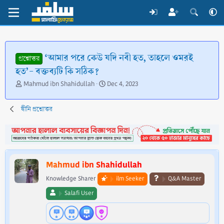
‘আমার পরে কেউ যদি নবী হত, তাহলে ওমরই
প্রশ্নোত্তর
হত’- বক্তব্যটি কি সঠিক?
T
S
Mahmud ibn Shahidullah
Dec 4, 2023
h
t
r
a
দ্বীনি প্রশ্নোত্তর
e
r
a
t
d
d
s
a
t
t
a
e
Mahmud ibn Shahidullah
r
t
Knowledge Sharer
ilm Seeker
Q&A Master
e
Salafi User
r